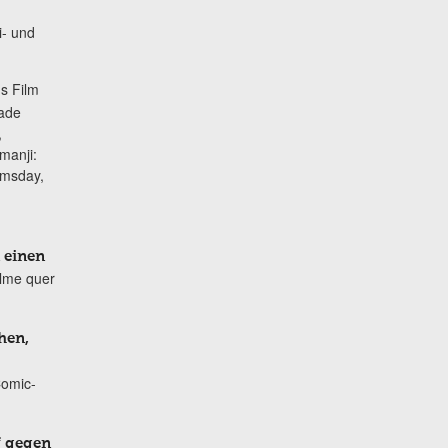
i- und
s Film
lade
,
manji:
omsday,
 einen
ilme quer
hen,
Comic-
f gegen