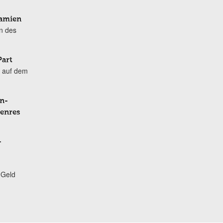
Damien
n des
Part
 auf dem
n-
Genres
-
 Geld