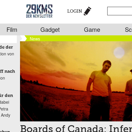
LOGIN
Film
Gadget
Game
Sc
News
de der
tion von
ff nach
ion
ür den
dabei
Petra
n Andy
Boards of Canada: Infe