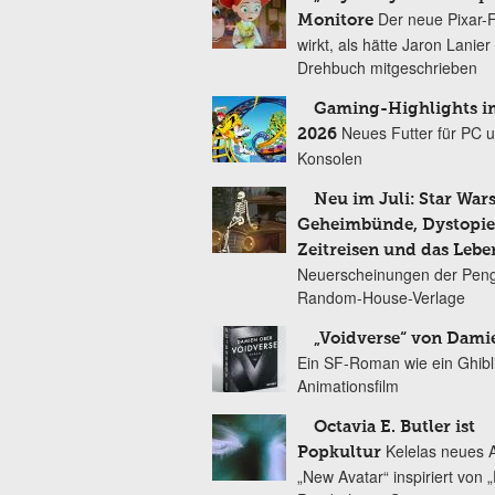
Der neue Pixar-
Monitore
wirkt, als hätte Jaron Lanie
Drehbuch mitgeschrieben
Gaming-Highlights im
Neues Futter für PC 
2026
Konsolen
Neu im Juli: Star Wars
Geheimbünde, Dystopien
Zeitreisen und das Lebe
Neuerscheinungen der Peng
Random-House-Verlage
„Voidverse“ von Dami
Ein SF-Roman wie ein Ghibl
Animationsfilm
Octavia E. Butler ist
Kelelas neues 
Popkultur
„New Avatar“ inspiriert von 