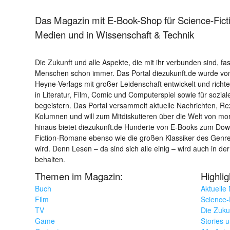
Das Magazin mit E-Book-Shop für Science-Ficti
Medien und in Wissenschaft & Technik
Die Zukunft und alle Aspekte, die mit ihr verbunden sind, fa
Menschen schon immer. Das Portal diezukunft.de wurde von
Heyne-Verlags mit großer Leidenschaft entwickelt und richtet 
in Literatur, Film, Comic und Computerspiel sowie für sozia
begeistern. Das Portal versammelt aktuelle Nachrichten, R
Kolumnen und will zum Mitdiskutieren über die Welt von m
hinaus bietet diezukunft.de Hunderte von E-Books zum Down
Fiction-Romane ebenso wie die großen Klassiker des Genres 
wird. Denn Lesen – da sind sich alle einig – wird auch in der
behalten.
Themen im Magazin:
Highli
Buch
Aktuelle
Film
Science-F
TV
Die Zuku
Game
Stories 