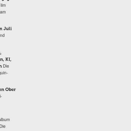
Film
r am
 Juli
und
,
, KI,
Die
n
uin-
en Ober
i-
Album
„Die