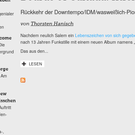
Leben
Rückkehr der Downtempo/IDM/wasweißich-Pio
genialer
von
Thorsten Hanisch
ten
Nachdem neulich Salem ein
Lebenszeichen von sich gegeb
lcome
nach 13 Jahren Funkstille mit einem neuen Album namens 
Die
Das aus den...
ergrund
LESEN
orge
Am
New
isschen
ftritt
Men-
-,