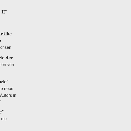
 II“
antike
e
achsen
de der
tion von
ade“
ne neue
Autors in
“
e“
 die