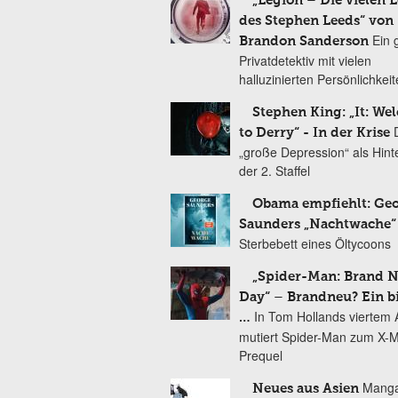
„Legion – Die vielen 
des Stephen Leeds“ von
Ein 
Brandon Sanderson
Privatdetektiv mit vielen
halluzinierten Persönlichkei
Stephen King: „It: We
to Derry“ - In der Krise
„große Depression“ als Hint
der 2. Staffel
Obama empfiehlt: Ge
Saunders „Nachtwache“
Sterbebett eines Öltycoons
„Spider-Man: Brand 
Day“ – Brandneu? Ein b
In Tom Hollands viertem Au
…
mutiert Spider-Man zum X-
Prequel
Manga
Neues aus Asien