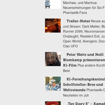
Manhwa- und Manhua-
Neuerscheinungen für Sci-F
Phantastik-Fans
Neues au
Trailer-Notes
und Stream: Dark Matter, B
Runner 2099, Neuromancer
Onslaught, Resident Evil, Ju
Open World, Avengers: Do
Ciao UFO
Peter Watts und Neill
Blomkamp präsentieren
Plus andere Kurzf
KI-Film
Beet
KI-Forschungskaninc
Schriftsteller-Bros und
Phantastik-
Weltreisende
Neuheiten im Juli
„Toy Story 5“ – Kamp