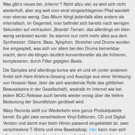
Was gibt’s neues bei „Inferno“? Nicht allzu viel, es wird sich nicht
wiederholt, aber arg weit vom einst eingeschlagenen Pfad wandelt
man ebenso wenig. Das Album klingt jedenfalls alles andere als
infernalisch, im Gegenteil, man befindet sich bereits nach wenigen
Sekunden auf vertrautem „Boards“-Terrain, das allerdings ein klein
wenig verändert wurde: So stammt nun nicht mehr alles aus dem
Synthesizer: Gitarre, Bass, Xylophon, Streicher und Drums wurden
live eingespielt, was sich vor allem bei den Drums bemerkbar
macht, denn die klingen deutlich konventioneller als die früheren,
komplexeren, durch Filter gejagten Beats.
Die Samples sind allerdings kurios wie eh und eh (unter anderem
findet sich Hare-Krishna-Gesang und Auszüge aus einer Vorlesung
von Hossein Nasr, über die sich wandelnde Rolle des göttlichen
Bewusstseins in der Gesellschaft), weshalb im Internet wie bei
jedem BOC-Release auch bereits wieder emsig über die tiefere
Bedeutung der Soundfetzen gerätselt wird.
Warp Records stellt zur Wiederkehr eine ganze Produktpalette
bereit: Es gibt zwei verschiedene Vinyl-Editionen, CD und Digital-
Version und damit man beim Hören passend eingekleidet ist, zwei
verschiedene T-Shirts und eine Baseballcap.
Hier
kann man sich