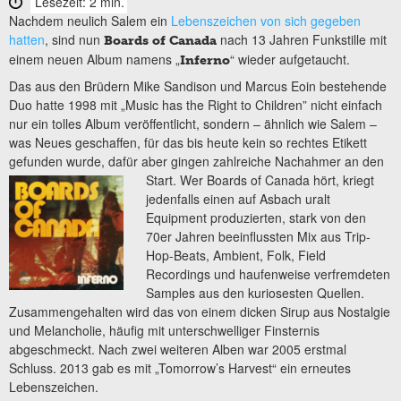
Lesezeit: 2 min.
Nachdem neulich Salem ein
Lebenszeichen von sich gegeben
hatten
, sind nun
nach 13 Jahren Funkstille mit
Boards of Canada
einem neuen Album namens „
“ wieder aufgetaucht.
Inferno
Das aus den Brüdern Mike Sandison und Marcus Eoin bestehende
Duo hatte 1998 mit „Music has the Right to Children” nicht einfach
nur ein tolles Album veröffentlicht, sondern – ähnlich wie Salem –
was Neues geschaffen, für das bis heute kein so rechtes Etikett
gefunden wurde, dafür aber gingen zahlreiche Nachahmer an den
Start.
Wer Boards of Canada hört, kriegt
jedenfalls einen auf Asbach uralt
Equipment produzierten, stark von den
70er Jahren beeinflussten Mix aus Trip-
Hop-Beats, Ambient, Folk, Field
Recordings und haufenweise verfremdeten
Samples aus den kuriosesten Quellen.
Zusammengehalten wird das von einem dicken Sirup aus Nostalgie
und Melancholie, häufig mit unterschwelliger Finsternis
abgeschmeckt. Nach zwei weiteren Alben war 2005 erstmal
Schluss. 2013 gab es mit „Tomorrow’s Harvest“ ein erneutes
Lebenszeichen.