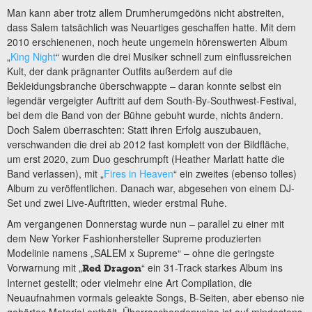
Man kann aber trotz allem Drumherumgedöns nicht abstreiten,
dass Salem tatsächlich was Neuartiges geschaffen hatte. Mit dem
2010 erschienenen, noch heute ungemein hörenswerten Album
„
King Night
“ wurden die drei Musiker schnell zum einflussreichen
Kult, der dank prägnanter Outfits außerdem auf die
Bekleidungsbranche überschwappte – daran konnte selbst ein
legendär vergeigter Auftritt auf dem South-By-Southwest-Festival,
bei dem die Band von der Bühne gebuht wurde, nichts ändern.
Doch Salem überraschten: Statt ihren Erfolg auszubauen,
verschwanden die drei ab 2012 fast komplett von der Bildfläche,
um erst 2020, zum Duo geschrumpft (Heather Marlatt hatte die
Band verlassen), mit „
Fires in Heaven
“ ein zweites (ebenso tolles)
Album zu veröffentlichen. Danach war, abgesehen von einem DJ-
Set und zwei Live-Auftritten, wieder erstmal Ruhe.
Am vergangenen Donnerstag wurde nun – parallel zu einer mit
dem New Yorker Fashionhersteller Supreme produzierten
Modelinie namens „SALEM x Supreme“ – ohne die geringste
Vorwarnung mit „
“ ein 31-Track starkes Album ins
Red Dragon
Internet gestellt; oder vielmehr eine Art Compilation, die
Neuaufnahmen vormals geleakte Songs, B-Seiten, aber ebenso nie
gehörtes Material enthält. Überraschenderweise ist auf mindestens