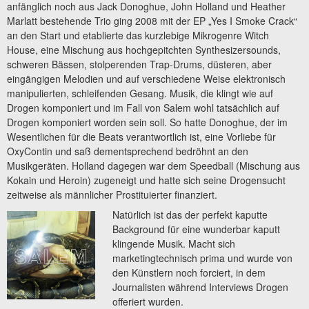
anfänglich noch aus Jack Donoghue, John Holland und Heather
Marlatt bestehende Trio ging 2008 mit der EP „Yes I Smoke Crack“
an den Start und etablierte das kurzlebige Mikrogenre Witch
House, eine Mischung aus hochgepitchten Synthesizersounds,
schweren Bässen, stolperenden Trap-Drums, düsteren, aber
eingängigen Melodien und auf verschiedene Weise elektronisch
manipulierten, schleifenden Gesang. Musik, die klingt wie auf
Drogen komponiert und im Fall von Salem wohl tatsächlich auf
Drogen komponiert worden sein soll. So hatte Donoghue, der im
Wesentlichen für die Beats verantwortlich ist, eine Vorliebe für
OxyContin und saß dementsprechend bedröhnt an den
Musikgeräten. Holland dagegen war dem Speedball (Mischung aus
Kokain und Heroin) zugeneigt und hatte sich seine Drogensucht
zeitweise als männlicher Prostituierter finanziert.
Natürlich ist das der perfekt kaputte
Background für eine wunderbar kaputt
klingende Musik. Macht sich
marketingtechnisch prima und wurde von
den Künstlern noch forciert, in dem
Journalisten während Interviews Drogen
offeriert wurden.