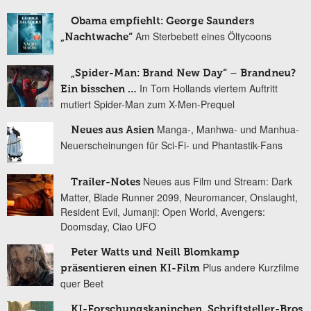
Obama empfiehlt: George Saunders
Am Sterbebett eines Öltycoons
„Nachtwache“
„Spider-Man: Brand New Day“ – Brandneu?
In Tom Hollands viertem Auftritt
Ein bisschen …
mutiert Spider-Man zum X-Men-Prequel
Manga-, Manhwa- und Manhua-
Neues aus Asien
Neuerscheinungen für Sci-Fi- und Phantastik-Fans
Neues aus Film und Stream: Dark
Trailer-Notes
Matter, Blade Runner 2099, Neuromancer, Onslaught,
Resident Evil, Jumanji: Open World, Avengers:
Doomsday, Ciao UFO
Peter Watts und Neill Blomkamp
Plus andere Kurzfilme
präsentieren einen KI-Film
quer Beet
KI-Forschungskaninchen, Schriftsteller-Bros