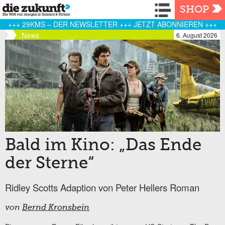
Navigation
SHOP
+++ 29KMS – DER NEWSLETTER +++ JETZT ABONNIEREN +++
News
6. August 2026
Bald im Kino: „Das Ende
der Sterne“
Ridley Scotts Adaption von Peter Hellers Roman
von
Bernd Kronsbein