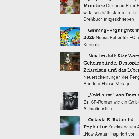
Der neue Pixar-
Monitore
wirkt, als hätte Jaron Lanie
Drehbuch mitgeschrieben
Gaming-Highlights im
Neues Futter für PC 
2026
Konsolen
Neu im Juli: Star Wars
Geheimbünde, Dystopien
Zeitreisen und das Lebe
Neuerscheinungen der Peng
Random-House-Verlage
„Voidverse“ von Dami
Ein SF-Roman wie ein Ghibl
Animationsfilm
Octavia E. Butler ist
Kelelas neues 
Popkultur
„New Avatar“ inspiriert von 