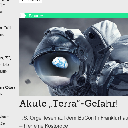
Film
r am
Feature
 Juli
und
,
, KI,
Die
n
uin-
en Ober
i-
Akute „Terra“-Gefahr!
Album
T.S. Orgel lesen auf dem BuCon in Frankfurt a
„Die
– hier eine Kostprobe