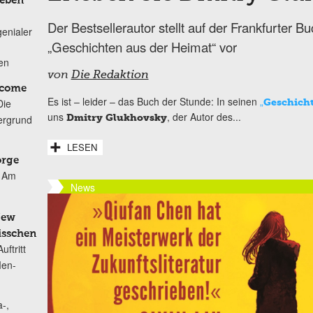
Leben
Der Bestsellerautor stellt auf der Frankfurte
genialer
„Geschichten aus der Heimat“ vor
ten
von
Die Redaktion
lcome
Es ist – leider – das Buch der Stunde: In seinen
„
Geschicht
Die
uns
, der Autor des...
Dmitry Glukhovsky
ergrund
LESEN
orge
Am
News
New
isschen
ftritt
Men-
-,