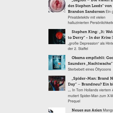
„Legion – Die vielen 
des Stephen Leeds“ von
Ein 
Brandon Sanderson
Privatdetektiv mit vielen
halluzinierten Persönlichkei
Stephen King: „It: We
to Derry“ - In der Krise
„große Depression“ als Hint
der 2. Staffel
Obama empfiehlt: Ge
Saunders „Nachtwache“
Sterbebett eines Öltycoons
„Spider-Man: Brand 
Day“ – Brandneu? Ein b
In Tom Hollands viertem Au
…
mutiert Spider-Man zum X-
Prequel
Manga
Neues aus Asien