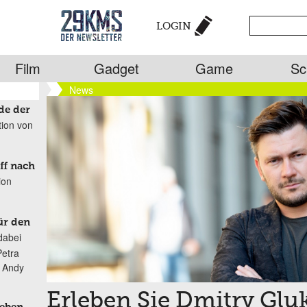
LOGIN
Film
Gadget
Game
Sc
News
de der
tion von
ff nach
ion
ür den
dabei
Petra
n Andy
Erleben Sie Dmitry Glu