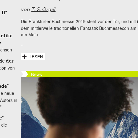
von
T. S. Orgel
 II“
Die Frankfurter Buchmesse 2019 steht vor der Tür, und mit 
dem mittlerweile traditionellen Fantastik-Buchmessecon am
am Main.
antike
...
e
achsen
LESEN
de der
tion von
News
ade“
ne neue
Autors in
“
e“
 die