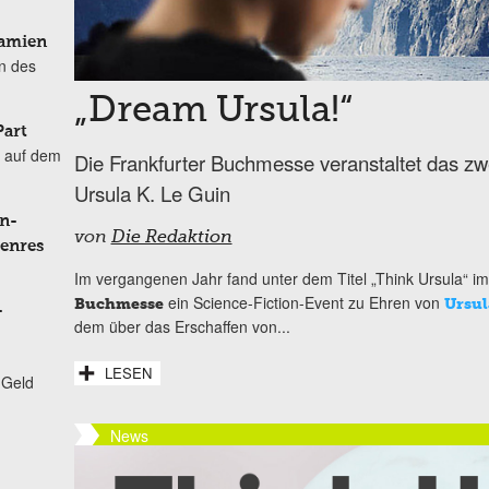
Damien
n des
„Dream Ursula!“
Part
 auf dem
Die Frankfurter Buchmesse veranstaltet das zw
Ursula K. Le Guin
n-
von
Die Redaktion
Genres
Im vergangenen Jahr fand unter dem Titel „Think Ursula“ 
ein Science-Fiction-Event zu Ehren von
Buchmesse
Ursul
-
dem über das Erschaffen von...
LESEN
 Geld
News