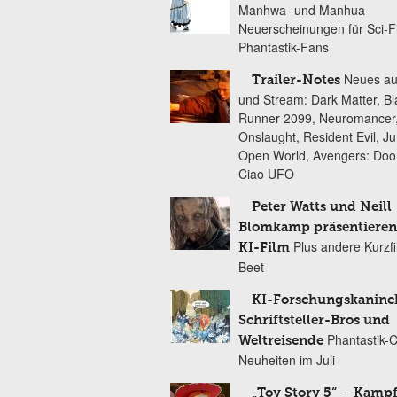
Manhwa- und Manhua-
Neuerscheinungen für Sci-F
Phantastik-Fans
Neues au
Trailer-Notes
und Stream: Dark Matter, B
Runner 2099, Neuromancer
Onslaught, Resident Evil, Ju
Open World, Avengers: Do
Ciao UFO
Peter Watts und Neill
Blomkamp präsentieren
Plus andere Kurzf
KI-Film
Beet
KI-Forschungskaninc
Schriftsteller-Bros und
Phantastik-
Weltreisende
Neuheiten im Juli
„Toy Story 5“ – Kamp