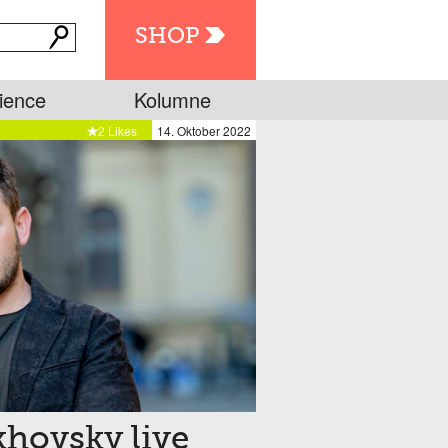
SHOP
ience
Kolumne
2 Likes
14. Oktober 2022
khovsky live