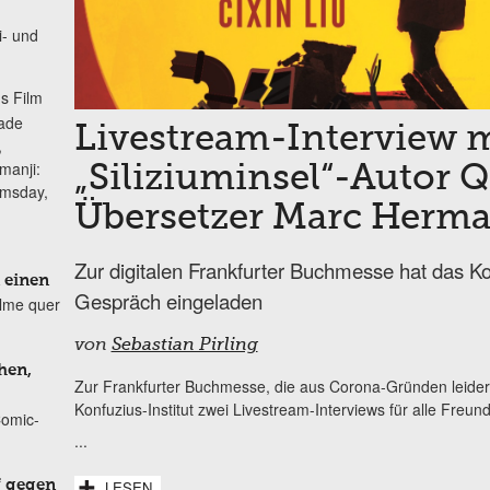
i- und
s Film
lade
Livestream-Interview m
,
manji:
„Siliziuminsel“-Autor 
omsday,
Übersetzer Marc Herm
Zur digitalen Frankfurter Buchmesse hat das Kon
 einen
Gespräch eingeladen
ilme quer
von
Sebastian Pirling
hen,
Zur Frankfurter Buchmesse, die aus Corona-Gründen leider n
Konfuzius-Institut zwei Livestream-Interviews für alle Freun
Comic-
...
f gegen
LESEN