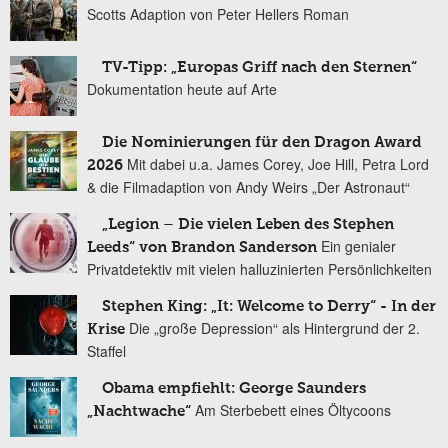
Scotts Adaption von Peter Hellers Roman
TV-Tipp: „Europas Griff nach den Sternen“
Dokumentation heute auf Arte
Die Nominierungen für den Dragon Award
Mit dabei u.a. James Corey, Joe Hill, Petra Lord
2026
& die Filmadaption von Andy Weirs „Der Astronaut“
„Legion – Die vielen Leben des Stephen
Ein genialer
Leeds“ von Brandon Sanderson
Privatdetektiv mit vielen halluzinierten Persönlichkeiten
Stephen King: „It: Welcome to Derry“ - In der
Die „große Depression“ als Hintergrund der 2.
Krise
Staffel
Obama empfiehlt: George Saunders
Am Sterbebett eines Öltycoons
„Nachtwache“