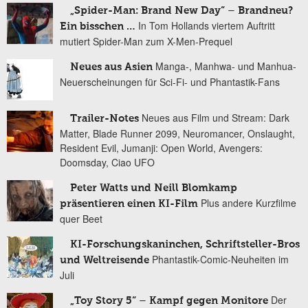
„Spider-Man: Brand New Day“ – Brandneu?
In Tom Hollands viertem Auftritt
Ein bisschen …
mutiert Spider-Man zum X-Men-Prequel
Manga-, Manhwa- und Manhua-
Neues aus Asien
Neuerscheinungen für Sci-Fi- und Phantastik-Fans
Neues aus Film und Stream: Dark
Trailer-Notes
Matter, Blade Runner 2099, Neuromancer, Onslaught,
Resident Evil, Jumanji: Open World, Avengers:
Doomsday, Ciao UFO
Peter Watts und Neill Blomkamp
Plus andere Kurzfilme
präsentieren einen KI-Film
quer Beet
KI-Forschungskaninchen, Schriftsteller-Bros
Phantastik-Comic-Neuheiten im
und Weltreisende
Juli
Der
„Toy Story 5“ – Kampf gegen Monitore