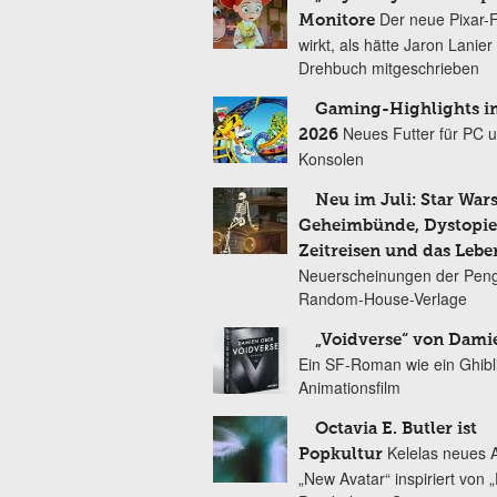
Der neue Pixar-
Monitore
wirkt, als hätte Jaron Lanie
Drehbuch mitgeschrieben
Gaming-Highlights im
Neues Futter für PC 
2026
Konsolen
Neu im Juli: Star Wars
Geheimbünde, Dystopien
Zeitreisen und das Lebe
Neuerscheinungen der Peng
Random-House-Verlage
„Voidverse“ von Dami
Ein SF-Roman wie ein Ghibl
Animationsfilm
Octavia E. Butler ist
Kelelas neues 
Popkultur
„New Avatar“ inspiriert von 