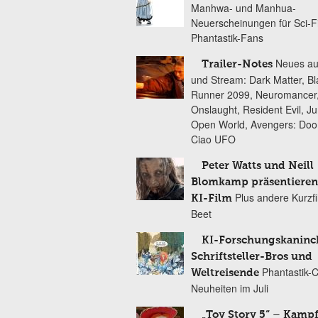
Manhwa- und Manhua-
Neuerscheinungen für Sci-F
Phantastik-Fans
Neues au
Trailer-Notes
und Stream: Dark Matter, B
Runner 2099, Neuromancer
Onslaught, Resident Evil, Ju
Open World, Avengers: Do
Ciao UFO
Peter Watts und Neill
Blomkamp präsentieren
Plus andere Kurzf
KI-Film
Beet
KI-Forschungskaninc
Schriftsteller-Bros und
Phantastik-
Weltreisende
Neuheiten im Juli
„Toy Story 5“ – Kamp