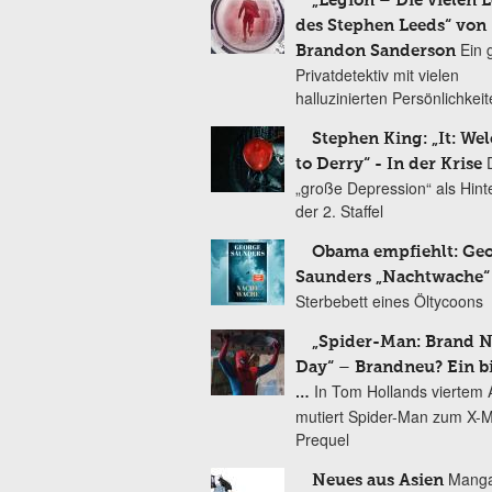
„Legion – Die vielen 
des Stephen Leeds“ von
Ein 
Brandon Sanderson
Privatdetektiv mit vielen
halluzinierten Persönlichkei
Stephen King: „It: We
to Derry“ - In der Krise
„große Depression“ als Hint
der 2. Staffel
Obama empfiehlt: Ge
Saunders „Nachtwache“
Sterbebett eines Öltycoons
„Spider-Man: Brand 
Day“ – Brandneu? Ein b
In Tom Hollands viertem Au
…
mutiert Spider-Man zum X-
Prequel
Manga
Neues aus Asien