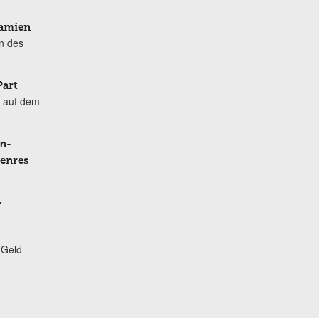
Damien
n des
Part
 auf dem
n-
Genres
-
 Geld