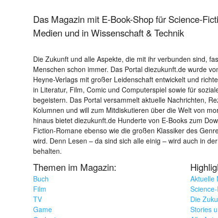
Das Magazin mit E-Book-Shop für Science-Ficti
Medien und in Wissenschaft & Technik
Die Zukunft und alle Aspekte, die mit ihr verbunden sind, fa
Menschen schon immer. Das Portal diezukunft.de wurde von
Heyne-Verlags mit großer Leidenschaft entwickelt und richtet 
in Literatur, Film, Comic und Computerspiel sowie für sozia
begeistern. Das Portal versammelt aktuelle Nachrichten, R
Kolumnen und will zum Mitdiskutieren über die Welt von m
hinaus bietet diezukunft.de Hunderte von E-Books zum Down
Fiction-Romane ebenso wie die großen Klassiker des Genres 
wird. Denn Lesen – da sind sich alle einig – wird auch in der
behalten.
Themen im Magazin:
Highli
Buch
Aktuelle
Film
Science-F
TV
Die Zuku
Game
Stories 