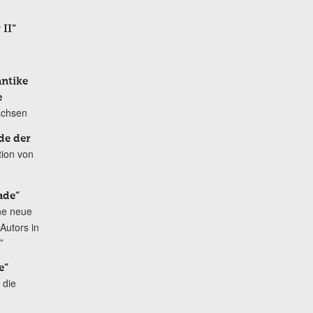
 II“
antike
e
achsen
de der
tion von
ade“
ne neue
Autors in
“
e“
 die