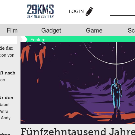
LOGIN
Film
Gadget
Game
Sc
Feature
de der
tion von
ff nach
ion
ür den
dabei
Petra
n Andy
Fünfzehntausend Jahre