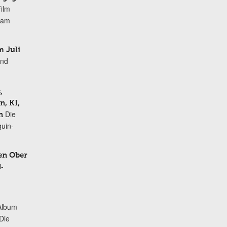
Film
r am
 Juli
und
,
, KI,
Die
n
uin-
en Ober
i-
Album
„Die