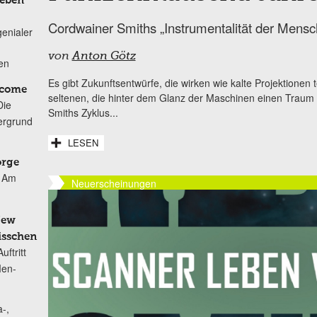
Leben
Cordwainer Smiths „Instrumentalität der Mens
genialer
von
Anton Götz
ten
Es gibt Zukunftsentwürfe, die wirken wie kalte Projektionen 
lcome
seltenen, die hinter dem Glanz der Maschinen einen Trau
Die
Smiths Zyklus...
ergrund
LESEN
orge
Am
Neuerscheinungen
New
isschen
ftritt
Men-
-,