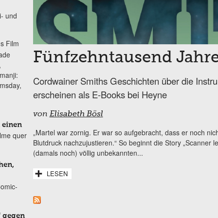
i- und
s Film
lade
Fünfzehntausend Jahre
,
manji:
Cordwainer Smiths Geschichten über die Instru
omsday,
erscheinen als E-Books bei Heyne
von
Elisabeth Bösl
 einen
„Martel war zornig. Er war so aufgebracht, dass er noch nic
ilme quer
Blutdruck nachzujustieren.“ So beginnt die Story „Scanner 
(damals noch) völlig unbekannten...
hen,
LESEN
Comic-
f gegen