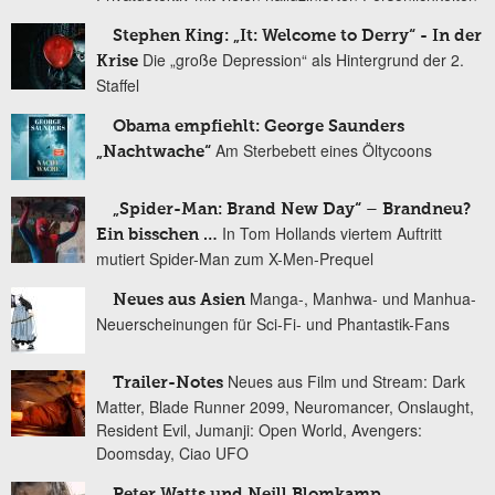
Stephen King: „It: Welcome to Derry“ - In der
Die „große Depression“ als Hintergrund der 2.
Krise
Staffel
Obama empfiehlt: George Saunders
Am Sterbebett eines Öltycoons
„Nachtwache“
„Spider-Man: Brand New Day“ – Brandneu?
In Tom Hollands viertem Auftritt
Ein bisschen …
mutiert Spider-Man zum X-Men-Prequel
Manga-, Manhwa- und Manhua-
Neues aus Asien
Neuerscheinungen für Sci-Fi- und Phantastik-Fans
Neues aus Film und Stream: Dark
Trailer-Notes
Matter, Blade Runner 2099, Neuromancer, Onslaught,
Resident Evil, Jumanji: Open World, Avengers:
Doomsday, Ciao UFO
Peter Watts und Neill Blomkamp