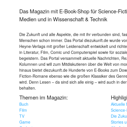
Das Magazin mit E-Book-Shop für Science-Ficti
Medien und in Wissenschaft & Technik
Die Zukunft und alle Aspekte, die mit ihr verbunden sind, fa
Menschen schon immer. Das Portal diezukunft.de wurde von
Heyne-Verlags mit großer Leidenschaft entwickelt und richtet 
in Literatur, Film, Comic und Computerspiel sowie für sozia
begeistern. Das Portal versammelt aktuelle Nachrichten, R
Kolumnen und will zum Mitdiskutieren über die Welt von m
hinaus bietet diezukunft.de Hunderte von E-Books zum Down
Fiction-Romane ebenso wie die großen Klassiker des Genres 
wird. Denn Lesen – da sind sich alle einig – wird auch in der
behalten.
Themen im Magazin:
Highli
Buch
Aktuelle
Film
Science-F
TV
Die Zuku
Game
Stories 