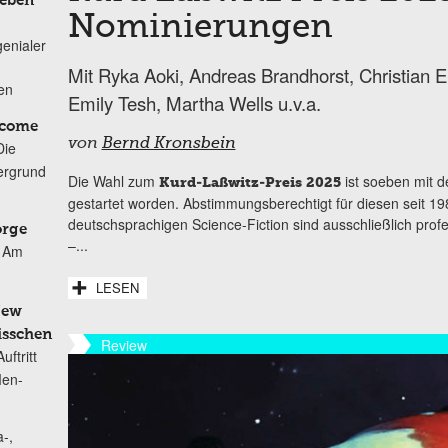
Leben
Nominierungen
genialer
Mit Ryka Aoki, Andreas Brandhorst, Christian E
ten
Emily Tesh, Martha Wells u.v.a.
lcome
von
Bernd Kronsbein
Die
ergrund
Die Wahl zum
ist soeben mit 
Kurd-Laßwitz-Preis 2025
gestartet worden. Abstimmungsberechtigt für diesen seit 19
deutschsprachigen Science-Fiction sind ausschließlich profe
orge
–...
Am
LESEN
New
isschen
Review
ftritt
Men-
-,