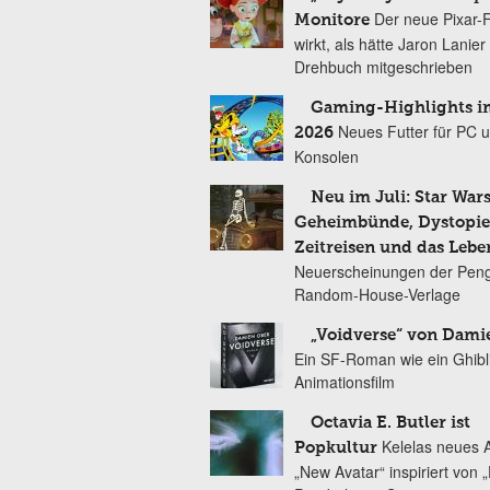
Der neue Pixar-
Monitore
wirkt, als hätte Jaron Lanie
Drehbuch mitgeschrieben
Gaming-Highlights im
Neues Futter für PC 
2026
Konsolen
Neu im Juli: Star Wars
Geheimbünde, Dystopien
Zeitreisen und das Lebe
Neuerscheinungen der Peng
Random-House-Verlage
„Voidverse“ von Dami
Ein SF-Roman wie ein Ghibl
Animationsfilm
Octavia E. Butler ist
Kelelas neues 
Popkultur
„New Avatar“ inspiriert von 