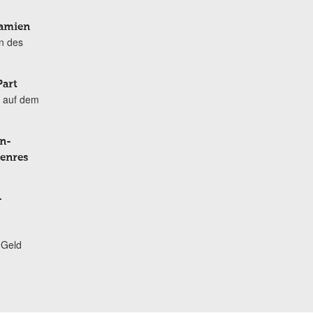
Damien
n des
Part
 auf dem
n-
Genres
-
 Geld