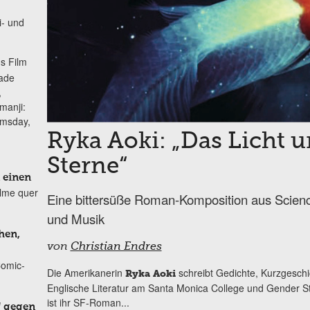
i- und
s Film
lade
,
manji:
omsday,
Ryka Aoki: „Das Licht
Sterne“
 einen
ilme quer
Eine bittersüße Roman-Komposition aus Scienc
und Musik
hen,
von
Christian Endres
Comic-
Die Amerikanerin
schreibt Gedichte, Kurzgesch
Ryka Aoki
Englische Literatur am Santa Monica College und Gender St
ist ihr SF-Roman...
f gegen