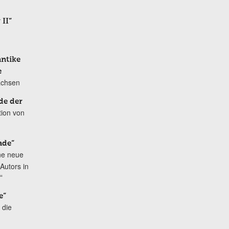
 II“
antike
e
achsen
de der
tion von
ade“
ne neue
Autors in
“
e“
 die