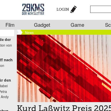
LOGIN
Film
Gadget
Game
Sc
News
de der
tion von
ff nach
ion
ür den
dabei
Petra
n Andy
Kurd Laßwitz Preis 2025