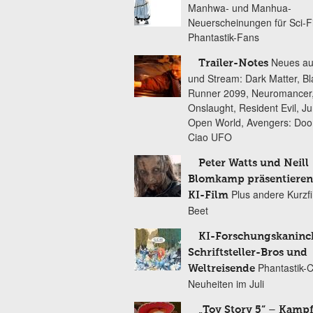
Manhwa- und Manhua-
Neuerscheinungen für Sci-F
Phantastik-Fans
Neues au
Trailer-Notes
und Stream: Dark Matter, B
Runner 2099, Neuromancer
Onslaught, Resident Evil, Ju
Open World, Avengers: Do
Ciao UFO
Peter Watts und Neill
Blomkamp präsentieren
Plus andere Kurzf
KI-Film
Beet
KI-Forschungskaninc
Schriftsteller-Bros und
Phantastik-
Weltreisende
Neuheiten im Juli
„Toy Story 5“ – Kamp