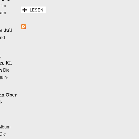
Film
LESEN
r am
 Juli
und
,
, KI,
Die
n
uin-
en Ober
i-
Album
„Die