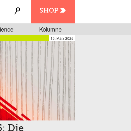
SHOP
ience
Kolumne
15. März 2025
: Die