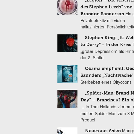
„Legion – Die vielen 
des Stephen Leeds“ von
Ein 
Brandon Sanderson
Privatdetektiv mit vielen
halluzinierten Persönlichkei
Stephen King: „It: We
to Derry“ - In der Krise
„große Depression“ als Hint
der 2. Staffel
Obama empfiehlt: Ge
Saunders „Nachtwache“
Sterbebett eines Öltycoons
„Spider-Man: Brand 
Day“ – Brandneu? Ein b
In Tom Hollands viertem Au
…
mutiert Spider-Man zum X-
Prequel
Manga
Neues aus Asien