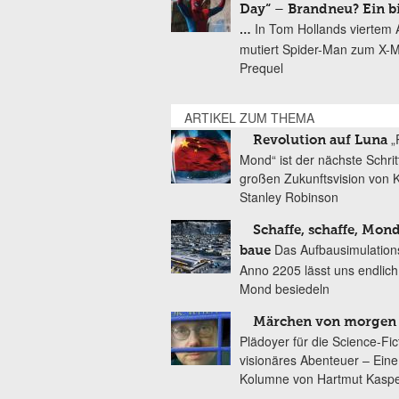
Day“ – Brandneu? Ein b
In Tom Hollands viertem Au
…
mutiert Spider-Man zum X-
Prequel
ARTIKEL ZUM THEMA
„
Revolution auf Luna
Mond“ ist der nächste Schritt
großen Zukunftsvision von 
Stanley Robinson
Schaffe, schaffe, Mon
Das Aufbausimulatio
baue
Anno 2205 lässt uns endlic
Mond besiedeln
Märchen von morgen
Plädoyer für die Science-Fic
visionäres Abenteuer – Eine
Kolumne von Hartmut Kasp