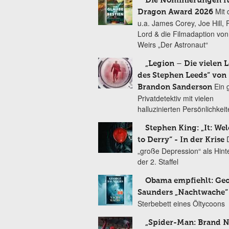
Die Nominierungen f
Mit 
Dragon Award 2026
u.a. James Corey, Joe Hill, 
Lord & die Filmadaption vo
Weirs „Der Astronaut“
„Legion – Die vielen 
des Stephen Leeds“ von
Ein 
Brandon Sanderson
Privatdetektiv mit vielen
halluzinierten Persönlichkei
Stephen King: „It: We
to Derry“ - In der Krise
„große Depression“ als Hint
der 2. Staffel
Obama empfiehlt: Ge
Saunders „Nachtwache“
Sterbebett eines Öltycoons
„Spider-Man: Brand 