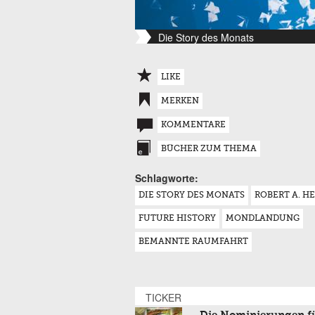
Die Story des Monats
LIKE
MERKEN
KOMMENTARE
BÜCHER ZUM THEMA
Schlagworte:
DIE STORY DES MONATS
ROBERT A. H
FUTURE HISTORY
MONDLANDUNG
BEMANNTE RAUMFAHRT
TICKER