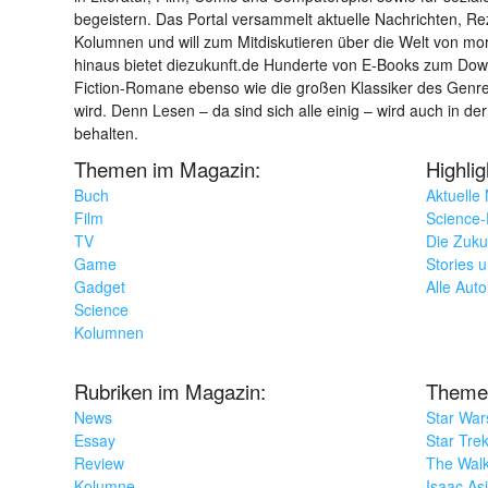
begeistern. Das Portal versammelt aktuelle Nachrichten, R
Kolumnen und will zum Mitdiskutieren über die Welt von m
hinaus bietet diezukunft.de Hunderte von E-Books zum Down
Fiction-Romane ebenso wie die großen Klassiker des Genres 
wird. Denn Lesen – da sind sich alle einig – wird auch in der
behalten.
Themen im Magazin:
Highli
Buch
Aktuelle
Film
Science-F
TV
Die Zuku
Game
Stories 
Gadget
Alle Aut
Science
Kolumnen
Rubriken im Magazin:
Theme
News
Star War
Essay
Star Tre
Review
The Wal
Kolumne
Isaac As