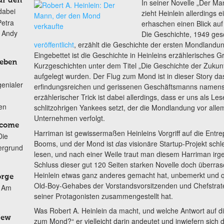
ür den
In seiner Novelle „Der Ma
dabei
zieht Heinlein allerdings 
Petra
erhaschen einen Blick auf
n Andy
Die Geschichte, 1949 ges
veröffentlicht
, erzählt die Geschichte der ersten Mondlandun
Eingebettet ist die Geschichte in Heinleins erzählerisches G
Leben
Kurzgeschichten unter dem Titel „Die Geschichte der Zukunf
aufgelegt wurden. Der Flug zum Mond ist in dieser Story d
genialer
erfindungsreichen und gerissenen Geschäftsmanns namens 
erzählerischer Trick ist dabei allerdings, dass er uns als Les
ten
schlitzohrigen Yankees setzt, der die Mondlandung vor all
Unternehmen verfolgt.
lcome
Harriman ist gewissermaßen Heinleins Vorgriff auf die Entr
Die
Booms, und der Mond ist
das
visionäre Startup-Projekt sch
ergrund
lesen, und nach einer Weile traut man diesem Harriman irge
Schluss dieser gut 120 Seiten starken Novelle doch überras
Heinlein etwas ganz anderes gemacht hat, unbemerkt und 
orge
Old-Boy-Gehabes der Vorstandsvorsitzenden und Chefstrat
Am
seiner Protagonisten zusammengestellt hat.
Was Robert A. Heinlein da macht, und welche Antwort auf d
New
zum Mond?“ er vielleicht darin andeutet und inwiefern sich 