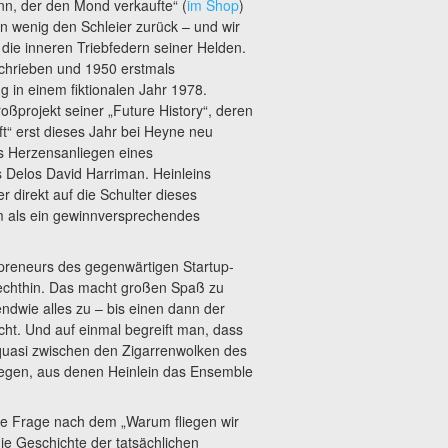
nn, der den Mond verkaufte“ (
im Shop
)
ein wenig den Schleier zurück – und wir
 die inneren Triebfedern seiner Helden.
chrieben und 1950 erstmals
g in einem fiktionalen Jahr 1978.
roßprojekt seiner „Future History“, deren
t“ erst dieses Jahr bei Heyne neu
as Herzensanliegen eines
Delos David Harriman. Heinleins
er direkt auf die Schulter dieses
em als ein gewinnversprechendes
epreneurs des gegenwärtigen Startup-
lechthin. Das macht großen Spaß zu
ndwie alles zu – bis einen dann der
cht. Und auf einmal begreift man, dass
quasi zwischen den Zigarrenwolken des
egen, aus denen Heinlein das Ensemble
ie Frage nach dem „Warum fliegen wir
die Geschichte der tatsächlichen