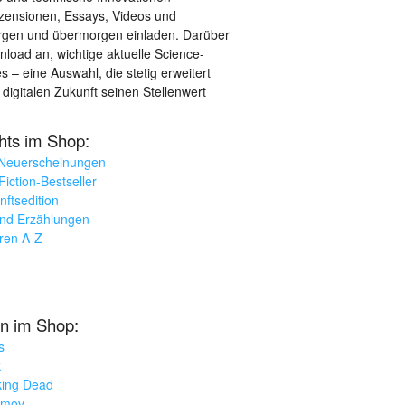
ezensionen, Essays, Videos und
orgen und übermorgen einladen. Darüber
load an, wichtige aktuelle Science-
– eine Auswahl, die stetig erweitert
 digitalen Zukunft seinen Stellenwert
ghts im Shop:
 Neuerscheinungen
iction-Bestseller
nftsedition
und Erzählungen
oren A-Z
n im Shop:
s
k
king Dead
imov