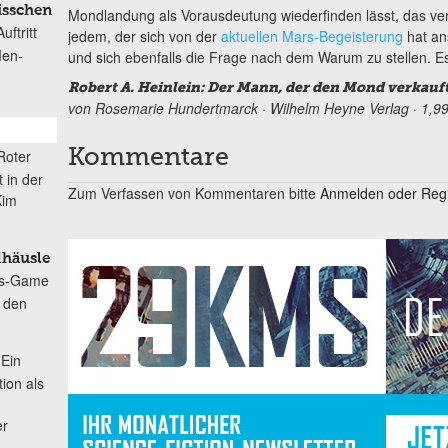
isschen
Mondlandung als Vorausdeutung wiederfinden lässt, das verra
ftritt
jedem, der sich von der
aktuellen Mars-Begeisterung
hat an
Men-
und sich ebenfalls die Frage nach dem Warum zu stellen. Es 
Robert A. Heinlein: Der Mann, der den Mond verkauf
von Rosemarie Hundertmarck · Wilhelm Heyne Verlag · 1,99
Roter
Kommentare
 in der
Zum Verfassen von Kommentaren bitte
Anmelden oder Regis
Kim
dhäusle
ns-Game
h den
Ein
tion als
er