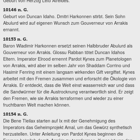
Geburt von Herzog Leto Atreides.
10146 n. G.
Geburt von Duncan Idaho. Dmitri Harkonnen stirbt. Sein Sohn
Abulurd wird auf eigenen Wunsch zum Gouverneur von Arrakis
ernannt.
10153 n. G.
Baron Wladimir Harkonnen ersetzt seinen Halbbruder Abulurd als
Gouverneur von Arrakis. Glossu Rabban tötet Duncan Idahos
Eltern. Imperator Elrood ernennt Pardot Kynes zum Planetologen
von Arrakis, wird aber im selben Jahr von Shaddam Corrino und
Hasimir Fenring mit einem langsam wirkenden Gift vergiftet. Kynes
arbeitet mit den Fremen zusammen und erforscht die Ökologie von
Arrakis. Er entdeckt, dass die Welt einst wasserreich war und dass
die Sandwürmer für die Austrocknung verantwortlich sind. Er zeigt
den Fremen, wie sie Arrakis terraformen und wieder zu einer
fruchtbaren Welt machen können.
10154 n. G.
Die Bene Tleilax starten auf Ix mit der Genehmigung des
Imperators das Geheimprojekt Amal, um das Gewürz synthetisch
herzustellen. Unter Anleitung von Pardot Kynes beginnen die