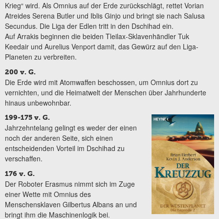
Krieg“ wird. Als Omnius auf der Erde zurückschlägt, rettet Vorian
Atreides Serena Butler und Iblis Ginjo und bringt sie nach Salusa
Secundus. Die Liga der Edlen tritt in den Dschihad ein.
Auf Arrakis beginnen die beiden Tleilax-Sklavenhändler Tuk
Keedair und Aurelius Venport damit, das Gewürz auf den Liga-
Planeten zu verbreiten.
200 v. G.
Die Erde wird mit Atomwaffen beschossen, um Omnius dort zu
vernichten, und die Heimatwelt der Menschen über Jahrhunderte
hinaus unbewohnbar.
199-175 v. G.
Jahrzehntelang gelingt es weder der einen
noch der anderen Seite, sich einen
entscheidenden Vorteil im Dschihad zu
verschaffen.
176 v. G.
Der Roboter Erasmus nimmt sich im Zuge
einer Wette mit Omnius des
Menschensklaven Gilbertus Albans an und
bringt ihm die Maschinenlogik bei.