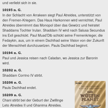
und verliebt sich in sie.
10193 n. G.
In der Schlacht von Arrakeen siegt Paul Atreides, unterstützt von
den Fremen-Kriegern. Das Haus Harkonnen wird vernichtet, Paul
Atreides übernimmt das Monopol über das Gewürz und heiratet
Shaddams Tochter Irulan. Shaddam IV wird nach Salusa Secundus
ins Exil geschickt. Paul Muad’Dib schickt seine Fremenkrieger, die
Fedaykin, aus, um in einem Dschihad seine Vision von der Zukunft
der Menschheit durchzusetzen. Pauls Dschihad beginnt.
10194 n. G.
Paul und Jessica reisen nach Caladan, wo Jessica zur Baronin
wird.
10202 n. G.
Shaddam Corrino IV stirbt.
10206 n. G.
Pauls Dschihad endet.
10209 n. G.
​Chani stirbt bei der Geburt der Zwillinge
Leto Atreides II und Ghanima Atreides.