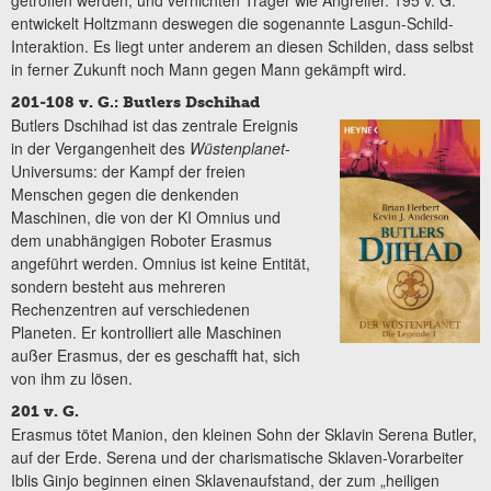
entwickelt Holtzmann deswegen die sogenannte Lasgun-Schild-
Interaktion. Es liegt unter anderem an diesen Schilden, dass selbst
in ferner Zukunft noch Mann gegen Mann gekämpft wird.
201-108 v. G.:
Butlers Dschihad
Butlers Dschihad ist das zentrale Ereignis
in der Vergangenheit des
Wüstenplanet
-
Universums: der Kampf der freien
Menschen gegen die denkenden
Maschinen, die von der KI Omnius und
dem unabhängigen Roboter Erasmus
angeführt werden. Omnius ist keine Entität,
sondern besteht aus mehreren
Rechenzentren auf verschiedenen
Planeten. Er kontrolliert alle Maschinen
außer Erasmus, der es geschafft hat, sich
von ihm zu lösen.
201 v. G.
Erasmus tötet Manion, den kleinen Sohn der Sklavin Serena Butler,
auf der Erde. Serena und der charismatische Sklaven-Vorarbeiter
Iblis Ginjo beginnen einen Sklavenaufstand, der zum „heiligen