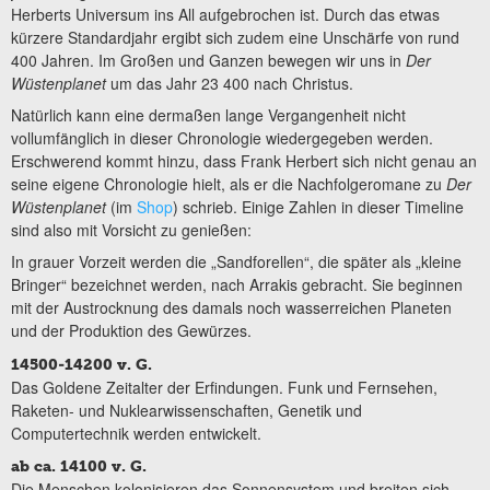
Herberts Universum ins All aufgebrochen ist. Durch das etwas
kürzere Standardjahr ergibt sich zudem eine Unschärfe von rund
400 Jahren. Im Großen und Ganzen bewegen wir uns in
Der
Wüstenplanet
um das Jahr 23 400 nach Christus.
Natürlich kann eine dermaßen lange Vergangenheit nicht
vollumfänglich in dieser Chronologie wiedergegeben werden.
Erschwerend kommt hinzu, dass Frank Herbert sich nicht genau an
seine eigene Chronologie hielt, als er die Nachfolgeromane zu
Der
Wüstenplanet
(im
Shop
) schrieb. Einige Zahlen in dieser Timeline
sind also mit Vorsicht zu genießen:
In grauer Vorzeit werden die „Sandforellen“, die später als „kleine
Bringer“ bezeichnet werden, nach Arrakis gebracht. Sie beginnen
mit der Austrocknung des damals noch wasserreichen Planeten
und der Produktion des Gewürzes.
14500-14200 v. G.
Das Goldene Zeitalter der Erfindungen. Funk und Fernsehen,
Raketen- und Nuklearwissenschaften, Genetik und
Computertechnik werden entwickelt.
ab ca. 14100 v. G.
Die Menschen kolonisieren das Sonnensystem und breiten sich