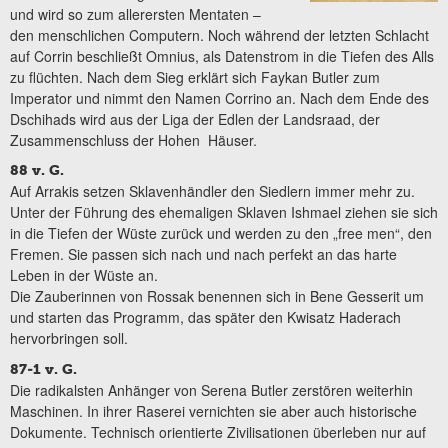
und wird so zum allerersten Mentaten –
den menschlichen Computern. Noch während der letzten Schlacht
auf Corrin beschließt Omnius, als Datenstrom in die Tiefen des Alls
zu flüchten. Nach dem Sieg erklärt sich Faykan Butler zum
Imperator und nimmt den Namen Corrino an. Nach dem Ende des
Dschihads wird aus der Liga der Edlen der Landsraad, der
Zusammenschluss der Hohen Häuser.
88 v. G.
Auf Arrakis setzen Sklavenhändler den Siedlern immer mehr zu.
Unter der Führung des ehemaligen Sklaven Ishmael ziehen sie sich
in die Tiefen der Wüste zurück und werden zu den „free men“, den
Fremen. Sie passen sich nach und nach perfekt an das harte
Leben in der Wüste an.
Die Zauberinnen von Rossak benennen sich in Bene Gesserit um
und starten das Programm, das später den Kwisatz Haderach
hervorbringen soll.
87-1 v. G.
Die radikalsten Anhänger von Serena Butler zerstören weiterhin
Maschinen. In ihrer Raserei vernichten sie aber auch historische
Dokumente. Technisch orientierte Zivilisationen überleben nur auf