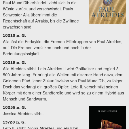
Paul Muad’Dib erblindet, zieht sich in die
Wüste zurück und verschwindet. Pauls
Schwester Alia übernimmt die
Regentschaft auf Arrakis, bis die Zwillinge
erwachsen sind.
10210 n. G.
Alia löst die Fedaykin, die Fremen-Elitetruppen von Paul Atreides,
auf. Die Fremen versinken nach und nach in der
Bedeutungslosigkeit.
10219 n. G.
Alia Atreides stirbt. Leto Atreides II wird Gottkaiser und regiert 3
500 Jahre lang. Er bringt alle Welten mit eiserner Hand dazu, dem
Goldenen Pfad, jener Zukunftsvision von Paul Muad’Dib, zu folgen.
Doch das verlangt ein großes Opfer: Leto II. verschmilzt seinen
Körper mit dem einer Sandforelle und wird so zu einem Hybrid aus
Mensch und Sandwurm.
10256 n. G.
Jessica Atreides stirbt.
13728 n. G.
​Leto II. stirbt. Siona Atreides und ein Klon