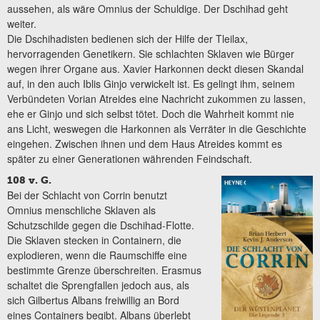
aussehen, als wäre Omnius der Schuldige. Der Dschihad geht
weiter.
Die Dschihadisten bedienen sich der Hilfe der Tleilax,
hervorragenden Genetikern. Sie schlachten Sklaven wie Bürger
wegen ihrer Organe aus. Xavier Harkonnen deckt diesen Skandal
auf, in den auch Iblis Ginjo verwickelt ist. Es gelingt ihm, seinem
Verbündeten Vorian Atreides eine Nachricht zukommen zu lassen,
ehe er Ginjo und sich selbst tötet. Doch die Wahrheit kommt nie
ans Licht, weswegen die Harkonnen als Verräter in die Geschichte
eingehen. Zwischen ihnen und dem Haus Atreides kommt es
später zu einer Generationen währenden Feindschaft.
108 v. G.
Bei der Schlacht von Corrin benutzt
Omnius menschliche Sklaven als
Schutzschilde gegen die Dschihad-Flotte.
Die Sklaven stecken in Containern, die
explodieren, wenn die Raumschiffe eine
bestimmte Grenze überschreiten. Erasmus
schaltet die Sprengfallen jedoch aus, als
sich Gilbertus Albans freiwillig an Bord
eines Containers begibt. Albans überlebt