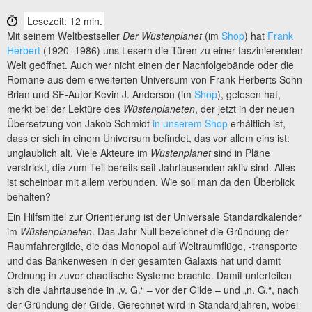
Lesezeit: 12 min.
Mit seinem Weltbestseller
Der Wüstenplanet
(im
Shop
) hat
Frank
Herbert
(1920–1986) uns Lesern die Türen zu einer faszinierenden
Welt geöffnet. Auch wer nicht einen der Nachfolgebände oder die
Romane aus dem erweiterten Universum von Frank Herberts Sohn
Brian und SF-Autor Kevin J. Anderson (im
Shop
), gelesen hat,
merkt bei der Lektüre des
Wüstenplaneten
, der jetzt in der neuen
Übersetzung von Jakob Schmidt
in unserem Shop
erhältlich ist,
dass er sich in einem Universum befindet, das vor allem eins ist:
unglaublich alt. Viele Akteure im
Wüstenplanet
sind in Pläne
verstrickt, die zum Teil bereits seit Jahrtausenden aktiv sind. Alles
ist scheinbar mit allem verbunden. Wie soll man da den Überblick
behalten?
Ein Hilfsmittel zur Orientierung ist der Universale Standardkalender
im
Wüstenplaneten
. Das Jahr Null bezeichnet die Gründung der
Raumfahrergilde, die das Monopol auf Weltraumflüge, -transporte
und das Bankenwesen in der gesamten Galaxis hat und damit
Ordnung in zuvor chaotische Systeme brachte. Damit unterteilen
sich die Jahrtausende in „v. G.“ – vor der Gilde – und „n. G.“, nach
der Gründung der Gilde. Gerechnet wird in Standardjahren, wobei