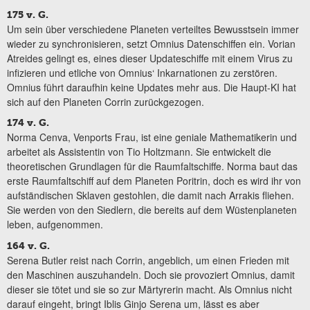
175 v. G.
Um sein über verschiedene Planeten verteiltes Bewusstsein immer
wieder zu synchronisieren, setzt Omnius Datenschiffen ein. Vorian
Atreides gelingt es, eines dieser Updateschiffe mit einem Virus zu
infizieren und etliche von Omnius‘ Inkarnationen zu zerstören.
Omnius führt daraufhin keine Updates mehr aus. Die Haupt-KI hat
sich auf den Planeten Corrin zurückgezogen.
174 v. G.
Norma Cenva, Venports Frau, ist eine geniale Mathematikerin und
arbeitet als Assistentin von Tio Holtzmann. Sie entwickelt die
theoretischen Grundlagen für die Raumfaltschiffe. Norma baut das
erste Raumfaltschiff auf dem Planeten Poritrin, doch es wird ihr von
aufständischen Sklaven gestohlen, die damit nach Arrakis fliehen.
Sie werden von den Siedlern, die bereits auf dem Wüstenplaneten
leben, aufgenommen.
164 v. G.
Serena Butler reist nach Corrin, angeblich, um einen Frieden mit
den Maschinen auszuhandeln. Doch sie provoziert Omnius, damit
dieser sie tötet und sie so zur Märtyrerin macht. Als Omnius nicht
darauf eingeht, bringt Iblis Ginjo Serena um, lässt es aber