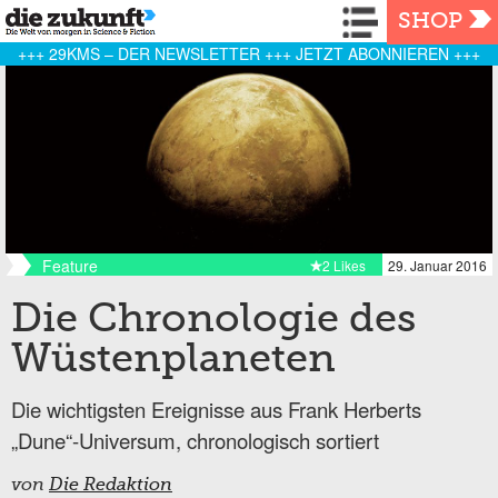
Navigation
SHOP
+++ 29KMS – DER NEWSLETTER +++ JETZT ABONNIEREN +++
Feature
2 Likes
29. Januar 2016
Die Chronologie des
Wüstenplaneten
Die wichtigsten Ereignisse aus Frank Herberts
„Dune“-Universum, chronologisch sortiert
von
Die Redaktion