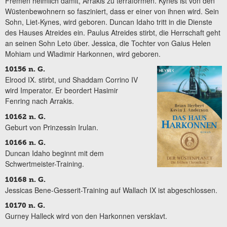
Fremen heimlich damit, Arrakis zu terraformen. Kynes ist von den
Wüstenbewohnern so fasziniert, dass er einer von ihnen wird. Sein
Sohn, Liet-Kynes, wird geboren. Duncan Idaho tritt in die Dienste
des Hauses Atreides ein. Paulus Atreides stirbt, die Herrschaft geht
an seinen Sohn Leto über. Jessica, die Tochter von Gaius Helen
Mohiam und Wladimir Harkonnen, wird geboren.
10156 n. G.
Elrood IX. stirbt, und Shaddam Corrino IV
wird Imperator. Er beordert Hasimir
Fenring nach Arrakis.
10162 n. G.
Geburt von Prinzessin Irulan.
10166 n. G.
Duncan Idaho beginnt mit dem
Schwertmeister-Training.
10168 n. G.
Jessicas Bene-Gesserit-Training auf Wallach IX ist abgeschlossen.
10170 n. G.
Gurney Halleck wird von den Harkonnen versklavt.