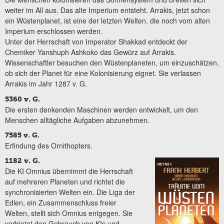
weiter im All aus. Das alte Imperium entsteht. Arrakis, jetzt schon
ein Wüstenplanet, ist eine der letzten Welten, die noch vom alten
Imperium erschlossen werden.
Unter der Herrschaft von Imperator Shakkad entdeckt der
Chemiker Yanshuph Ashkoko das Gewürz auf Arrakis.
Wissenschaftler besuchen den Wüstenplaneten, um einzuschätzen,
ob sich der Planet für eine Kolonisierung eignet. Sie verlassen
Arrakis im Jahr 1287 v. G.
5360 v. G.
Die ersten denkenden Maschinen werden entwickelt, um den
Menschen alltägliche Aufgaben abzunehmen.
7585 v. G.
Erfindung des Ornithopters.
1182 v. G.
Die KI Omnius übernimmt die Herrschaft
auf mehreren Planeten und richtet die
synchronisierten Welten ein. Die Liga der
Edlen, ein Zusammenschluss freier
Welten, stellt sich Omnius entgegen. Sie
verbietet den Gebrauch von KIs und