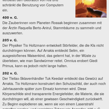
schränkt die Benutzung von Computern
ein.
400 v. G.
Die Zauberinnen vom Planeten Rossak beginnen zusammen mit
der Ärztin Raquella Berto-Anirul, Stammbäume zu sammeln und
auszuwerten.
203 v. G.
Der Physiker Tio Holtzmann entwickelt Störfelder, die die KIs nicht
durchdringen können. Auf Arrakis entdeckt Selim, ein
ausgestoßenes Waisenkind, das gelernt hat, in der Wüste zu
überleben, wie man Sandwürmer reitet. Omnius erobert Giedi
Primus, kann es jedoch nicht lange halten.
202 v. G.
Der Tleilax-Sklavenhändler Tuk Keedair entdeckt das Gewürz auf
Arrakis. Tio Holtzmann konstruiert den Schutzschild, der auch noch
Jahrtausende später zum Einsatz kommen wird. Diese
Körperschilde sind transparente Energiefelder, die Materie, die sie
durchdringen will, ab einer gewissen Geschwindigkeit zurückwirft.
Zu Beginn explodieren sie, wenn sie von einem Laserstrahl
getroffen werden, und vernichten Träger wie Angreifer. 195 v. G.