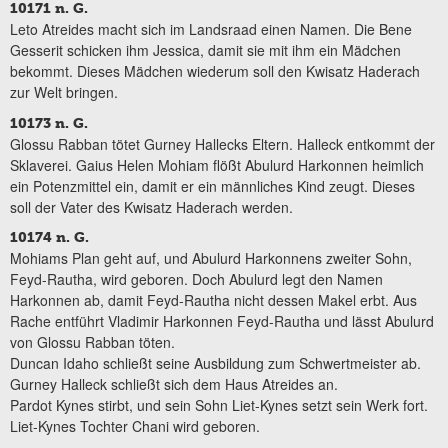
10171 n. G.
Leto Atreides macht sich im Landsraad einen Namen. Die Bene
Gesserit schicken ihm Jessica, damit sie mit ihm ein Mädchen
bekommt. Dieses Mädchen wiederum soll den Kwisatz Haderach
zur Welt bringen.
10173 n. G.
Glossu Rabban tötet Gurney Hallecks Eltern. Halleck entkommt der
Sklaverei. Gaius Helen Mohiam flößt Abulurd Harkonnen heimlich
ein Potenzmittel ein, damit er ein männliches Kind zeugt. Dieses
soll der Vater des Kwisatz Haderach werden.
10174 n. G.
Mohiams Plan geht auf, und Abulurd Harkonnens zweiter Sohn,
Feyd-Rautha, wird geboren. Doch Abulurd legt den Namen
Harkonnen ab, damit Feyd-Rautha nicht dessen Makel erbt. Aus
Rache entführt Vladimir Harkonnen Feyd-Rautha und lässt Abulurd
von Glossu Rabban töten.
Duncan Idaho schließt seine Ausbildung zum Schwertmeister ab.
Gurney Halleck schließt sich dem Haus Atreides an.
Pardot Kynes stirbt, und sein Sohn Liet-Kynes setzt sein Werk fort.
Liet-Kynes Tochter Chani wird geboren.