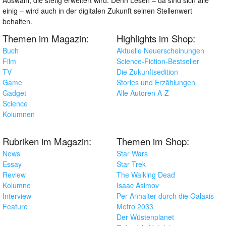
Auswahl, die stetig erweitert wird. Denn Lesen – da sind sich alle
einig – wird auch in der digitalen Zukunft seinen Stellenwert
behalten.
Themen im Magazin:
Highlights im Shop:
Buch
Aktuelle Neuerscheinungen
Film
Science-Fiction-Bestseller
TV
Die Zukunftsedition
Game
Stories und Erzählungen
Gadget
Alle Autoren A-Z
Science
Kolumnen
Rubriken im Magazin:
Themen im Shop:
News
Star Wars
Essay
Star Trek
Review
The Walking Dead
Kolumne
Isaac Asimov
Interview
Per Anhalter durch die Galaxis
Feature
Metro 2033
Der Wüstenplanet