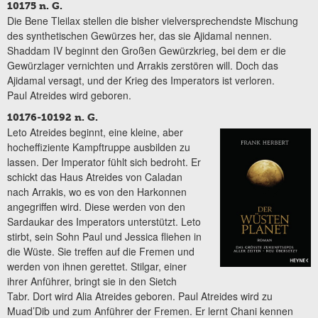
10175 n. G.
Die Bene Tleilax stellen die bisher vielversprechendste Mischung
des synthetischen Gewürzes her, das sie Ajidamal nennen.
Shaddam IV beginnt den Großen Gewürzkrieg, bei dem er die
Gewürzlager vernichten und Arrakis zerstören will. Doch das
Ajidamal versagt, und der Krieg des Imperators ist verloren.
Paul Atreides wird geboren.
10176-10192 n. G.
Leto Atreides beginnt, eine kleine, aber
hocheffiziente Kampftruppe ausbilden zu
lassen. Der Imperator fühlt sich bedroht. Er
schickt das Haus Atreides von Caladan
nach Arrakis, wo es von den Harkonnen
angegriffen wird. Diese werden von den
Sardaukar des Imperators unterstützt. Leto
stirbt, sein Sohn Paul und Jessica fliehen in
die Wüste. Sie treffen auf die Fremen und
werden von ihnen gerettet. Stilgar, einer
ihrer Anführer, bringt sie in den Sietch
Tabr. Dort wird Alia Atreides geboren. Paul Atreides wird zu
Muad’Dib und zum Anführer der Fremen. Er lernt Chani kennen