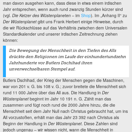
man davon ausgehen kann, dass diese in etwa einem irdischen
Jahr entsprechen, wenn auch rund zwanzig Stunden kürzer sind
(vgl.
Die Ketzer des Wüstenplaneten
– im
Shop
). Im „Anhang II“ zu
Der Wüstenplanet
gibt uns Frank Herbert einige Hinweise, durch
die wir Rückschlüsse auf das Verhältnis zwischen dem Universalen
Standardkalender und unserer irdischen Zeitrechnung ziehen
können:
Die Bewegung der Menschheit in den Tiefen des Alls
drückte den Religionen im Laufe der einhundertundzehn
Jahrhunderte vor Butlers Dschihad ihren
unverwechselbaren Stempel auf.
Butlers Dschihad, der Krieg der Menschen gegen die Maschinen,
war von 201 v. G. bis 108 v. G.; zuvor breitete die Menschheit sich
rund 11 000 Jahre über das All aus. Die Handlung in
Der
Wüstenplanet
beginnt im Jahr 10 191 n. G. Zählt man das
zusammen und fügt noch rund die 2000 Jahre hinzu, die die
Menschheit seit dem Jahr Null nach Christus gebraucht hat, um ins
All vorzustoßen, erhält man das Jahr 23 392 nach Christus als
Beginn der Handlung in
Der Wüstenplanet
. Diese Zahlen sind
jedoch ungenau – wir wissen nicht, wann die Menschheit in