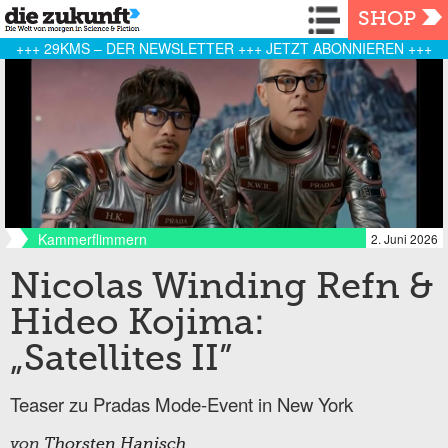
Navigation
SHOP
+++ 29KMS – DER NEWSLETTER +++ JETZT ABONNIEREN +++
Kammerflimmern
2. Juni 2026
Nicolas Winding Refn &
Hideo Kojima:
„Satellites II”
Teaser zu Pradas Mode-Event in New York
von
Thorsten Hanisch