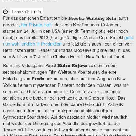
Lesezeit: 1 min.
Für das dänischen Enfant terrible
läuft’s
Nicolas Winding Refn
gerade:
„Her Private Hell“
, der erste Kinofilm nach 10 Jahren,
startet am 24. Juli in den USA (einen dt. Termin gibt’s leider noch
nicht), das bereits 2012 (!) angekündigte „Maniac Cop“-Projekt
geht
nun wohl endlich in Produktion
und jetzt gibt’s auch noch einen von
Refn inszenierten Teaser für Pradas Modeevent „Satellites II“, das
vom 3. bis zum 7. Juni im Chelsea Hotel in New York stattfindet.
Refn und Videogame-Papst
spielen in dem
Hideo Kojima
sechseinhalbminütigen Film Weltraum-Abenteurer, die eine
Einladung von
bekommen, aber auf dem Weg nach New
Prada
York auf einem mysteriösen Planeten notlanden müssen, was mit
so mancher Gefahr verbunden ist. Doch trotz aller Umstände
schaffen es die beiden noch rechtzeitig zum Chelsea Hotel. Das
Ganze kommt in farbenfroher 60er-Jahre Retro-Sci-Fi-Ästhetik
daher und erfreut mit einem entsprechend oldschooligen
Synthesizer-Soundtrack. Auf den asozialen Medien wird natürlich
mal wieder der Untergang des Abendlandes gewittert, da der
Teaser mit Hilfe von AI erstellt wurde, aber da sollte man echt mal
die Kirche im Dorf lassen. Es ist letztendlich nur ein Werbefilmchen,