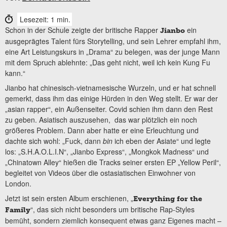
Lesezeit: 1 min.
Schon in der Schule zeigte der britische Rapper
ein
Jianbo
ausgeprägtes Talent fürs Storytelling, und sein Lehrer empfahl ihm,
eine Art Leistungskurs in „Drama“ zu belegen, was der junge Mann
mit dem Spruch ablehnte: „Das geht nicht, weil ich kein Kung Fu
kann.“
Jianbo hat chinesisch-vietnamesische Wurzeln, und er hat schnell
gemerkt, dass ihm das einige Hürden in den Weg stellt. Er war der
„asian rapper“, ein Außenseiter. Covid schien ihm dann den Rest
zu geben. Asiatisch auszusehen, das war plötzlich ein noch
größeres Problem. Dann aber hatte er eine Erleuchtung und
dachte sich wohl: „Fuck, dann
bin
ich eben der Asiate“ und legte
los: „S.H.A.O.L.I.N“, „Jianbo Express“, „Mongkok Madness“ und
„Chinatown Alley“ hießen die Tracks seiner ersten EP „Yellow Peril“,
begleitet von Videos über die ostasiatischen Einwohner von
London.
Jetzt ist sein ersten Album erschienen, „
Everything for the
“, das sich nicht besonders um britische Rap-Styles
Family
bemüht, sondern ziemlich konsequent etwas ganz Eigenes macht –