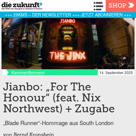
Navigation
SHOP
+++ 29KMS – DER NEWSLETTER +++ JETZT ABONNIEREN +++
Kammerflimmern
14. September 2025
Jianbo: „For The
Honour“ (feat. Nix
Northwest) + Zugabe
„Blade Runner“-Hommage aus South London
von
Bernd Kronsbein