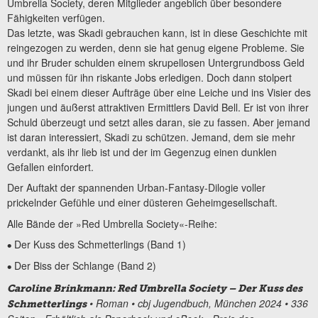
Umbrella Society, deren Mitglieder angeblich über besondere
Fähigkeiten verfügen.
Das letzte, was Skadi gebrauchen kann, ist in diese Geschichte mit
reingezogen zu werden, denn sie hat genug eigene Probleme. Sie
und ihr Bruder schulden einem skrupellosen Untergrundboss Geld
und müssen für ihn riskante Jobs erledigen. Doch dann stolpert
Skadi bei einem dieser Aufträge über eine Leiche und ins Visier des
jungen und äußerst attraktiven Ermittlers David Bell. Er ist von ihrer
Schuld überzeugt und setzt alles daran, sie zu fassen. Aber jemand
ist daran interessiert, Skadi zu schützen. Jemand, dem sie mehr
verdankt, als ihr lieb ist und der im Gegenzug einen dunklen
Gefallen einfordert.
Der Auftakt der spannenden Urban-Fantasy-Dilogie voller
prickelnder Gefühle und einer düsteren Geheimgesellschaft.
Alle Bände der »Red Umbrella Society«-Reihe:
Der Kuss des Schmetterlings (Band 1)
•
Der Biss der Schlange (Band 2)
•
Caroline Brinkmann: Red Umbrella Society – Der Kuss des
• Roman • cbj Jugendbuch, München 2024 • 336
Schmetterlings