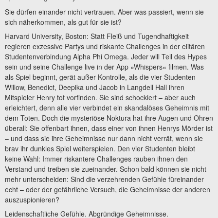
Sie dürfen einander nicht vertrauen. Aber was passiert, wenn sie
sich näherkommen, als gut für sie ist?
Harvard University, Boston: Statt Fleiß und Tugendhaftigkeit
regieren exzessive Partys und riskante Challenges in der elitären
Studentenverbindung Alpha Phi Omega. Jeder will Teil des Hypes
sein und seine Challenge live in der App »Whispers« filmen. Was
als Spiel beginnt, gerät außer Kontrolle, als die vier Studenten
Willow, Benedict, Deepika und Jacob in Langdell Hall ihren
Mitspieler Henry tot vorfinden. Sie sind schockiert – aber auch
erleichtert, denn alle vier verbindet ein skandalöses Geheimnis mit
dem Toten. Doch die mysteriöse Noktura hat ihre Augen und Ohren
überall: Sie offenbart ihnen, dass einer von ihnen Henrys Mörder ist
– und dass sie ihre Geheimnisse nur dann nicht verrät, wenn sie
brav ihr dunkles Spiel weiterspielen. Den vier Studenten bleibt
keine Wahl: Immer riskantere Challenges rauben ihnen den
Verstand und treiben sie zueinander. Schon bald können sie nicht
mehr unterscheiden: Sind die verzehrenden Gefühle füreinander
echt – oder der gefährliche Versuch, die Geheimnisse der anderen
auszuspionieren?
Leidenschaftliche Gefühle. Abgründige Geheimnisse.