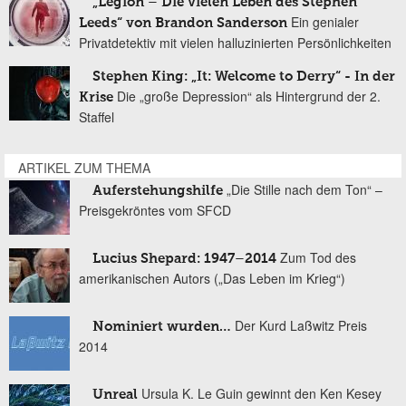
„Legion – Die vielen Leben des Stephen
Ein genialer
Leeds“ von Brandon Sanderson
Privatdetektiv mit vielen halluzinierten Persönlichkeiten
Stephen King: „It: Welcome to Derry“ - In der
Die „große Depression“ als Hintergrund der 2.
Krise
Staffel
ARTIKEL ZUM THEMA
„Die Stille nach dem Ton“ –
Auferstehungshilfe
Preisgekröntes vom SFCD
Zum Tod des
Lucius Shepard: 1947–2014
amerikanischen Autors („Das Leben im Krieg“)
Der Kurd Laßwitz Preis
Nominiert wurden…
2014
Ursula K. Le Guin gewinnt den Ken Kesey
Unreal