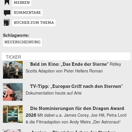
MERKEN
KOMMENTARE
BÜCHER ZUM THEMA
Schlagworte:
NEUERSCHEINUNG
TICKER
Ridley
Bald im Kino: „Das Ende der Sterne“
Scotts Adaption von Peter Hellers Roman
TV-Tipp: „Europas Griff nach den Sternen“
Dokumentation heute auf Arte
Die Nominierungen für den Dragon Award
Mit dabei u.a. James Corey, Joe Hill, Petra Lord
2026
& die Filmadaption von Andy Weirs „Der Astronaut“