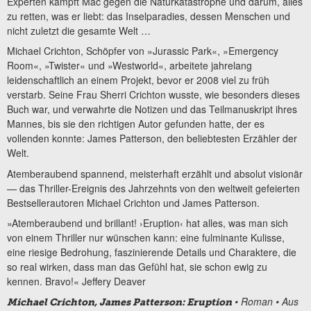
Experten kämpft Mac gegen die Naturkatastrophe und darum, alles
zu retten, was er liebt: das Inselparadies, dessen Menschen und
nicht zuletzt die gesamte Welt …
Michael Crichton, Schöpfer von »Jurassic Park«, »Emergency
Room«, »Twister« und »Westworld«, arbeitete jahrelang
leidenschaftlich an einem Projekt, bevor er 2008 viel zu früh
verstarb. Seine Frau Sherri Crichton wusste, wie besonders dieses
Buch war, und verwahrte die Notizen und das Teilmanuskript ihres
Mannes, bis sie den richtigen Autor gefunden hatte, der es
vollenden konnte: James Patterson, den beliebtesten Erzähler der
Welt.
Atemberaubend spannend, meisterhaft erzählt und absolut visionär
— das Thriller-Ereignis des Jahrzehnts von den weltweit gefeierten
Bestsellerautoren Michael Crichton und James Patterson.
»Atemberaubend und brillant! ›Eruption‹ hat alles, was man sich
von einem Thriller nur wünschen kann: eine fulminante Kulisse,
eine riesige Bedrohung, faszinierende Details und Charaktere, die
so real wirken, dass man das Gefühl hat, sie schon ewig zu
kennen. Bravo!« Jeffery Deaver
• Roman • Aus
Michael Crichton, James Patterson: Eruption