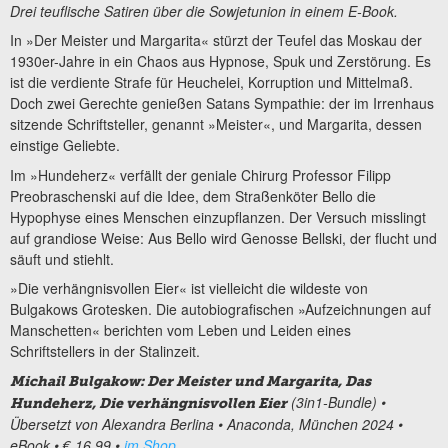
Drei teuflische Satiren über die Sowjetunion in einem E-Book.
In »Der Meister und Margarita« stürzt der Teufel das Moskau der
1930er-Jahre in ein Chaos aus Hypnose, Spuk und Zerstörung. Es
ist die verdiente Strafe für Heuchelei, Korruption und Mittelmaß.
Doch zwei Gerechte genießen Satans Sympathie: der im Irrenhaus
sitzende Schriftsteller, genannt »Meister«, und Margarita, dessen
einstige Geliebte.
Im »Hundeherz« verfällt der geniale Chirurg Professor Filipp
Preobraschenski auf die Idee, dem Straßenköter Bello die
Hypophyse eines Menschen einzupflanzen. Der Versuch misslingt
auf grandiose Weise: Aus Bello wird Genosse Bellski, der flucht und
säuft und stiehlt.
»Die verhängnisvollen Eier« ist vielleicht die wildeste von
Bulgakows Grotesken. Die autobiografischen »Aufzeichnungen auf
Manschetten« berichten vom Leben und Leiden eines
Schriftstellers in der Stalinzeit.
Michail Bulgakow: Der Meister und Margarita, Das
(3in1-Bundle) •
Hundeherz, Die verhängnisvollen Eier
Übersetzt von Alexandra Berlina • Anaconda, München 2024 •
eBook • € 16,99 •
im Shop