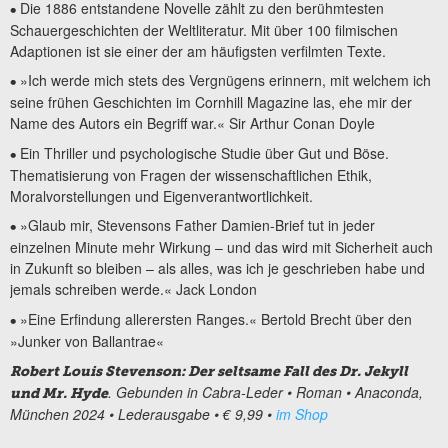
Die 1886 entstandene Novelle zählt zu den berühmtesten
•
Schauergeschichten der Weltliteratur. Mit über 100 filmischen
Adaptionen ist sie einer der am häufigsten verfilmten Texte.
»Ich werde mich stets des Vergnügens erinnern, mit welchem ich
•
seine frühen Geschichten im Cornhill Magazine las, ehe mir der
Name des Autors ein Begriff war.« Sir Arthur Conan Doyle
Ein Thriller und psychologische Studie über Gut und Böse.
•
Thematisierung von Fragen der wissenschaftlichen Ethik,
Moralvorstellungen und Eigenverantwortlichkeit.
»Glaub mir, Stevensons Father Damien-Brief tut in jeder
•
einzelnen Minute mehr Wirkung – und das wird mit Sicherheit auch
in Zukunft so bleiben – als alles, was ich je geschrieben habe und
jemals schreiben werde.« Jack London
»Eine Erfindung allerersten Ranges.« Bertold Brecht über den
•
»Junker von Ballantrae«
Robert Louis Stevenson: Der seltsame Fall des Dr. Jekyll
. Gebunden in Cabra-Leder • Roman • Anaconda,
und Mr. Hyde
München 2024 • Lederausgabe • € 9,99 •
im Shop