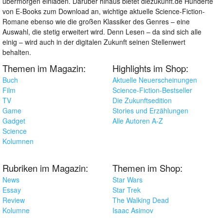
übermorgen einladen. Darüber hinaus bietet diezukunft.de Hunderte
von E-Books zum Download an, wichtige aktuelle Science-Fiction-
Romane ebenso wie die großen Klassiker des Genres – eine
Auswahl, die stetig erweitert wird. Denn Lesen – da sind sich alle
einig – wird auch in der digitalen Zukunft seinen Stellenwert
behalten.
Themen im Magazin:
Highlights im Shop:
Buch
Aktuelle Neuerscheinungen
Film
Science-Fiction-Bestseller
TV
Die Zukunftsedition
Game
Stories und Erzählungen
Gadget
Alle Autoren A-Z
Science
Kolumnen
Rubriken im Magazin:
Themen im Shop:
News
Star Wars
Essay
Star Trek
Review
The Walking Dead
Kolumne
Isaac Asimov