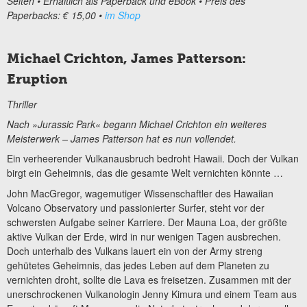
Seiten • Erhältlich als Paperback und eBook • Preis des
Paperbacks: € 15,00 •
im Shop
Michael Crichton, James Patterson:
Eruption
Thriller
Nach »Jurassic Park« begann Michael Crichton ein weiteres
Meisterwerk – James Patterson hat es nun vollendet.
Ein verheerender Vulkanausbruch bedroht Hawaii. Doch der Vulkan
birgt ein Geheimnis, das die gesamte Welt vernichten könnte …
John MacGregor, wagemutiger Wissenschaftler des Hawaiian
Volcano Observatory und passionierter Surfer, steht vor der
schwersten Aufgabe seiner Karriere. Der Mauna Loa, der größte
aktive Vulkan der Erde, wird in nur wenigen Tagen ausbrechen.
Doch unterhalb des Vulkans lauert ein von der Army streng
gehütetes Geheimnis, das jedes Leben auf dem Planeten zu
vernichten droht, sollte die Lava es freisetzen. Zusammen mit der
unerschrockenen Vulkanologin Jenny Kimura und einem Team aus