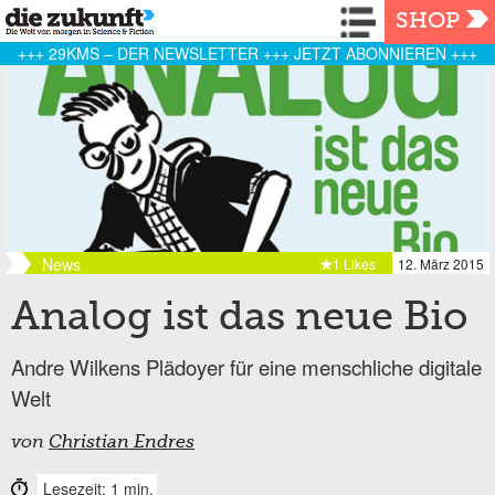
Navigation
SHOP
+++ 29KMS – DER NEWSLETTER +++ JETZT ABONNIEREN +++
News
1 Likes
12. März 2015
Analog ist das neue Bio
Andre Wilkens Plädoyer für eine menschliche digitale
Welt
von
Christian Endres
Lesezeit: 1 min.