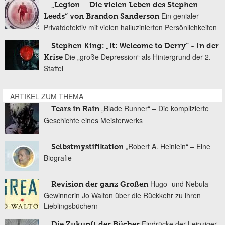
„Legion – Die vielen Leben des Stephen
Ein genialer
Leeds“ von Brandon Sanderson
Privatdetektiv mit vielen halluzinierten Persönlichkeiten
Stephen King: „It: Welcome to Derry“ - In der
Die „große Depression“ als Hintergrund der 2.
Krise
Staffel
ARTIKEL ZUM THEMA
„Blade Runner“ – Die komplizierte
Tears in Rain
Geschichte eines Meisterwerks
„Robert A. Heinlein“ – Eine
Selbstmystifikation
Biografie
Hugo- und Nebula-
Revision der ganz Großen
Gewinnerin Jo Walton über die Rückkehr zu ihren
Lieblingsbüchern
Eindrücke der Leipziger
Die Zukunft der Bücher