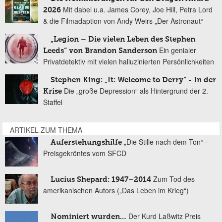
Mit dabei u.a. James Corey, Joe Hill, Petra Lord
2026
& die Filmadaption von Andy Weirs „Der Astronaut“
„Legion – Die vielen Leben des Stephen
Ein genialer
Leeds“ von Brandon Sanderson
Privatdetektiv mit vielen halluzinierten Persönlichkeiten
Stephen King: „It: Welcome to Derry“ - In der
Die „große Depression“ als Hintergrund der 2.
Krise
Staffel
ARTIKEL ZUM THEMA
„Die Stille nach dem Ton“ –
Auferstehungshilfe
Preisgekröntes vom SFCD
Zum Tod des
Lucius Shepard: 1947–2014
amerikanischen Autors („Das Leben im Krieg“)
Der Kurd Laßwitz Preis
Nominiert wurden…