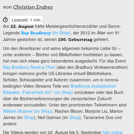
von
Christian Endres
Lesezeit: 1 min.
Am
hätte Meistergeschichtenerzähler und Genre-
22. August
Legende
(im Shop)
, der 2012 im Alter von 91
Ray Bradbury
Jahren gestorben ist, seinen
gefeiert.
100. Geburtstag
Um den Amerikaner und seine allgemein bekannte Liebe für –
unter anderem – Bücher und Bibliotheken hochleben zu lassen,
hat man sich etwas ganz besonderes ausgedacht. Für das Event
Ray Bradbury Read-a-Thon
(also den
Bradbury Vorlesemarathon
)
bringen mehrere große US-Libraries virtuell Bibliothekare,
Schüler, Schauspieler und Autoren zusammen, um in corona-
bedingten Video-Streams Teile von
Bradburys dystopischen
Klassiker „Fahrenheit 451“ (im Shop)
vorzulesen oder das Buch
über die Bücherverbrennungen der zensorischen Zukunft
anderswie vorzustellen. Unter den prominenten Teilnehmern sind
William Shatner (im Shop)
, Rachen Bloom, Marjorie Liu, Marlon
James (im
Shop
), Neil Gaiman (im
Shop
), Tananarive Due und
andere.
Die Videos werden von 22. August bis 5. September
hier online