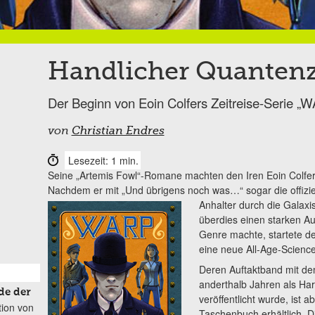
Handlicher Quanten
Der Beginn von Eoin Colfers Zeitreise-Serie „
von
Christian Endres
Lesezeit: 1 min.
Seine „Artemis Fowl“-Romane machten den Iren Eoin Colfer 
Nachdem er mit „Und übrigens noch was…“ sogar die offizi
Anhalter durch die Galaxi
überdies einen starken Au
Genre machte, startete d
eine neue All-Age-Science
Deren Auftaktband mit de
anderthalb Jahren als Ha
de der
veröffentlicht wurde, ist a
tion von
Taschenbuch erhältlich. 