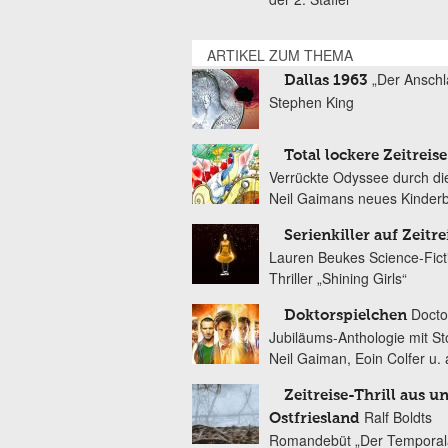
ARTIKEL ZUM THEMA
„Der Anschl
Dallas 1963
Stephen King
Total lockere Zeitreise
Verrückte Odyssee durch die
Neil Gaimans neues Kinder
Serienkiller auf Zeitre
Lauren Beukes Science-Fict
Thriller „Shining Girls“
Docto
Doktorspielchen
Jubiläums-Anthologie mit St
Neil Gaiman, Eoin Colfer u. 
Zeitreise-Thrill aus u
Ralf Boldts
Ostfriesland
Romandebüt „Der Temporal