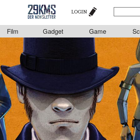
LOGIN
Film
Gadget
Game
Sc