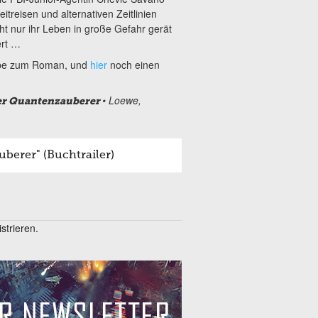
eitreisen und alternativen Zeitlinien
cht nur ihr Leben in große Gefahr gerät
ert …
obe zum Roman, und
hier
noch einen
• Loewe,
Der Quantenzauberer
berer" (Buchtrailer)
trieren.