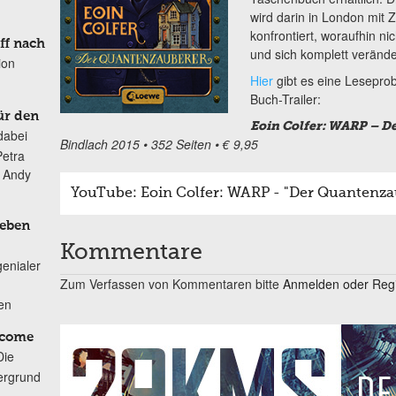
wird darin in London mit Z
konfrontiert, woraufhin ni
ff nach
und sich komplett veränd
ion
Hier
gibt es eine Lesepr
Buch-Trailer:
ür den
Eoin Colfer: WARP – 
dabei
Bindlach 2015 • 352 Seiten • € 9,95
Petra
n Andy
YouTube: Eoin Colfer: WARP - "Der Quantenzau
Leben
Kommentare
genialer
Zum Verfassen von Kommentaren bitte
Anmelden oder Regis
ten
lcome
Die
ergrund