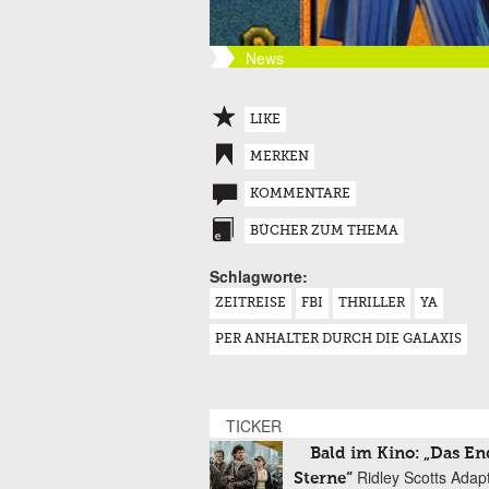
News
LIKE
MERKEN
KOMMENTARE
BÜCHER ZUM THEMA
Schlagworte:
ZEITREISE
FBI
THRILLER
YA
PER ANHALTER DURCH DIE GALAXIS
TICKER
Bald im Kino: „Das En
Ridley Scotts Adap
Sterne“