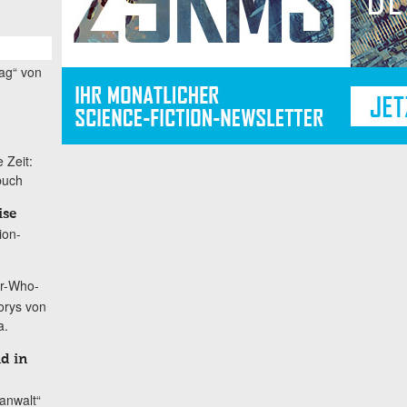
ag“ von
 Zeit:
buch
ise
ion-
r-Who-
orys von
a.
nd in
anwalt“