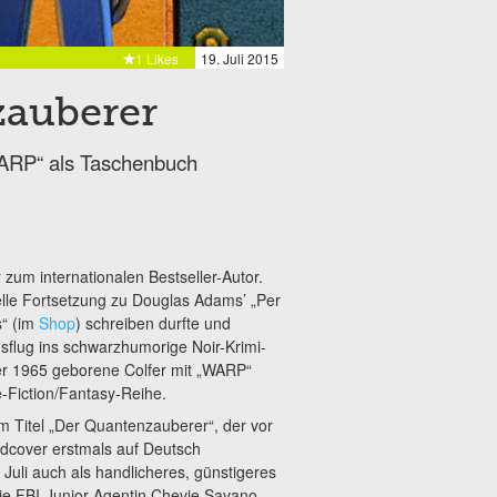
1 Likes
19. Juli 2015
zauberer
WARP“ als Taschenbuch
zum internationalen Bestseller-Autor.
elle Fortsetzung zu Douglas Adams’
„Per
s“ (im
Shop
) schreiben durfte und
sflug ins schwarzhumorige Noir-Krimi-
er 1965 geborene Colfer mit „WARP“
-Fiction/Fantasy-Reihe.
m Titel „Der Quantenzauberer“, der vor
rdcover erstmals auf Deutsch
b Juli auch als handlicheres, günstigeres
Die FBI-Junior-Agentin Chevie Savano