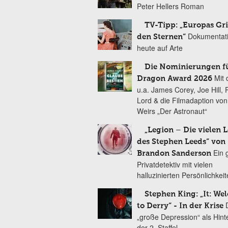
Peter Hellers Roman
TV-Tipp: „Europas Gri
Dokumentat
den Sternen“
heute auf Arte
Die Nominierungen f
Mit 
Dragon Award 2026
u.a. James Corey, Joe Hill, 
Lord & die Filmadaption vo
Weirs „Der Astronaut“
„Legion – Die vielen 
des Stephen Leeds“ von
Ein 
Brandon Sanderson
Privatdetektiv mit vielen
halluzinierten Persönlichkei
Stephen King: „It: We
to Derry“ - In der Krise
„große Depression“ als Hint
der 2. Staffel