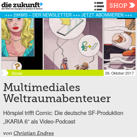
Navigation
SHOP
+++ 29KMS – DER NEWSLETTER +++ JETZT ABONNIEREN +++
News
26. Oktober 2017
Multimediales
Weltraumabenteuer
Hörspiel trifft Comic: Die deutsche SF-Produktion
„IKARIA 6“ als Video-Podcast
von
Christian Endres