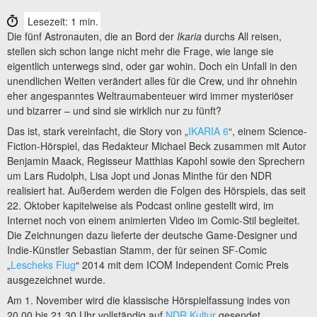
Lesezeit: 1 min.
Die fünf Astronauten, die an Bord der
Ikaria
durchs All reisen,
stellen sich schon lange nicht mehr die Frage, wie lange sie
eigentlich unterwegs sind, oder gar wohin. Doch ein Unfall in den
unendlichen Weiten verändert alles für die Crew, und ihr ohnehin
eher angespanntes Weltraumabenteuer wird immer mysteriöser
und bizarrer – und sind sie wirklich nur zu fünft?
Das ist, stark vereinfacht, die Story von „
IKARIA 6
“, einem Science-
Fiction-Hörspiel, das Redakteur Michael Beck zusammen mit Autor
Benjamin Maack, Regisseur Matthias Kapohl sowie den Sprechern
um Lars Rudolph, Lisa Jopt und Jonas Minthe für den NDR
realisiert hat. Außerdem werden die Folgen des Hörspiels, das seit
22. Oktober kapitelweise als Podcast online gestellt wird, im
Internet noch von einem animierten Video im Comic-Stil begleitet.
Die Zeichnungen dazu lieferte der deutsche Game-Designer und
Indie-Künstler Sebastian Stamm, der für seinen SF-Comic
„
Lescheks Flug
“ 2014 mit dem ICOM Independent Comic Preis
ausgezeichnet wurde.
Am 1. November wird die klassische Hörspielfassung indes von
20.00 bis 21.30 Uhr vollständig auf
NDR Kultur
gesendet.