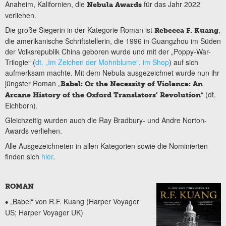
Anaheim, Kalifornien, die
für das Jahr 2022
Nebula Awards
verliehen.
Die große Siegerin in der Kategorie Roman ist
,
Rebecca F. Kuang
die amerikanische Schriftstellerin, die 1996 in Guangzhou im Süden
der Volksrepublik China geboren wurde und mit der „Poppy-War-
Trilogie“ (
dt. „Im Zeichen der Mohnblume“, im Shop
) auf sich
aufmerksam machte. Mit dem Nebula ausgezeichnet wurde nun ihr
jüngster Roman „
Babel: Or the Necessity of Violence: An
“ (dt.
Arcane History of the Oxford Translators‘ Revolution
Eichborn).
Gleichzeitig wurden auch die Ray Bradbury- und Andre Norton-
Awards verliehen.
Alle Ausgezeichneten in allen Kategorien sowie die Nominierten
finden sich
hier
.
ROMAN
„Babel“ von R.F. Kuang (Harper Voyager
•
US; Harper Voyager UK)