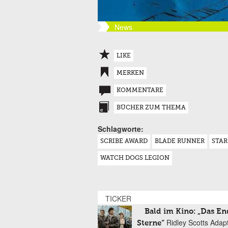
News
LIKE
MERKEN
KOMMENTARE
BÜCHER ZUM THEMA
Schlagworte:
SCRIBE AWARD
BLADE RUNNER
STAR
WATCH DOGS LEGION
TICKER
Bald im Kino: „Das En
Ridley Scotts Adap
Sterne“