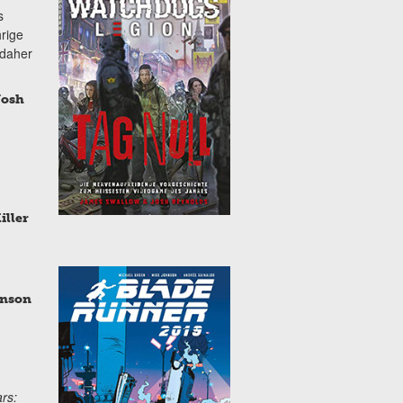
s
hrige
 daher
osh
iller
nson
ars: