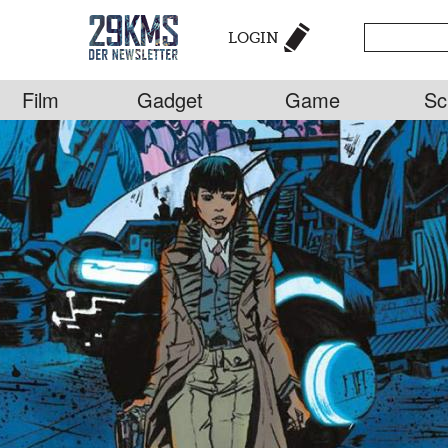
LOGIN
Film
Gadget
Game
Sc