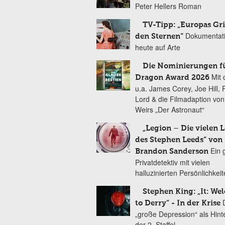
Peter Hellers Roman
TV-Tipp: „Europas Gri
Dokumentat
den Sternen“
heute auf Arte
Die Nominierungen f
Mit 
Dragon Award 2026
u.a. James Corey, Joe Hill, 
Lord & die Filmadaption vo
Weirs „Der Astronaut“
„Legion – Die vielen 
des Stephen Leeds“ von
Ein 
Brandon Sanderson
Privatdetektiv mit vielen
halluzinierten Persönlichkei
Stephen King: „It: We
to Derry“ - In der Krise
„große Depression“ als Hint
der 2. Staffel