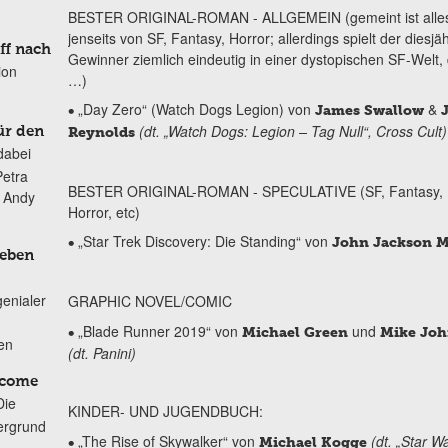
BESTER ORIGINAL-ROMAN - ALLGEMEIN (gemeint ist alle
jenseits von SF, Fantasy, Horror; allerdings spielt der diesjä
ff nach
Gewinner ziemlich eindeutig in einer dystopischen SF-Welt,
ion
…)
„Day Zero“ (Watch Dogs Legion) von
&
•
James Swallow
J
(dt. „Watch Dogs: Legion – Tag Null“, Cross Cult)
ür den
Reynolds
dabei
Petra
BESTER ORIGINAL-ROMAN - SPECULATIVE (SF, Fantasy,
n Andy
Horror, etc)
„Star Trek Discovery: Die Standing“ von
•
John Jackson M
Leben
genialer
GRAPHIC NOVEL/COMIC
„Blade Runner 2019“ von
und
•
Michael Green
Mike Joh
ten
(dt. Panini)
lcome
Die
KINDER- UND JUGENDBUCH:
ergrund
„The Rise of Skywalker“ von
(dt. „Star W
•
Michael Kogge