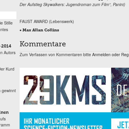
Der Aufstieg Skywalkers: Jugendroman zum Film“, Panini)
FAUST AWARD (Lebenswerk)
ie Stille
öntes
• Max Allan Collins
Kommentare
–2014
n Autors
Zum Verfassen von Kommentaren bitte
Anmelden oder Regis
Der Kurd
n gewinnt
inen
aufs
gramm