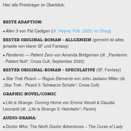
Hier alle Preisträger im Überblick:
BESTE ADAPTION:
Alien 3
von Pat Cadigan (
dt. Heyne; Feb. 2023; im Shop
)
•
(gemeint ist alles
BESTER ORIGINAL-ROMAN - ALLGEMEIN
jenseits von klarer SF und Fantasy)
Pandemic — Patient Zero
von Amanda Bridgeman (dt. „Pandemic
•
- Patient Null“; Cross Cult, September 2022)
(SF, Fantasy)
BESTER ORIGINAL-ROMAN - SPECULATIVE
Star Trek Picard — Rogue Elements
von John Jackson Miller (dt.
•
„Star Trek - Picard 3: Schwarze Schafe“; Cross Cult)
GRAPHIC NOVEL/COMIC
Life is Strange: Coming Home
von Emma Vieceli & Claudia
•
Leonardi (dt. „Life is Strange 5: Heimkehr“; Panini)
AUDIO-DRAMA:
Doctor Who: The Ninth Doctor Adventures – The Curse of Lady
•