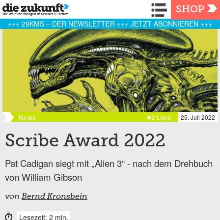
Navigation
SHOP
+++ 29KMS – DER NEWSLETTER +++ JETZT ABONNIEREN +++
News
2 Likes
25. Juli 2022
Scribe Award 2022
Pat Cadigan siegt mit „Alien 3“ - nach dem Drehbuch
von William Gibson
von
Bernd Kronsbein
Lesezeit: 2 min.