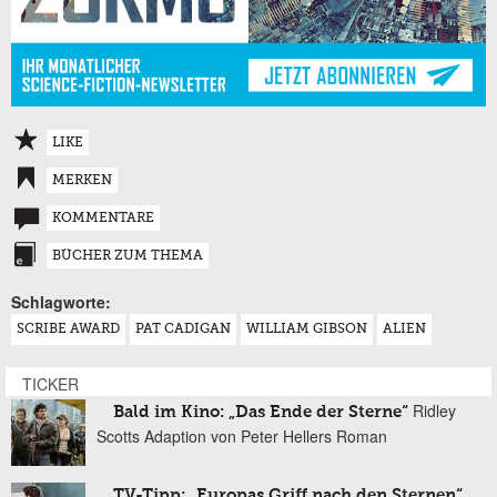
LIKE
MERKEN
KOMMENTARE
BÜCHER ZUM THEMA
Schlagworte:
SCRIBE AWARD
PAT CADIGAN
WILLIAM GIBSON
ALIEN
TICKER
Ridley
Bald im Kino: „Das Ende der Sterne“
Scotts Adaption von Peter Hellers Roman
TV-Tipp: „Europas Griff nach den Sternen“