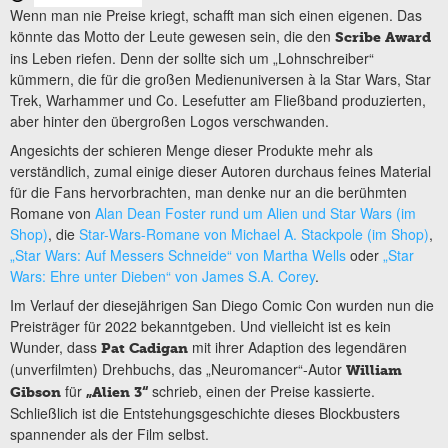
Wenn man nie Preise kriegt, schafft man sich einen eigenen. Das
könnte das Motto der Leute gewesen sein, die den
Scribe Award
ins Leben riefen. Denn der sollte sich um „Lohnschreiber“
kümmern, die für die großen Medienuniversen à la Star Wars, Star
Trek, Warhammer und Co. Lesefutter am Fließband produzierten,
aber hinter den übergroßen Logos verschwanden.
Angesichts der schieren Menge dieser Produkte mehr als
verständlich, zumal einige dieser Autoren durchaus feines Material
für die Fans hervorbrachten, man denke nur an die berühmten
Romane von
Alan Dean Foster rund um Alien und Star Wars (im
Shop)
, die
Star-Wars-Romane von Michael A. Stackpole (im Shop)
,
„Star Wars: Auf Messers Schneide“ von Martha Wells
oder
„Star
Wars: Ehre unter Dieben“ von James S.A. Corey
.
Im Verlauf der diesejährigen San Diego Comic Con wurden nun die
Preisträger für 2022 bekanntgeben. Und vielleicht ist es kein
Wunder, dass
mit ihrer Adaption des legendären
Pat Cadigan
(unverfilmten) Drehbuchs, das „Neuromancer“-Autor
William
für
schrieb, einen der Preise kassierte.
Gibson
„Alien 3“
Schließlich ist die Entstehungsgeschichte dieses Blockbusters
spannender als der Film selbst.