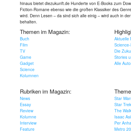
hinaus bietet diezukunft.de Hunderte von E-Books zum Down
Fiction-Romane ebenso wie die großen Klassiker des Genres 
wird. Denn Lesen – da sind sich alle einig – wird auch in der
behalten.
Themen im Magazin:
Highli
Buch
Aktuelle
Film
Science-F
TV
Die Zuku
Game
Stories 
Gadget
Alle Aut
Science
Kolumnen
Rubriken im Magazin:
Theme
News
Star War
Essay
Star Tre
Review
The Wal
Kolumne
Isaac As
Interview
Per Anha
Feature
Metro 2