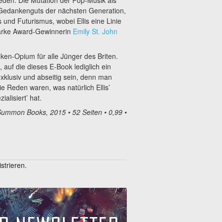
s Gedankenguts der nächsten Generation,
und Futurismus, wobei Ellis eine Linie
larke Award-Gewinnerin
Emily St. John
ken-Opium für alle Jünger des Briten.
uf die dieses E-Book lediglich ein
xklusiv und abseitig sein, denn man
ie Reden waren, was natürlich Ellis’
alisiert’ hat.
ummon Books, 2015 • 52 Seiten • 0,99 •
trieren.