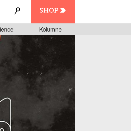
SHOP
ience
Kolumne