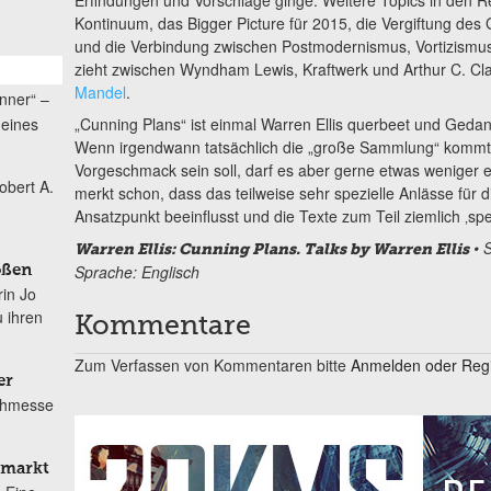
Kontinuum, das Bigger Picture für 2015, die Vergiftung de
und die Verbindung zwischen Postmodernismus, Vortizismus 
zieht zwischen Wyndham Lewis, Kraftwerk und Arthur C. C
Mandel
.
nner“ –
„Cunning Plans“ ist einmal Warren Ellis querbeet und Gedan
 eines
Wenn irgendwann tatsächlich die „große Sammlung“ kommt, a
Vorgeschmack sein soll, darf es aber gerne etwas weniger e
obert A.
merkt schon, dass das teilweise sehr spezielle Anlässe für d
Ansatzpunkt beeinflusst und die Texte zum Teil ziemlich ‚spezi
• S
Warren Ellis: Cunning Plans. Talks by Warren Ellis
Sprache: Englisch
oßen
in Jo
 ihren
Kommentare
Zum Verfassen von Kommentaren bitte
Anmelden oder Regis
er
uchmesse
omarkt