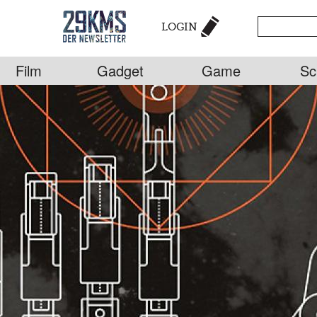
LOGIN
Film
Gadget
Game
Sc