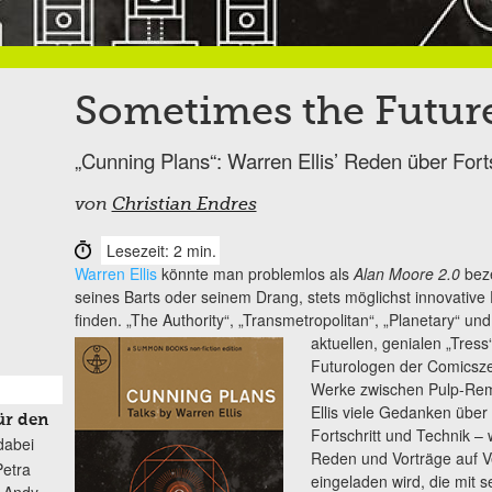
Sometimes the Future 
„Cunning Plans“: Warren Ellis’ Reden über Forts
von
Christian Endres
Lesezeit: 2 min.
Warren Ellis
könnte man problemlos als
Alan Moore 2.0
beze
seines Barts oder seinem Drang, stets möglichst innovativ
finden. „The Authority“, „Transmetropolitan“, „Planetary“ u
aktuellen, genialen „Tress“
Futurologen der Comicsze
Werke zwischen Pulp-Rem
Ellis viele Gedanken übe
ür den
Fortschritt und Technik –
dabei
Reden und Vorträge auf V
Petra
eingeladen wird, die mit 