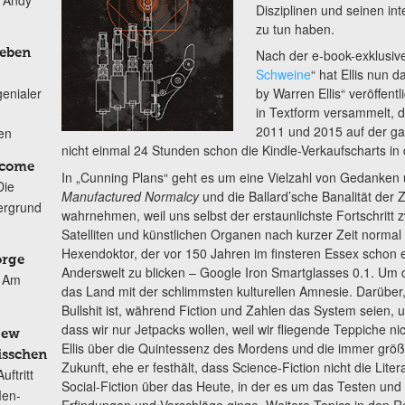
n Andy
Disziplinen und seinen i
zu tun haben.
Leben
Nach der e-book-exklusiv
Schweine
“ hat Ellis nun 
genialer
by Warren Ellis“ veröffent
in Textform versammelt, d
2011 und 2015 auf der ga
ten
nicht einmal 24 Stunden schon die Kindle-Verkaufscharts in
lcome
In „Cunning Plans“ geht es um eine Vielzahl von Gedank
Die
Manufactured Normalcy
und die Ballard’sche Banalität der Z
ergrund
wahrnehmen, weil uns selbst der erstaunlichste Fortschrit
Satelliten und künstlichen Organen nach kurzer Zeit normal
Hexendoktor, der vor 150 Jahren im finsteren Essex schon ei
orge
Anderswelt zu blicken – Google Iron Smartglasses 0.1. Um 
Am
das Land mit der schlimmsten kulturellen Amnesie. Darüber
Bullshit ist, während Fiction und Zahlen das System seien,
dass wir nur Jetpacks wollen, weil wir fliegende Teppiche n
New
Ellis über die Quintessenz des Mordens und die immer grö
isschen
Zukunft, ehe er festhält, dass Science-Fiction nicht die Lite
ftritt
Social-Fiction über das Heute, in der es um das Testen und
Men-
Erfindungen und Vorschläge ginge. Weitere Topics in den R