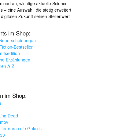
load an, wichtige aktuelle Science-
– eine Auswahl, die stetig erweitert
 digitalen Zukunft seinen Stellenwert
ghts im Shop:
 Neuerscheinungen
iction-Bestseller
nftsedition
und Erzählungen
oren A-Z
n im Shop:
s
k
king Dead
imov
lter durch die Galaxis
033