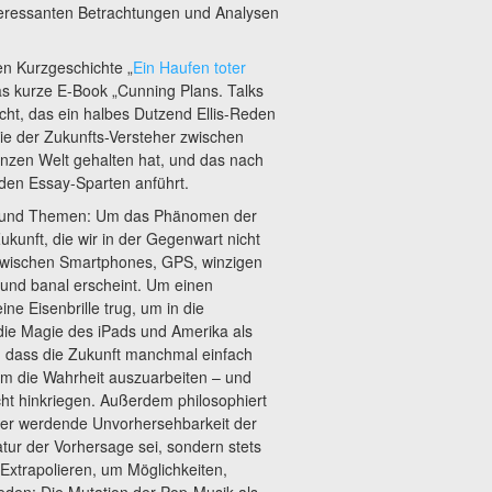
nteressanten Betrachtungen und Analysen
en Kurzgeschichte „
Ein Haufen toter
das kurze E-Book „Cunning Plans. Talks
licht, das ein halbes Dutzend Ellis-Reden
ie der Zukunfts-Versteher zwischen
nzen Welt gehalten hat, und das nach
 den Essay-Sparten anführt.
en und Themen: Um das Phänomen der
ukunft, die wir in der Gegenwart nicht
t zwischen Smartphones, GPS, winzigen
 und banal erscheint. Um einen
ne Eisenbrille trug, um in die
die Magie des iPads und Amerika als
, dass die Zukunft manchmal einfach
 um die Wahrheit auszuarbeiten – und
icht hinkriegen. Außerdem philosophiert
ßer werdende Unvorhersehbarkeit der
ratur der Vorhersage sei, sondern stets
 Extrapolieren, um Möglichkeiten,
eden: Die Mutation der Pop-Musik als