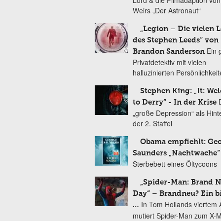
Lord & die Filmadaption vo
Weirs „Der Astronaut“
„Legion – Die vielen 
des Stephen Leeds“ von
Ein 
Brandon Sanderson
Privatdetektiv mit vielen
halluzinierten Persönlichkei
Stephen King: „It: We
to Derry“ - In der Krise
„große Depression“ als Hint
der 2. Staffel
Obama empfiehlt: Ge
Saunders „Nachtwache“
Sterbebett eines Öltycoons
„Spider-Man: Brand 
Day“ – Brandneu? Ein b
In Tom Hollands viertem Au
…
mutiert Spider-Man zum X-