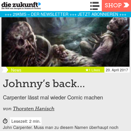
Navigation
SHOP
+++ 29KMS – DER NEWSLETTER +++ JETZT ABONNIEREN +++
News
1 Likes
20. April 2017
Johnny’s back…
Carpenter lässt mal wieder Comic machen
von
Thorsten Hanisch
Lesezeit: 2 min.
John Carpenter. Muss man zu diesem Namen überhaupt noch