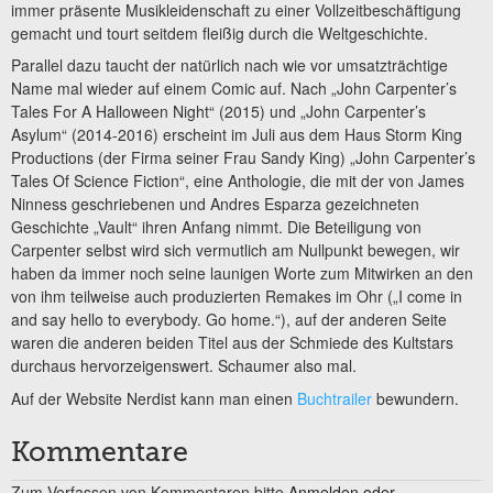
immer präsente Musikleidenschaft zu einer Vollzeitbeschäftigung
gemacht und tourt seitdem fleißig durch die Weltgeschichte.
Parallel dazu taucht der natürlich nach wie vor umsatzträchtige
Name mal wieder auf einem Comic auf. Nach „John Carpenter’s
Tales For A Halloween Night“ (2015) und „John Carpenter’s
Asylum“ (2014-2016) erscheint im Juli aus dem Haus Storm King
Productions (der Firma seiner Frau Sandy King) „John Carpenter’s
Tales Of Science Fiction“, eine Anthologie, die mit der von James
Ninness geschriebenen und Andres Esparza gezeichneten
Geschichte „Vault“ ihren Anfang nimmt. Die Beteiligung von
Carpenter selbst wird sich vermutlich am Nullpunkt bewegen, wir
haben da immer noch seine launigen Worte zum Mitwirken an den
von ihm teilweise auch produzierten Remakes im Ohr („I come in
and say hello to everybody. Go home.“), auf der anderen Seite
waren die anderen beiden Titel aus der Schmiede des Kultstars
durchaus hervorzeigenswert. Schaumer also mal.
Auf der Website Nerdist kann man einen
Buchtrailer
bewundern.
Kommentare
Zum Verfassen von Kommentaren bitte
Anmelden oder