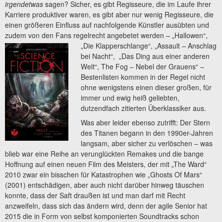
irgendetwas
sagen? Sicher, es gibt Regisseure, die im Laufe ihrer
Karriere produktiver waren, es gibt aber nur wenig Regisseure, die
einen größeren Einfluss auf nachfolgende Künstler ausübten und
zudem von den Fans regelrecht angebetet werden – „Hallowen“,
„Die Klapperschlange“, „Assault – Anschlag
bei Nacht“, „Das Ding aus einer anderen
Welt“, The Fog – Nebel der Grauens“ –
Bestenlisten kommen in der Regel nicht
ohne wenigstens einen dieser großen, für
immer und ewig heiß geliebten,
dutzendfach zitierten Überklassiker aus.
Was aber leider ebenso zutrifft: Der Stern
des Titanen begann in den 1990er-Jahren
langsam, aber sicher zu verlöschen – was
blieb war eine Reihe an verunglückten Remakes und die bange
Hoffnung auf einen neuen Film des Meisters, der mit „The Ward“
2010 zwar ein bisschen für Katastrophen wie „Ghosts Of Mars“
(2001) entschädigen, aber auch nicht darüber hinweg täuschen
konnte, dass der Saft draußen ist und man darf mit Recht
anzweifeln, dass sich das ändern wird, denn der agile Senior hat
2015 die in Form von selbst komponierten Soundtracks schon