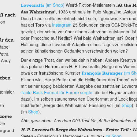
(im Shop)
Weird-Fiction-Meilenstein „
Lovecrafts
At the M
“, 1936 erstmals im Pulp Magazine „Astoundi
des Wahnsinns
ff nach
Doch bisher sollte es einfach nicht sein, irgendwas kam u
ion
hat del Toro via
Instagram
25 Sekunden eines CGI-Effekt-T
gezeigt, der schon vor über einem Jahrzehnt entstanden is
oder Pinocchio auf Netflix? Weil bald Weihachten ist? Ode
ür den
Hoffnung, diese Lovecraft-Adaption eines Tages zu realisiere
dabei
seinen künstlerischen Gedanken verschwinden wollen?
Petra
Der einzige Trost, den wir bis dahin haben: Andere Kreative
n Andy
des polaren Horrors aus H. P. Lovecrafts „Berge des Wahnsin
etwa der französische Künstler
(im Sh
François Baranger
Leben
Filmen wie „Harry Potter und die Heiligtümer des Todes“ ode
mit seiner üppig bebilderten Ausgabe des zentralen Lovecr
genialer
Table-Book-Format für Furore sorgte
, die bei Heyne erschie
dazu). Im selben staunenswerten Überformat und Look lieg
illustrierter „Berge des Wahnsinns“-Fassung vor (im
Shop
).
ten
(im
Shop
).
lcome
Abb. ganz oben: Aus dem CGI-Test für „At the Mountains o
Die
• W
ergrund
H. P. Lovecraft: Berge des Wahnsinns - Erster Teil
Seiten • Erhältlich als Hardcover • € 25,00 •
im Shop