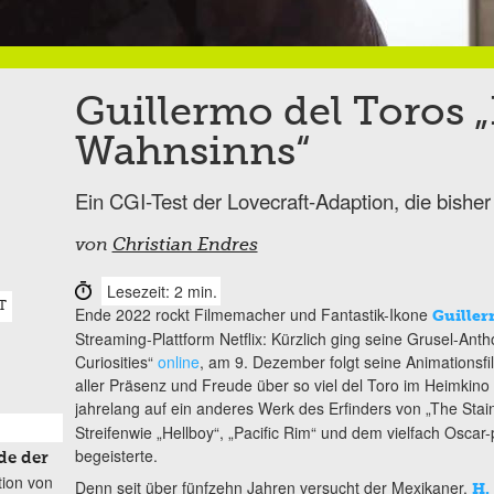
Guillermo del Toros 
Wahnsinns“
Ein CGI-Test der Lovecraft-Adaption, die bisher 
von
Christian Endres
Lesezeit: 2 min.
T
Ende 2022 rockt Filmemacher und Fantastik-Ikone
Guiller
Streaming-Plattform Netflix: Kürzlich ging seine Grusel-Anth
Curiosities“
online
, am 9. Dezember folgt seine Animationsfi
aller Präsenz und Freude über so viel del Toro im Heimkino w
jahrelang auf ein anderes Werk des Erfinders von „The
Stai
Streifenwie „Hellboy“, „Pacific Rim“ und dem vielfach Oscar
begeisterte.
de der
tion von
Denn seit über fünfzehn Jahren versucht der Mexikaner,
H. 