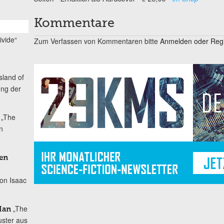
Kommentare
ivide“
Zum Verfassen von Kommentaren bitte
Anmelden oder Regis
Island of
ung der
„The
n
en
von Isaac
„The
Han
uster aus