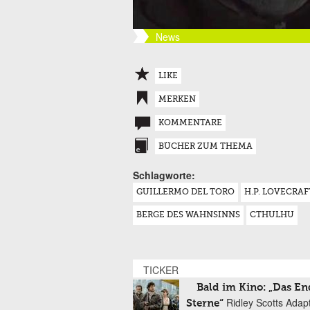
News
LIKE
MERKEN
KOMMENTARE
BÜCHER ZUM THEMA
Schlagworte:
GUILLERMO DEL TORO
H.P. LOVECRAF
BERGE DES WAHNSINNS
CTHULHU
TICKER
Bald im Kino: „Das En
Ridley Scotts Adap
Sterne“