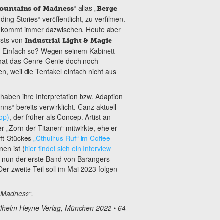
“ alias „
ountains of Madness
Berge
ng Stories“ veröffentlicht, zu verfilmen.
nd kommt immer dazwischen. Heute aber
ests von
Industrial Light & Magic
t. Einfach so? Wegen seinem Kabinett
r hat das Genre-Genie doch noch
n, weil die Tentakel einfach nicht aus
 haben ihre Interpretation bzw. Adaption
ns“ bereits verwirklicht. Ganz aktuell
op)
, der früher als Concept Artist an
r „Zorn der Titanen“ mitwirkte, ehe er
aft-Stückes
„Cthulhus Ruf“ im Coffee-
nen ist (
hier findet sich ein Interview
t nun der erste Band von Barangers
 Der zweite Teil soll im Mai 2023 folgen
f Madness“.
ilhelm Heyne Verlag, München 2022 • 64