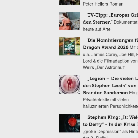
Peter Hellers Roman
TV-Tipp: „Europas Gri
Dokumentat
den Sternen“
heute auf Arte
Die Nominierungen f
Mit 
Dragon Award 2026
u.a. James Corey, Joe Hill, 
Lord & die Filmadaption vo
Weirs „Der Astronaut“
„Legion – Die vielen 
des Stephen Leeds“ von
Ein 
Brandon Sanderson
Privatdetektiv mit vielen
halluzinierten Persönlichkei
Stephen King: „It: We
to Derry“ - In der Krise
„große Depression“ als Hint
der 2. Staffel