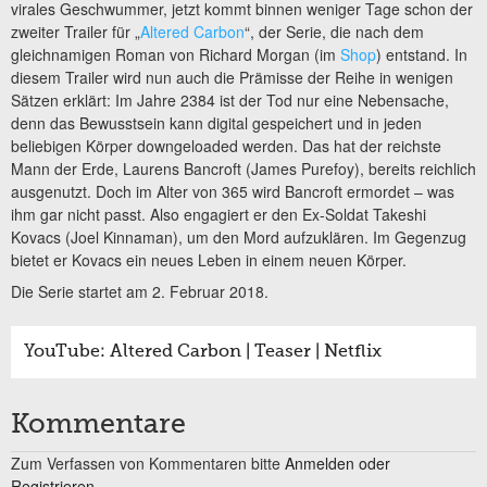
virales Geschwummer, jetzt kommt binnen weniger Tage schon der
zweiter Trailer für „
Altered Carbon
“, der Serie, die nach dem
gleichnamigen Roman von Richard Morgan (im
Shop
) entstand. In
diesem Trailer wird nun auch die Prämisse der Reihe in wenigen
Sätzen erklärt: Im Jahre 2384 ist der Tod nur eine Nebensache,
denn das Bewusstsein kann digital gespeichert und in jeden
beliebigen Körper downgeloaded werden. Das hat der reichste
Mann der Erde, Laurens Bancroft (James Purefoy), bereits reichlich
ausgenutzt. Doch im Alter von 365 wird Bancroft ermordet – was
ihm gar nicht passt. Also engagiert er den Ex-Soldat Takeshi
Kovacs (Joel Kinnaman), um den Mord aufzuklären. Im Gegenzug
bietet er Kovacs ein neues Leben in einem neuen Körper.
Die Serie startet am 2. Februar 2018.
YouTube: Altered Carbon | Teaser | Netflix
Kommentare
Zum Verfassen von Kommentaren bitte
Anmelden oder
Registrieren.