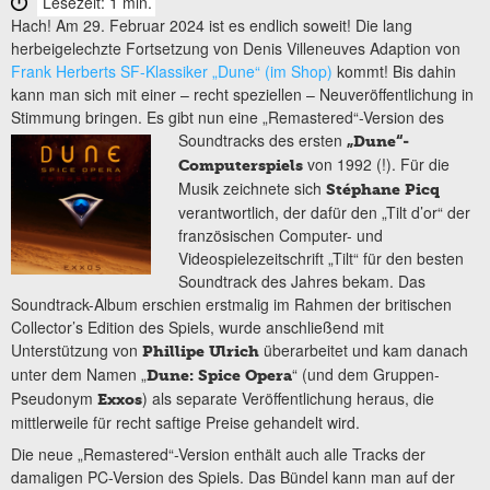
Lesezeit: 1 min.
Hach! Am 29. Februar 2024 ist es endlich soweit! Die lang
herbeigelechzte Fortsetzung von Denis Villeneuves Adaption von
Frank Herberts SF-Klassiker „Dune“ (im Shop)
kommt! Bis dahin
kann man sich mit einer – recht speziellen – Neuveröffentlichung in
Stimmung bringen. Es gibt nun eine „Remastered“-Version des
Soundtracks des
ersten
„Dune“-
von 1992 (!). Für die
Computerspiels
Musik zeichnete sich
Stéphane Picq
verantwortlich, der dafür den „Tilt d’or“ der
französischen Computer- und
Videospielezeitschrift „Tilt“ für den besten
Soundtrack des Jahres bekam. Das
Soundtrack-Album erschien erstmalig im Rahmen der britischen
Collector’s Edition des Spiels, wurde anschließend mit
Unterstützung von
überarbeitet und kam danach
Phillipe Ulrich
unter dem Namen „
“ (und dem Gruppen-
Dune: Spice Opera
Pseudonym
) als separate Veröffentlichung heraus, die
Exxos
mittlerweile für recht saftige Preise gehandelt wird.
Die neue „Remastered“-Version enthält auch alle Tracks der
damaligen PC-Version des Spiels. Das Bündel kann man auf der