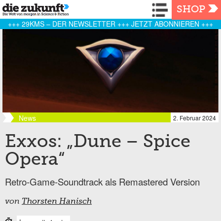
Navigation
SHOP
+++ 29KMS – DER NEWSLETTER +++ JETZT ABONNIEREN +++
News
2. Februar 2024
Exxos: „Dune – Spice
Opera“
Retro-Game-Soundtrack als Remastered Version
von
Thorsten Hanisch