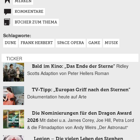
MERKEN
KOMMENTARE
BÜCHER ZUM THEMA
Schlagworte:
DUNE
FRANK HERBERT
SPACE OPERA
GAME
MUSIK
TICKER
Ridley
Bald im Kino: „Das Ende der Sterne“
Scotts Adaption von Peter Hellers Roman
TV-Tipp: „Europas Griff nach den Sternen“
Dokumentation heute auf Arte
Die Nominierungen für den Dragon Award
Mit dabei u.a. James Corey, Joe Hill, Petra Lord
2026
& die Filmadaption von Andy Weirs „Der Astronaut“
„Legion – Die vielen Leben des Stephen