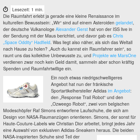
Lesezeit: 1 min.
Die Raumfahrt erlebt ja gerade eine kleine Renaissance im
kulturellen Bewusstsein: „Wir“ sind auf einem Asteroiden
gelandet
,
der deutsche Vulkanologe
Alexander Gerst
hat von der ISS live in
der Sendung mit der Maus berichtet, und davor gab es
Chris
„Space Oddity“ Hadfield
. Was liegt also näher, als sich das Weltall
nach Hause zu holen? „Auch du kannst ein Raumfahrer sein“, so
raunt uns das kollektive Unbewusste zu, und
Projekte wie MarsOne
verdienen zwar noch kein Geld damit, sammeln aber schon kräftig
Spenden und Raumfahrtwillige ein.
Ein noch etwas niedrigschwelligeres
Angebot hat nun der fränkische
Sportartikelhersteller Adidas
im Angebot
:
den „Response Trail Robot“ und den
„Ozweego Robot“, zwei vom belgischen
Modeschöpfer Raf Simons entworfene Laufschuhe, die sich am
Design von NASA-Raumanzügen orientieren. Simons, der sonst für
Haute-Couture-Labels wie Christian Dior arbeitet, bringt jedes Jahr
eine Auswahl von exklusiven Adidas-Sneakern heraus.
Die beiden
NASA-inspirierten Schuhe sind Teil der