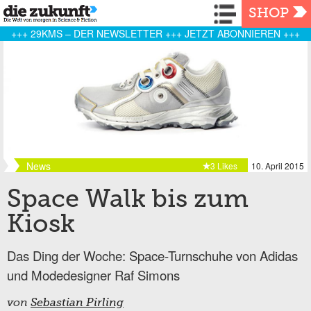
Navigation
SHOP
+++ 29KMS – DER NEWSLETTER +++ JETZT ABONNIEREN +++
News
3 Likes
10. April 2015
Space Walk bis zum
Kiosk
Das Ding der Woche: Space-Turnschuhe von Adidas
und Modedesigner Raf Simons
von
Sebastian Pirling