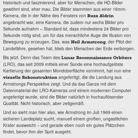
historisch und faszinierend, aber für Menschen, die HD-Bilder
gewöhnt sind, eher mau. Die Bilder stammten aus einer 16mm-
Kamera, die in der Nähe des Fensters von
Buzz Aldrin
angebracht war, eine Kamera, die zudem nur sechs Bilder pro
Sekunde aufnahm – Standard ist, dass mindestens 24 Bilder pro
Sekunde nötig sind, um für das menschliche Auge die Illusion von
Bewegung zu erzeugen. Das, was
, der Pilot der
Neil Armstrong
Landefähre, gesehen hat, blieb den Menschen der Erde verborgen.
Bis jetzt. Denn das Team des
Lunar Reconnaissance Orbiters
(LRO), das seit 2009 mittels einer Sonde eine hochaufgelöste
Kartierung der gesamten Mondoberfläche vornimmt, hat nun eine
angefertigt, die die Landung aus
visuelle Rekonstruktion
Armstrongs Perspektive zeigt. Und da das Ganze mit dem
Datenmaterial der LRO-Kameras und einem modernen Computer
angefertigt wurde, sind die Bilder natürlich in hochauflösender
Qualität. Nicht historisch, aber zeitgemäß.
Und so sieht man hier also, wie Armstrong im Juli 1969 einen
sicheren Landeplatz sucht, manuell einem großen, ungastlichen
Krater ausweicht – und gerade eben noch ein gutes Plätzchen
findet, bevor ihm der Sprit ausgeht.