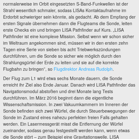
normalerweise im Orbit eingesetzten S-Band-Funkwellen ist der
Strahl wesentlich schmaler, sodass LISAs Kontaktaufnahme im
Erdorbit schwieriger sein könnte, als gedacht. Ab dem Empfang der
ersten Signale übernehmen dann die Flugteams die Sonde, leiten
erste Checks ein und bringen LISA Pathfinder auf Kurs. „LISA
Pathfinder ist eine komplexe Mission. Selbst wenn wir schon sicher
im Weltraum angekommen sind, müssen wir in den ersten zehn
Tagen eine Serie von sieben bis acht Triebwerkszündungen
durchführen, um die Sonde so sicher wie möglich durch den
Strahlungsgürtel der Erde zu leiten und sie auf die korrekte
Flugbahn zu bringen”, so
Flugdirektor Andreas Rudolph
.
Der Flug zum L1 wird etwa sechs Monate dauern, die Sonde
erreicht ihr Ziel also Ende Januar. Danach wird LISA Pathfinder das
Navigationsmodul abstoßen und drei Monate lang Tests
durchführen. Im März 2016 beginnt dann die eigentliche
Wissenschaftsmission. In zwei Vakuumkammern im Inneren der
Sonde befinden sich zwei Würfel, die durch Steuerbewegungen der
Sonde im Zustand eines nahezu perfekten freien Falls gehalten
werden. Ein Lasermessgerät misst die Entfernung der Würfel
zueinander, sodass genau festgestellt werden kann, wenn etwas
die Sonde stört – zum Beispiel eine Gravitationswelle. LISA