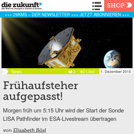
Navigation
SHOP
+++ 29KMS – DER NEWSLETTER +++ JETZT ABONNIEREN +++
News
3
2 Likes
1. Dezember 2015
Frühaufsteher
aufgepasst!
Morgen früh um 5:15 Uhr wird der Start der Sonde
LISA Pathfinder im ESA-Livestream übertragen
von
Elisabeth Bösl