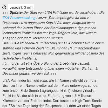
Lesezeit: 3 min.
+++
Der Start von LISA Pathfinder wurde verschoben. Die
Update:
ESA-Pressemitteilung
hierzu: „Der ursprünglich für den 2.
Dezember 2015 angesetzte Start VV06 muss aufgrund eines
während der letzten Phase der Startkampagne aufgetretenen
technischen Problems bei der Vega-Trägerrakete, das weitere
Analysen erfordert, verschoben werden.
Das LISA-Pathfinder-Raumfahrzeug der ESA befindet sich in einem
stabilen und sicheren Zustand. Die für den Raumfahrzeugträger
zuständigen Teams befassen sich gegenwärtig mit der Lösung des
technischen Problems.
Für morgen ist eine Überprüfung der Ergebnisse geplant,
woraufhin eine Entscheidung über einen möglichen Start am 3.
Dezember gefasst werden soll. +++
LISA Pathfinder ist nicht etwa, wie ihr Name vielleicht vermuten
lässt, zu ihrem Namensvetter auf dem Mars unterwegs, sondern
zum ersten Erde-Sonne-Lagrangepunkt (L1), einem virtuellen
Punkt im All, der sich in einer Entfernung von 1,5 Millionen
Kilometer von der Erde befindet. Dort testet die High-Tech-Sonde
der ESA 180 Tage lang das Equipment, mit dem wir eines Tages