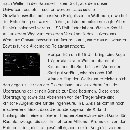
nach Wellen in der Raumzeit – dem Stoff, aus dem unser
Universum besteht – suchen werden. Dass solche
Gravitationswellen bei massiven Ereignissen im Weltraum, etwa bei
der Entstehung schwarzer Löcher, entstehen müssten, sagte Albert
Einstein seinerzeit voraus. LISA Pathfinder ist der nächste Schritt
auf unserem Weg zum besseren Verständnis des Universums.
Wenn sie Gravitationswellen aufspüren kann, wäre das ein weiterer
Beweis für die Allgemeine Relativitätstheorie.
Morgen früh um 5:15 Uhr bringt eine Vega-
Trägerrakete vom Weltraumbahnhof
Kourou aus die Sonde ins All. Wenn der
Start gut verläuft, wird sie nach 105
Minuten Flug den Weltraum erreichen, sich
dort gegen 7 Uhr von der Rakete lösen und kurz darauf mit der
Übertragung der ersten Signale zur Erde beginnen. Diese erste
Übertragung sowie das Abtrennen von der Trägerrakete sind
kritische Augenblicke für die Ingenieure. In LISAs Fall kommt noch
erschwerend hinzu, dass die Sonde sogenannte X-Band-
Funksignale in einem höheren Frequenzbereich sendet. Das ist für
Raumfahrzeuge, die sich in mehreren Millionen Kilometern von der
Erde befinden, nicht ungewöhnlich, aber der im Vergleich zu den