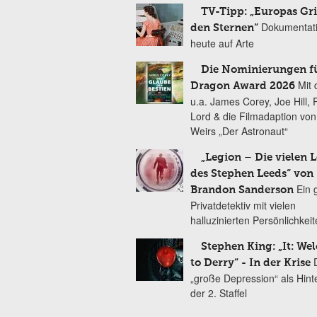
TV-Tipp: „Europas Gri
Dokumentat
den Sternen“
heute auf Arte
Die Nominierungen f
Mit 
Dragon Award 2026
u.a. James Corey, Joe Hill, 
Lord & die Filmadaption vo
Weirs „Der Astronaut“
„Legion – Die vielen 
des Stephen Leeds“ von
Ein 
Brandon Sanderson
Privatdetektiv mit vielen
halluzinierten Persönlichkei
Stephen King: „It: We
to Derry“ - In der Krise
„große Depression“ als Hint
der 2. Staffel