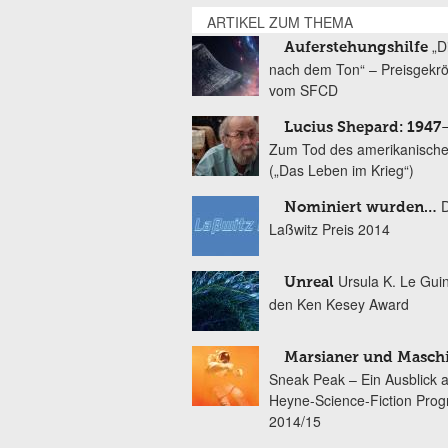
ARTIKEL ZUM THEMA
„D
Auferstehungshilfe
nach dem Ton“ – Preisgekr
vom SFCD
Lucius Shepard: 1947
Zum Tod des amerikanische
(„Das Leben im Krieg“)
Nominiert wurden…
Laßwitz Preis 2014
Ursula K. Le Gui
Unreal
den Ken Kesey Award
Marsianer und Masch
Sneak Peak – Ein Ausblick 
Heyne-Science-Fiction Pro
2014/15