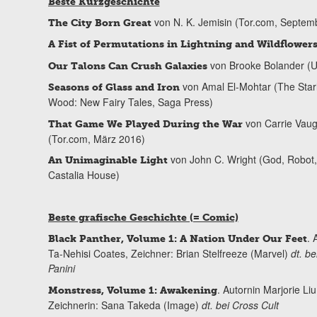
Beste Kurzgeschichte
von N. K. Jemisin (Tor.com, Septem
The City Born Great
A Fist of Permutations in Lightning and Wildflower
von Brooke Bolander (
Our Talons Can Crush Galaxies
von Amal El-Mohtar (The Starl
Seasons of Glass and Iron
Wood: New Fairy Tales, Saga Press)
von Carrie Vau
That Game We Played During the War
(Tor.com, März 2016)
von John C. Wright (God, Robot,
An Unimaginable Light
Castalia House)
Beste grafische Geschichte (= Comic)
. 
Black Panther, Volume 1: A Nation Under Our Feet
Ta-Nehisi Coates, Zeichner: Brian Stelfreeze (Marvel)
dt. be
Panini
. Autornin Marjorie Liu
Monstress, Volume 1: Awakening
Zeichnerin: Sana Takeda (Image)
dt. bei Cross Cult