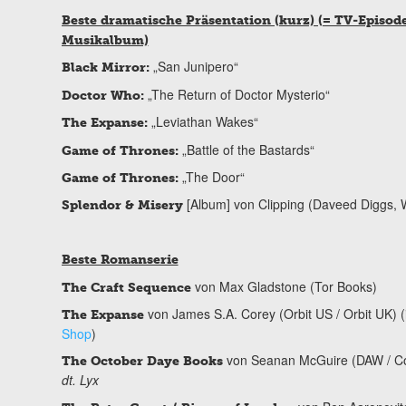
Beste dramatische Präsentation (kurz) (= TV-Episod
Musikalbum)
„San Junipero“
Black Mirror:
„The Return of Doctor Mysterio“
Doctor Who:
„Leviathan Wakes“
The Expanse:
„Battle of the Bastards“
Game of Thrones:
„The Door“
Game of Thrones:
[Album] von Clipping (Daveed Diggs, 
Splendor & Misery
Beste Romanserie
von Max Gladstone (Tor Books)
The Craft Sequence
von James S.A. Corey (Orbit US / Orbit UK) 
The Expanse
Shop
)
von Seanan McGuire (DAW / Co
The October Daye Books
dt. Lyx