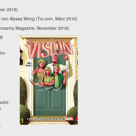
ber 2016)
von Alyssa Wong (Tor.com, März 2016)
s
Uncanny Magazine, November 2016)
it
ghn
Autor:
i
,