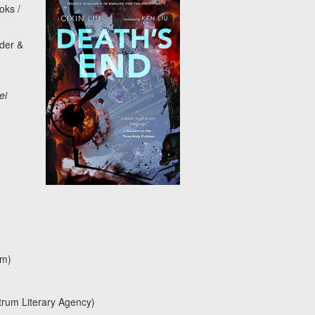
oks /
der &
ei
om)
rum Literary Agency)