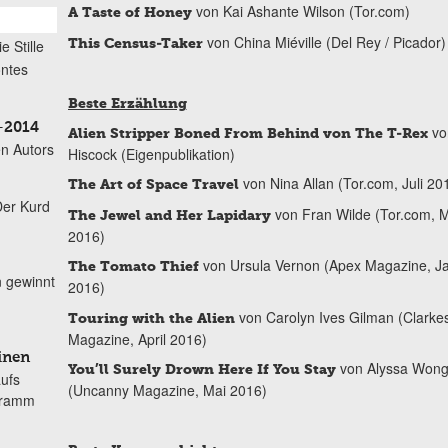
von Kai Ashante Wilson (Tor.com)
A Taste of Honey
von China Miéville (Del Rey / Picador)
This Census-Taker
ie Stille
öntes
Beste Erzählung
–2014
von
Alien Stripper Boned From Behind von The T-Rex
n Autors
Hiscock (Eigenpublikation)
von Nina Allan (Tor.com, Juli 20
The Art of Space Travel
Der Kurd
von Fran Wilde (Tor.com, M
The Jewel and Her Lapidary
2016)
von Ursula Vernon (Apex Magazine, J
The Tomato Thief
n gewinnt
2016)
von Carolyn Ives Gilman (Clarke
Touring with the Alien
Magazine, April 2016)
inen
von Alyssa Won
You’ll Surely Drown Here If You Stay
aufs
(Uncanny Magazine, Mai 2016)
gramm