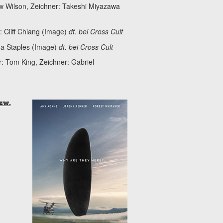
low Wilson, Zeichner: Takeshi Miyazawa
: Cliff Chiang (Image)
dt. bei Cross Cult
ona Staples (Image)
dt. bei Cross Cult
r: Tom King, Zeichner: Gabriel
zw.