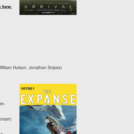
e bzw.
William Hutson, Jonathan Snipes)
(im
rsair)