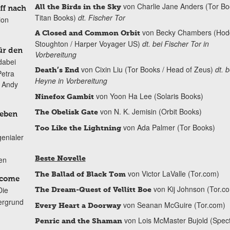
von Charlie Jane Anders (Tor Bo
All the Birds in the Sky
ff nach
Titan Books)
dt. Fischer Tor
ion
von Becky Chambers (Hod
A Closed and Common Orbit
Stoughton / Harper Voyager US)
dt. bei Fischer Tor in
ür den
Vorbereitung
dabei
von Cixin Liu (Tor Books / Head of Zeus)
dt. b
Death’s End
Petra
Heyne in Vorbereitung
n Andy
von Yoon Ha Lee (Solaris Books)
Ninefox Gambit
von N. K. Jemisin (Orbit Books)
The Obelisk Gate
Leben
von Ada Palmer (Tor Books)
Too Like the Lightning
genialer
Beste Novelle
ten
von Victor LaValle (Tor.com)
The Ballad of Black Tom
lcome
von Kij Johnson (Tor.c
Die
The Dream-Quest of Vellitt Boe
ergrund
von Seanan McGuire (Tor.com)
Every Heart a Doorway
von Lois McMaster Bujold (Spect
Penric and the Shaman