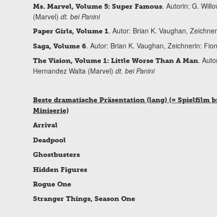
. Autorin: G. Wil
Ms. Marvel, Volume 5: Super Famous
(Marvel)
dt. bei Panini
. Autor: Brian K. Vaughan, Zeichner
Paper Girls, Volume 1
. Autor: Brian K. Vaughan, Zeichnerin: Fi
Saga, Volume 6
. Auto
The Vision, Volume 1: Little Worse Than A Man
Hernandez Walta (Marvel)
dt. bei Panini
Beste dramatische Präsentation (lang) (= Spielfilm b
Miniserie)
Arrival
Deadpool
Ghostbusters
Hidden Figures
Rogue One
Stranger Things, Season One