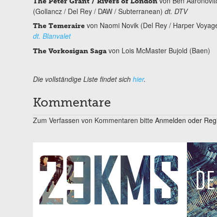
von Ben Aaronovit
The Peter Grant / Rivers of London
(Gollancz / Del Rey / DAW / Subterranean)
dt. DTV
von Naomi Novik (Del Rey / Harper Voyag
The Temeraire
dt. Blanvalet
von Lois McMaster Bujold (Baen)
The Vorkosigan Saga
Die vollständige Liste findet sich
hier
.
Kommentare
Zum Verfassen von Kommentaren bitte
Anmelden oder Regis