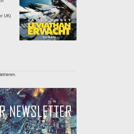
ch
er UK)
trieren.