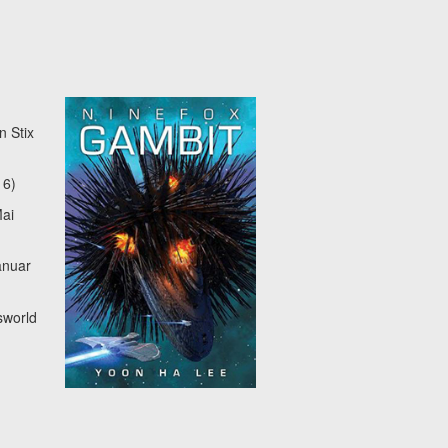
 Stix
16)
ai
anuar
sworld
g