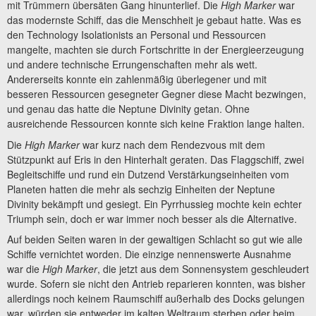
mit Trümmern übersäten Gang hinunterlief. Die
High Marker
war
das modernste Schiff, das die Menschheit je gebaut hatte. Was es
den Technology Isolationists an Personal und Ressourcen
mangelte, machten sie durch Fortschritte in der Energieerzeugung
und andere technische Errungenschaften mehr als wett.
Andererseits konnte ein zahlenmäßig überlegener und mit
besseren Ressourcen gesegneter Gegner diese Macht bezwingen,
und genau das hatte die Neptune Divinity getan. Ohne
ausreichende Ressourcen konnte sich keine Fraktion lange halten.
Die
High Marker
war kurz nach dem Rendezvous mit dem
Stützpunkt auf Eris in den Hinterhalt geraten. Das Flaggschiff, zwei
Begleitschiffe und rund ein Dutzend Verstärkungseinheiten vom
Planeten hatten die mehr als sechzig Einheiten der Neptune
Divinity bekämpft und gesiegt. Ein Pyrrhussieg mochte kein echter
Triumph sein, doch er war immer noch besser als die Alternative.
Auf beiden Seiten waren in der gewaltigen Schlacht so gut wie alle
Schiffe vernichtet worden. Die einzige nennenswerte Ausnahme
war die
High Marker
, die jetzt aus dem Sonnensystem geschleudert
wurde. Sofern sie nicht den Antrieb reparieren konnten, was bisher
allerdings noch keinem Raumschiff außerhalb des Docks gelungen
war, würden sie entweder im kalten Weltraum sterben oder beim