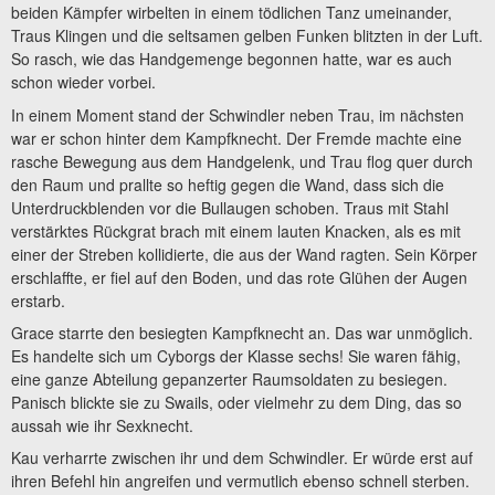
beiden Kämpfer wirbelten in einem tödlichen Tanz umeinander,
Traus Klingen und die seltsamen gelben Funken blitzten in der Luft.
So rasch, wie das Handgemenge begonnen hatte, war es auch
schon wieder vorbei.
In einem Moment stand der Schwindler neben Trau, im nächsten
war er schon hinter dem Kampfknecht. Der Fremde machte eine
rasche Bewegung aus dem Handgelenk, und Trau flog quer durch
den Raum und prallte so heftig gegen die Wand, dass sich die
Unterdruckblenden vor die Bullaugen schoben. Traus mit Stahl
verstärktes Rückgrat brach mit einem lauten Knacken, als es mit
einer der Streben kollidierte, die aus der Wand ragten. Sein Körper
erschlaffte, er fiel auf den Boden, und das rote Glühen der Augen
erstarb.
Grace starrte den besiegten Kampfknecht an. Das war unmöglich.
Es handelte sich um Cyborgs der Klasse sechs! Sie waren fähig,
eine ganze Abteilung gepanzerter Raumsoldaten zu besiegen.
Panisch blickte sie zu Swails, oder vielmehr zu dem Ding, das so
aussah wie ihr Sexknecht.
Kau verharrte zwischen ihr und dem Schwindler. Er würde erst auf
ihren Befehl hin angreifen und vermutlich ebenso schnell sterben.