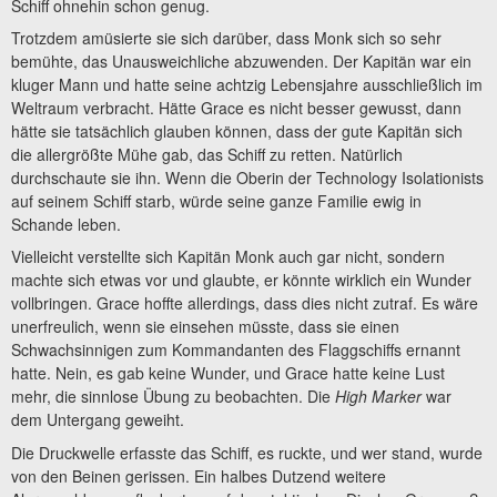
Schiff ohnehin schon genug.
Trotzdem amüsierte sie sich darüber, dass Monk sich so sehr
bemühte, das Unausweichliche abzuwenden. Der Kapitän war ein
kluger Mann und hatte seine achtzig Lebensjahre ausschließlich im
Weltraum verbracht. Hätte Grace es nicht besser gewusst, dann
hätte sie tatsächlich glauben können, dass der gute Kapitän sich
die allergrößte Mühe gab, das Schiff zu retten. Natürlich
durchschaute sie ihn. Wenn die Oberin der Technology Isolationists
auf seinem Schiff starb, würde seine ganze Familie ewig in
Schande leben.
Vielleicht verstellte sich Kapitän Monk auch gar nicht, sondern
machte sich etwas vor und glaubte, er könnte wirklich ein Wunder
vollbringen. Grace hoffte allerdings, dass dies nicht zutraf. Es wäre
unerfreulich, wenn sie einsehen müsste, dass sie einen
Schwachsinnigen zum Kommandanten des Flaggschiffs ernannt
hatte. Nein, es gab keine Wunder, und Grace hatte keine Lust
mehr, die sinnlose Übung zu beobachten. Die
High Marker
war
dem Untergang geweiht.
Die Druckwelle erfasste das Schiff, es ruckte, und wer stand, wurde
von den Beinen gerissen. Ein halbes Dutzend weitere