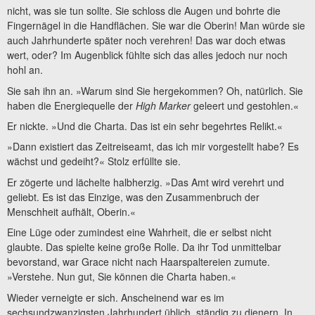
nicht, was sie tun sollte. Sie schloss die Augen und bohrte die
Fingernägel in die Handflächen. Sie war die Oberin! Man würde sie
auch Jahrhunderte später noch verehren! Das war doch etwas
wert, oder? Im Augenblick fühlte sich das alles jedoch nur noch
hohl an.
Sie sah ihn an. »Warum sind Sie hergekommen? Oh, natürlich. Sie
haben die Energiequelle der
High Marker
geleert und gestohlen.«
Er nickte. »Und die Charta. Das ist ein sehr begehrtes Relikt.«
»Dann existiert das Zeitreiseamt, das ich mir vorgestellt habe? Es
wächst und gedeiht?« Stolz erfüllte sie.
Er zögerte und lächelte halbherzig. »Das Amt wird verehrt und
geliebt. Es ist das Einzige, was den Zusammenbruch der
Menschheit aufhält, Oberin.«
Eine Lüge oder zumindest eine Wahrheit, die er selbst nicht
glaubte. Das spielte keine große Rolle. Da ihr Tod unmittelbar
bevorstand, war Grace nicht nach Haarspaltereien zumute.
»Verstehe. Nun gut, Sie können die Charta haben.«
Wieder verneigte er sich. Anscheinend war es im
sechsundzwanzigsten Jahrhundert üblich, ständig zu dienern. In