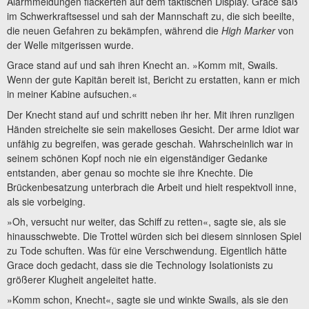
Alarmmeldungen flackerten auf dem taktischen Display. Grace saß
im Schwerkraftsessel und sah der Mannschaft zu, die sich beeilte,
die neuen Gefahren zu bekämpfen, während die
High Marker
von
der Welle mitgerissen wurde.
Grace stand auf und sah ihren Knecht an. »Komm mit, Swails.
Wenn der gute Kapitän bereit ist, Bericht zu erstatten, kann er mich
in meiner Kabine aufsuchen.«
Der Knecht stand auf und schritt neben ihr her. Mit ihren runzligen
Händen streichelte sie sein makelloses Gesicht. Der arme Idiot war
unfähig zu begreifen, was gerade geschah. Wahrscheinlich war in
seinem schönen Kopf noch nie ein eigenständiger Gedanke
entstanden, aber genau so mochte sie ihre Knechte. Die
Brückenbesatzung unterbrach die Arbeit und hielt respektvoll inne,
als sie vorbeiging.
»Oh, versucht nur weiter, das Schiff zu retten«, sagte sie, als sie
hinausschwebte. Die Trottel würden sich bei diesem sinnlosen Spiel
zu Tode schuften. Was für eine Verschwendung. Eigentlich hätte
Grace doch gedacht, dass sie die Technology Isolationists zu
größerer Klugheit angeleitet hatte.
»Komm schon, Knecht«, sagte sie und winkte Swails, als sie den