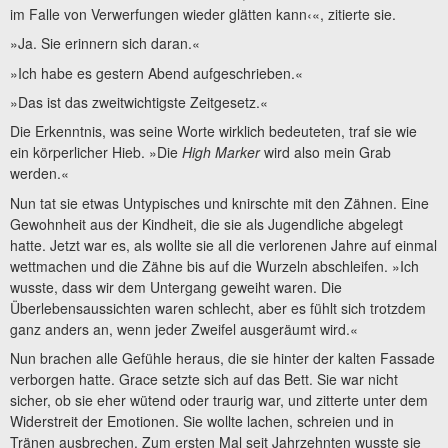
im Falle von Verwerfungen wieder glätten kann‹«, zitierte sie.
»Ja. Sie erinnern sich daran.«
»Ich habe es gestern Abend aufgeschrieben.«
»Das ist das zweitwichtigste Zeitgesetz.«
Die Erkenntnis, was seine Worte wirklich bedeuteten, traf sie wie
ein körperlicher Hieb. »Die
High Marker
wird also mein Grab
werden.«
Nun tat sie etwas Untypisches und knirschte mit den Zähnen. Eine
Gewohnheit aus der Kindheit, die sie als Jugendliche abgelegt
hatte. Jetzt war es, als wollte sie all die verlorenen Jahre auf einmal
wettmachen und die Zähne bis auf die Wurzeln abschleifen. »Ich
wusste, dass wir dem Untergang geweiht waren. Die
Überlebensaussichten waren schlecht, aber es fühlt sich trotzdem
ganz anders an, wenn jeder Zweifel ausgeräumt wird.«
Nun brachen alle Gefühle heraus, die sie hinter der kalten Fassade
verborgen hatte. Grace setzte sich auf das Bett. Sie war nicht
sicher, ob sie eher wütend oder traurig war, und zitterte unter dem
Widerstreit der Emotionen. Sie wollte lachen, schreien und in
Tränen ausbrechen. Zum ersten Mal seit Jahrzehnten wusste sie