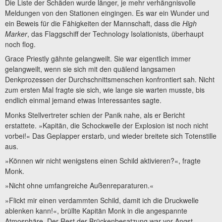
Die Liste der Schäden wurde länger, je mehr verhängnisvolle
Meldungen von den Stationen eingingen. Es war ein Wunder und
ein Beweis für die Fähigkeiten der Mannschaft, dass die
High
Marker
, das Flaggschiff der Technology Isolationists, überhaupt
noch flog.
Grace Priestly gähnte gelangweilt. Sie war eigentlich immer
gelangweilt, wenn sie sich mit den quälend langsamen
Denkprozessen der Durchschnittsmenschen konfrontiert sah. Nicht
zum ersten Mal fragte sie sich, wie lange sie warten musste, bis
endlich einmal jemand etwas Interessantes sagte.
Monks Stellvertreter schien der Panik nahe, als er Bericht
erstattete. »Kapitän, die Schockwelle der Explosion ist noch nicht
vorbei!« Das Geplapper erstarb, und wieder breitete sich Totenstille
aus.
»Können wir nicht wenigstens einen Schild aktivieren?«, fragte
Monk.
»Nicht ohne umfangreiche Außenreparaturen.«
»Flickt mir einen verdammten Schild, damit ich die Druckwelle
ablenken kann!«, brüllte Kapitän Monk in die angespannte
Atmosphäre. Der Rest der Brückenbesatzung war vor Angst