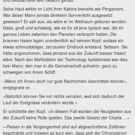
Seine Haut wirkte im Licht ihrer Kabine beinahe wie Pergament.
War dieser Mann jemals direktem Sonnenlicht ausgesetzt
gewesen? Er sah aus, als wäre er im Weltraum geboren worden:
blass, groß und schlaksig, wie es für all jene typisch war, die ihr
ganzes Leben zwischen den Planeten verbracht hatten. Die
braunen Haare lagen unordentlich auf seinem Kopf, sodass ein
etwas schmuddeliger, zerzauster Eindruck entstand. Seltsam. Sie
hätte angenommen, dass jemand aus der Zukunft besser frisiert
wäre. Nach den Maßstäben der Technology Isolationists war dies
kein Mann, den man in die Gemeinschaft aufnahm, ganz zu
schweigen von ihrem Schiff.
»Wenn ich Ihnen doch nur gute Nachrichten übermitteln könnte«,
entgegnete er.
»Natürlich können Sie mir nichts verraten, weil sich dadurch der
Lauf der Ereignisse verändern würde.«
Er schüttelte den Kopf. »In diesem Fall würden die Neuigkeiten aus
der Zukunft keine Rolle spielen. Das zweite Gesetz der Charta …«
»›Reisen in die Vergangenheit sind auf abgeschnittene Zeitlinien
beschränkt und müssen so kurz sein, dass sich der Chronostrom