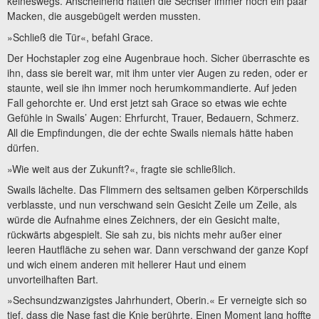
keineswegs. Anscheinend hatten die Sechser immer noch ein paar
Macken, die ausgebügelt werden mussten.
»Schließ die Tür«, befahl Grace.
Der Hochstapler zog eine Augenbraue hoch. Sicher überraschte es
ihn, dass sie bereit war, mit ihm unter vier Augen zu reden, oder er
staunte, weil sie ihn immer noch herumkommandierte. Auf jeden
Fall gehorchte er. Und erst jetzt sah Grace so etwas wie echte
Gefühle in Swails’ Augen: Ehrfurcht, Trauer, Bedauern, Schmerz.
All die Empfindungen, die der echte Swails niemals hätte haben
dürfen.
»Wie weit aus der Zukunft?«, fragte sie schließlich.
Swails lächelte. Das Flimmern des seltsamen gelben Körperschilds
verblasste, und nun verschwand sein Gesicht Zeile um Zeile, als
würde die Aufnahme eines Zeichners, der ein Gesicht malte,
rückwärts abgespielt. Sie sah zu, bis nichts mehr außer einer
leeren Hautfläche zu sehen war. Dann verschwand der ganze Kopf
und wich einem anderen mit hellerer Haut und einem
unvorteilhaften Bart.
»Sechsundzwanzigstes Jahrhundert, Oberin.« Er verneigte sich so
tief, dass die Nase fast die Knie berührte. Einen Moment lang hoffte