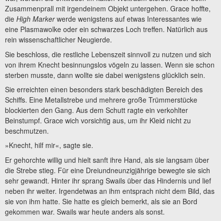
Zusammenprall mit irgendeinem Objekt untergehen. Grace hoffte,
die
High Marker
werde wenigstens auf etwas Interessantes wie
eine Plasmawolke oder ein schwarzes Loch treffen. Natürlich aus
rein wissenschaftlicher Neugierde.
Sie beschloss, die restliche Lebenszeit sinnvoll zu nutzen und sich
von ihrem Knecht besinnungslos vögeln zu lassen. Wenn sie schon
sterben musste, dann wollte sie dabei wenigstens glücklich sein.
Sie erreichten einen besonders stark beschädigten Bereich des
Schiffs. Eine Metallstrebe und mehrere große Trümmerstücke
blockierten den Gang. Aus dem Schutt ragte ein verkohlter
Beinstumpf. Grace wich vorsichtig aus, um ihr Kleid nicht zu
beschmutzen.
»Knecht, hilf mir«, sagte sie.
Er gehorchte willig und hielt sanft ihre Hand, als sie langsam über
die Strebe stieg. Für eine Dreiundneunzigjährige bewegte sie sich
sehr gewandt. Hinter ihr sprang Swails über das Hindernis und lief
neben ihr weiter. Irgendetwas an ihm entsprach nicht dem Bild, das
sie von ihm hatte. Sie hatte es gleich bemerkt, als sie an Bord
gekommen war. Swails war heute anders als sonst.