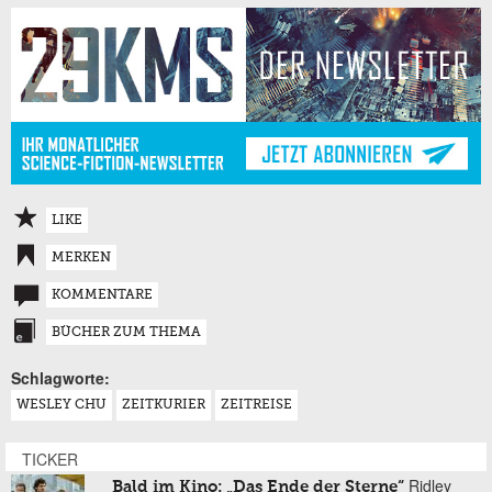
LIKE
MERKEN
KOMMENTARE
BÜCHER ZUM THEMA
Schlagworte:
WESLEY CHU
ZEITKURIER
ZEITREISE
TICKER
Ridley
Bald im Kino: „Das Ende der Sterne“