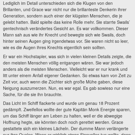
Lediglich im Detail unterschieden sich die Klugen von den
Brillanten, und Grace war nicht nur die brillanteste Denkerin ihrer
Generation, sondern auch einer der klügsten Menschen, die je
gelebt hatten. Bald spielte das keine Rolle mehr. Sie starrte Swails’
gentechnisch verändertes Gesicht an. Es war vollkommen. Dieser
Mann sah aus wie ihr Knecht und bewegte sich wie Swails, doch
hinter seinen Augen ging irgendetwas vor. Sie waren nicht so leer,
wie es die Augen ihres Knechts eigentlich sein sollten.
Er war ein Hochstapler, was sich in vielen kleinen Details zeigte, die
den meisten Menschen völlig entgangen wären. Sie war jedoch
anders als die meisten Menschen. Vielleicht war er nur krank und
litt unter einem Anfall eigener Gedanken. So etwas kam von Zeit zu
Zeit vor, auch wenn die Züchter sich große Mühe gaben, diese
Neigung auszumerzen. Nun, es war egal. Es gab sowieso nur eine
Sache, für die sie ihn brauchte.
Das Licht im Schiff flackerte und wurde um genau 18 Prozent
gedämpft. Zweifellos wollte der gute Kapitän Monk Energie sparen,
um das Schiff länger am Leben zu halten, weil er die abwegige
Hoffnung hegte, sie könnten doch noch gerettet werden. Grace
gestattete sich ein kleines Lächeln. Der dumme Mann verlängerte
nur ihre Qualen. Wenn er wirklich etwas Sinnvolles tun wollte, dann