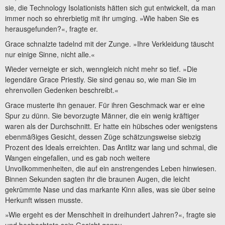
sie, die Technology Isolationists hätten sich gut entwickelt, da man
immer noch so ehrerbietig mit ihr umging. »Wie haben Sie es
herausgefunden?«, fragte er.
Grace schnalzte tadelnd mit der Zunge. »Ihre Verkleidung täuscht
nur einige Sinne, nicht alle.«
Wieder verneigte er sich, wenngleich nicht mehr so tief. »Die
legendäre Grace Priestly. Sie sind genau so, wie man Sie im
ehrenvollen Gedenken beschreibt.«
Grace musterte ihn genauer. Für ihren Geschmack war er eine
Spur zu dünn. Sie bevorzugte Männer, die ein wenig kräftiger
waren als der Durchschnitt. Er hatte ein hübsches oder wenigstens
ebenmäßiges Gesicht, dessen Züge schätzungsweise siebzig
Prozent des Ideals erreichten. Das Antlitz war lang und schmal, die
Wangen eingefallen, und es gab noch weitere
Unvollkommenheiten, die auf ein anstrengendes Leben hinwiesen.
Binnen Sekunden sagten ihr die braunen Augen, die leicht
gekrümmte Nase und das markante Kinn alles, was sie über seine
Herkunft wissen musste.
»Wie ergeht es der Menschheit in dreihundert Jahren?«, fragte sie
und beobachtete sein Gesicht genau.