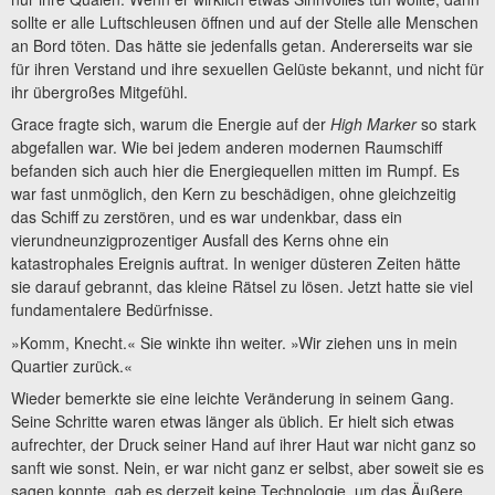
sollte er alle Luftschleusen öffnen und auf der Stelle alle Menschen
an Bord töten. Das hätte sie jedenfalls getan. Andererseits war sie
für ihren Verstand und ihre sexuellen Gelüste bekannt, und nicht für
ihr übergroßes Mitgefühl.
Grace fragte sich, warum die Energie auf der
High Marker
so stark
abgefallen war. Wie bei jedem anderen modernen Raumschiff
befanden sich auch hier die Energiequellen mitten im Rumpf. Es
war fast unmöglich, den Kern zu beschädigen, ohne gleichzeitig
das Schiff zu zerstören, und es war undenkbar, dass ein
vierundneunzigprozentiger Ausfall des Kerns ohne ein
katastrophales Ereignis auftrat. In weniger düsteren Zeiten hätte
sie darauf gebrannt, das kleine Rätsel zu lösen. Jetzt hatte sie viel
fundamentalere Bedürfnisse.
»Komm, Knecht.« Sie winkte ihn weiter. »Wir ziehen uns in mein
Quartier zurück.«
Wieder bemerkte sie eine leichte Veränderung in seinem Gang.
Seine Schritte waren etwas länger als üblich. Er hielt sich etwas
aufrechter, der Druck seiner Hand auf ihrer Haut war nicht ganz so
sanft wie sonst. Nein, er war nicht ganz er selbst, aber soweit sie es
sagen konnte, gab es derzeit keine Technologie, um das Äußere