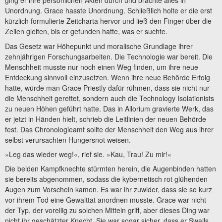
ging er ihre persönlichen Akten durch und brachte alles in
Unordnung. Grace hasste Unordnung. Schließlich holte er die erst
kürzlich formulierte Zeitcharta hervor und ließ den Finger über die
Zeilen gleiten, bis er gefunden hatte, was er suchte.
Das Gesetz war Höhepunkt und moralische Grundlage ihrer
zehnjährigen Forschungsarbeiten. Die Technologie war bereit. Die
Menschheit musste nur noch einen Weg finden, um ihre neue
Entdeckung sinnvoll einzusetzen. Wenn ihre neue Behörde Erfolg
hatte, würde man Grace Priestly dafür rühmen, dass sie nicht nur
die Menschheit gerettet, sondern auch die Technology Isolationists
zu neuen Höhen geführt hatte. Das in Allorium gravierte Werk, das
er jetzt in Händen hielt, schrieb die Leitlinien der neuen Behörde
fest. Das Chronologieamt sollte der Menschheit den Weg aus ihrer
selbst verursachten Hungersnot weisen.
»Leg das wieder weg!«, rief sie. »Kau, Trau! Zu mir!«
Die beiden Kampfknechte stürmten herein, die Augenbinden hatten
sie bereits abgenommen, sodass die kybernetisch rot glühenden
Augen zum Vorschein kamen. Es war ihr zuwider, dass sie so kurz
vor ihrem Tod eine Gewalttat anordnen musste. Grace war nicht
der Typ, der voreilig zu solchen Mitteln griff, aber dieses Ding war
nicht ihr geschätzter Knecht. Sie war sogar sicher, dass er Swails