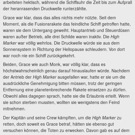
arbeiteten hektisch, während die Schiffsuhr die Zeit bis zum Aufprall
der heranrasenden Druckwelle runterzählte.
Grace war klar, dass das alles nichts mehr nützte. Seit dem
Moment, als die Fusionsrakete das feindliche Schiff getroffen hatte,
waren sie dem Untergang geweiht. Hauptantrieb und Steuerdüsen
waren außer Betrieb, alle drei Schilde waren inaktiv. Die
High
Marker
war völlig wehrlos. Die Druckwelle würde sie aus dem
Sonnensystem in Richtung der Heliopause schleudern. Von dort
war noch nie ein Schiff zurückgekehrt.
Beiden, Grace wie auch Monk, war völlig klar, dass es
höchstwahrscheinlich genau darauf hinauslaufen würde. Nachdem
der Antrieb der
High Marker
ausgefallen war, hatte er sie um die
ausdrückliche Genehmigung bitten müssen, trotz der geringen
Entfernung eine planetenbrechende Rakete einsetzen zu dürfen.
Obwohl alles dagegen sprach, hatte sie die Erlaubnis erteilt. Wenn
sie schon sterben mussten, wollten sie wenigstens den Feind
mitnehmen.
Der Kapitän und seine Crew kämpften, um die
High Marker
zu
retten, doch soweit es Grace betraf, hätten sie ebenso gut
versuchen können, die Toten zu erwecken. Davon gab es auf dem