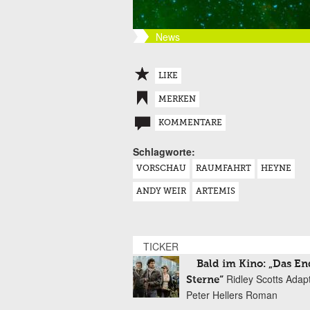
News
LIKE
MERKEN
KOMMENTARE
Schlagworte:
VORSCHAU
RAUMFAHRT
HEYNE
ANDY WEIR
ARTEMIS
TICKER
Bald im Kino: „Das En
Ridley Scotts Adap
Sterne“
Peter Hellers Roman