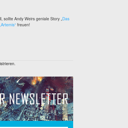
, sollte Andy Weirs geniale Story „
Das
Artemis“
freuen!
trieren.