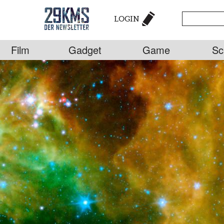
LOGIN
Film
Gadget
Game
Sc