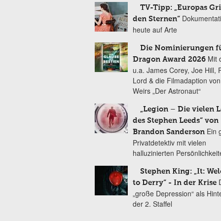
TV-Tipp: „Europas Gri
Dokumentat
den Sternen“
heute auf Arte
Die Nominierungen f
Mit 
Dragon Award 2026
u.a. James Corey, Joe Hill, 
Lord & die Filmadaption vo
Weirs „Der Astronaut“
„Legion – Die vielen 
des Stephen Leeds“ von
Ein 
Brandon Sanderson
Privatdetektiv mit vielen
halluzinierten Persönlichkei
Stephen King: „It: We
to Derry“ - In der Krise
„große Depression“ als Hint
der 2. Staffel