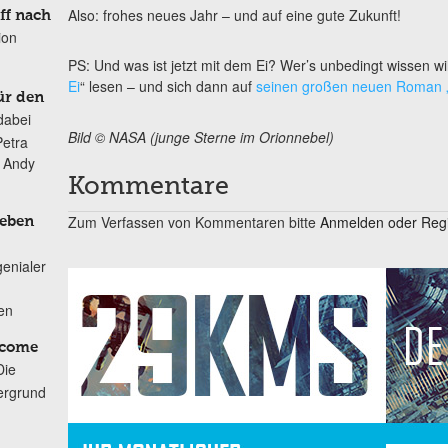
Also: frohes neues Jahr – und auf eine gute Zukunft!
ff nach
ion
PS: Und was ist jetzt mit dem Ei? Wer’s unbedingt wissen will
Ei
“ lesen – und sich dann auf
seinen großen neuen Roman „
ür den
dabei
Bild © NASA (junge Sterne im Orionnebel)
Petra
n Andy
Kommentare
Zum Verfassen von Kommentaren bitte
Anmelden oder Regis
Leben
genialer
ten
lcome
Die
ergrund