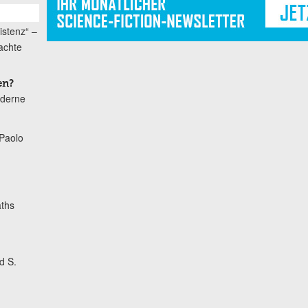
istenz“ –
achte
en?
oderne
Paolo
ths
d S.