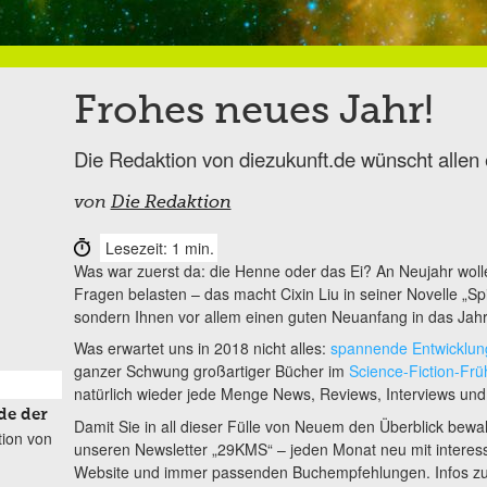
Frohes neues Jahr!
Die Redaktion von diezukunft.de wünscht allen 
von
Die Redaktion
Lesezeit: 1 min.
Was war zuerst da: die Henne oder das Ei? An Neujahr wolle
Fragen belasten – das macht Cixin Liu in seiner Novelle „Spi
sondern Ihnen vor allem einen guten Neuanfang in das Jah
Was erwartet uns in 2018 nicht alles:
spannende Entwicklun
ganzer Schwung großartiger Bücher im
Science-Fiction-Fr
natürlich wieder jede Menge News, Reviews, Interviews und t
de der
Damit Sie in all dieser Fülle von Neuem den Überblick bewa
tion von
unseren Newsletter „29KMS“ – jeden Monat neu mit interess
Website und immer passenden Buchempfehlungen. Infos 