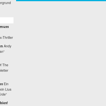
ergrund
 muss
-Thriller
Andy
en
tan“
Of The
letter
Ein
ps
xin Lius
Erde“
bies!