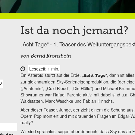
Ist da noch jemand?
„Acht Tage“ - 1. Teaser des Weltuntergangspek
von
Bernd Kronsbein
Lesezeit: 1 min.
Ein Asteroid stürzt auf die Erde. „
“, dann ist alle
Acht Tage
zur gleichnamigen Sky-Serieneigenproduktion, die (der eigen
D
(„Anatomie“, „Cold Blood“, „Die Hölle“) und Michael Krummen
Showrunner war Rafael Parente aktiv, mit dabei sind u.a. Ch
Waldstätten, Mark Waschke und Fabian Hinrichs.
Aber dieser Teaser, Junge, der zieht einem die Schuhe au
Opern-Pop montiert und mit dräuenden Fragen im Edgar-Wall
really?
Wir sind sprachlos, sagen aber dennoch, dass Sky das ab F