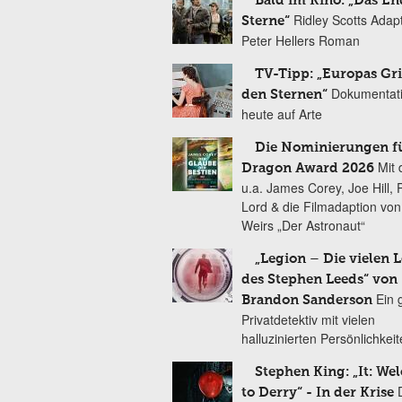
Bald im Kino: „Das En
Ridley Scotts Adap
Sterne“
Peter Hellers Roman
TV-Tipp: „Europas Gri
Dokumentat
den Sternen“
heute auf Arte
Die Nominierungen f
Mit 
Dragon Award 2026
u.a. James Corey, Joe Hill, 
Lord & die Filmadaption vo
Weirs „Der Astronaut“
„Legion – Die vielen 
des Stephen Leeds“ von
Ein 
Brandon Sanderson
Privatdetektiv mit vielen
halluzinierten Persönlichkei
Stephen King: „It: We
to Derry“ - In der Krise