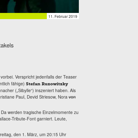
11. Februar 2019
takels
s vorbei. Verspricht jedenfalls der Teaser
tlich fähige)
Stefan Ruzowitzky
acher („Sibylle“) inszeniert haben. Als
ristiane Paul, Devid Striesow, Nora
von
s. Da werden tragische Einzelmomente zu
ace-Tribute-Font garniert. Leute,
reitag, den 1. März, um 20:15 Uhr