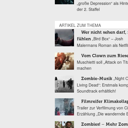
„große Depression“ als Hint
der 2. Staffel
ARTIKEL ZUM THEMA
Wer nicht sehen darf,
„Bird Box“ – Josh
fühlen
Malermans Roman als Netflix
Vom Clown zum Ries
Muschietti soll „Attack on Ti
machen
„Night 
Zombie-Musik
Living Dead“: Erstmals komp
Soundtrack erhältlich!
Filmreifer Klimakolla
Trailer zur Verfilmung von Ci
Erzählung „Die wandernde 
Zombies! – Mehr Zom