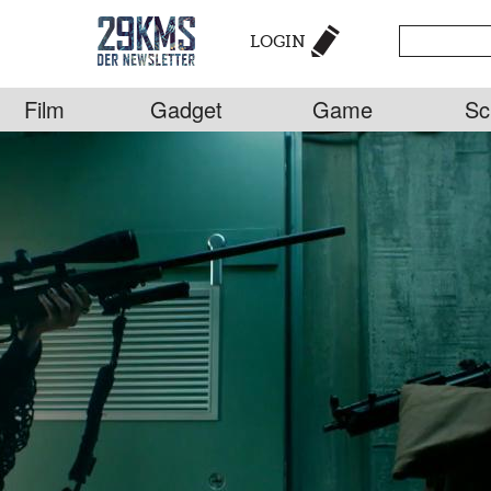
LOGIN
Film
Gadget
Game
Sc