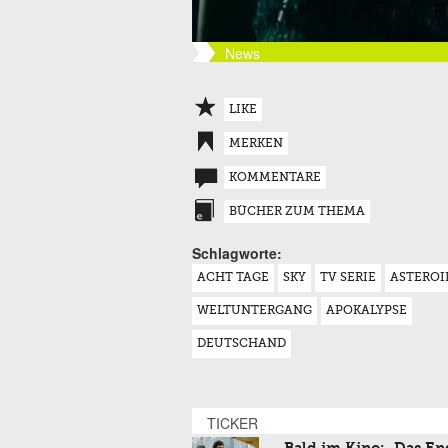
News
LIKE
MERKEN
KOMMENTARE
BÜCHER ZUM THEMA
Schlagworte:
ACHT TAGE
SKY
TV SERIE
ASTEROI
WELTUNTERGANG
APOKALYPSE
DEUTSCHAND
TICKER