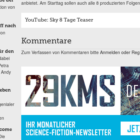
de der
anbietet. Am Starttag sollen auch alle 8 produzierten Folge
tion von
YouTube: Sky 8 Tage Teaser
ff nach
ion
Kommentare
Zum Verfassen von Kommentaren bitte
Anmelden oder Regis
ür den
dabei
Petra
n Andy
Leben
genialer
ten
lcome
Die