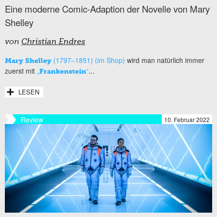
Eine moderne Comic-Adaption der Novelle von Mary
Shelley
von
Christian Endres
(1797–1851) (im Shop)
wird man natürlich immer
Mary Shelley
zuerst mit
„
“
...
Frankenstein
LESEN
Review
10. Februar 2022