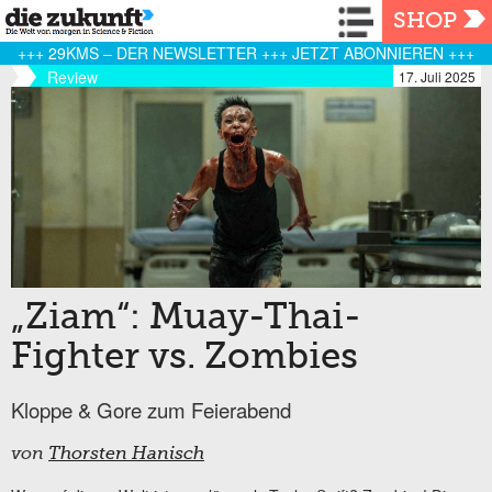
Navigation
SHOP
+++ 29KMS – DER NEWSLETTER +++ JETZT ABONNIEREN +++
Review
17. Juli 2025
„Ziam“: Muay-Thai-
Fighter vs. Zombies
Kloppe & Gore zum Feierabend
von
Thorsten Hanisch