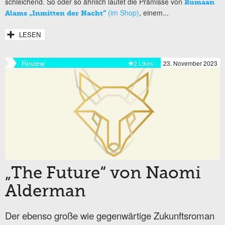
schleichend. So oder so ähnlich lautet die Prämisse von
Rumaan
(im Shop)
, einem...
Alams „Inmitten der Nacht“
LESEN
Review
2 Likes
23. November 2023
„The Future“ von Naomi
Alderman
Der ebenso große wie gegenwärtige Zukunftsroman