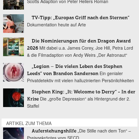
Scotts Adaption von Peter Hellers Roman
TV-Tipp: „Europas Griff nach den Sternen“
Dokumentation heute auf Arte
Die Nominierungen für den Dragon Award
Mit dabei u.a. James Corey, Joe Hill, Petra Lord
2026
& die Filmadaption von Andy Weirs „Der Astronaut“
„Legion – Die vielen Leben des Stephen
Ein genialer
Leeds“ von Brandon Sanderson
Privatdetektiv mit vielen halluzinierten Persönlichkeiten
Stephen King: „It: Welcome to Derry“ - In der
Die „große Depression“ als Hintergrund der 2.
Krise
Staffel
ARTIKEL ZUM THEMA
„Die Stille nach dem Ton“ –
Auferstehungshilfe
Preisgekröntes vom SFCD