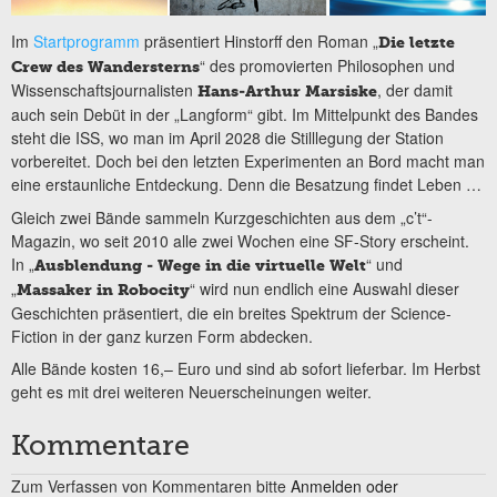
Im
Startprogramm
präsentiert Hinstorff den Roman „
Die letzte
“ des promovierten Philosophen und
Crew des Wandersterns
Wissenschaftsjournalisten
, der damit
Hans-Arthur Marsiske
auch sein Debüt in der „Langform“ gibt. Im Mittelpunkt des Bandes
steht die ISS, wo man im April 2028 die Stilllegung der Station
vorbereitet. Doch bei den letzten Experimenten an Bord macht man
eine erstaunliche Entdeckung. Denn die Besatzung findet Leben …
Gleich zwei Bände sammeln Kurzgeschichten aus dem „c’t“-
Magazin, wo seit 2010 alle zwei Wochen eine SF-Story erscheint.
In „
“ und
Ausblendung - Wege in die virtuelle Welt
„
“ wird nun endlich eine Auswahl dieser
Massaker in Robocity
Geschichten präsentiert, die ein breites Spektrum der Science-
Fiction in der ganz kurzen Form abdecken.
Alle Bände kosten 16,– Euro und sind ab sofort lieferbar. Im Herbst
geht es mit drei weiteren Neuerscheinungen weiter.
Kommentare
Zum Verfassen von Kommentaren bitte
Anmelden oder