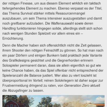
der nötigen Finesse, um aus diesem Element wirklich ein taktisch
tiefergehendes Element zu machen. Ebenso verpasst es der Titel,
das Thema Survival stärker mittels Ressourcenmangel
auszubauen, um sein Thema intensiver auszugestalten und damit
noch greifbarer aufzuladen. Die Waffenauswahl sowie deren
Handling funktionieren hingegen solide, allerdings stellt sich schon
nach wenigen Stunden Spielzeit vor allem eines ein –
Ernüchterung.
Denn die Macher haben sich offensichtlich nicht die Zeit gelassen,
ihrem Shooter den nötigen Feinschliff zu gönnen. So hat man nach
ein paar Dörfern und einigen Bunkern bald praktisch jede Variante
des Grafikdesigns gesichtet und die Gegnerhorden erinnern
Solospieler permanent daran, dass sie allein eigentlich so gut wie
keine Chance haben, da das Spiel offenbar nicht entsprechend der
Spieleranzahl die Balance justiert. Wer also zu viert loszieht ist
überproportional im Vorteil; reinen Solokriegern ist daher sogar zur
Frustvermeidung dringend zu raten, von
Generation Zero
aktuell
die Abzugsfinger zu lassen.