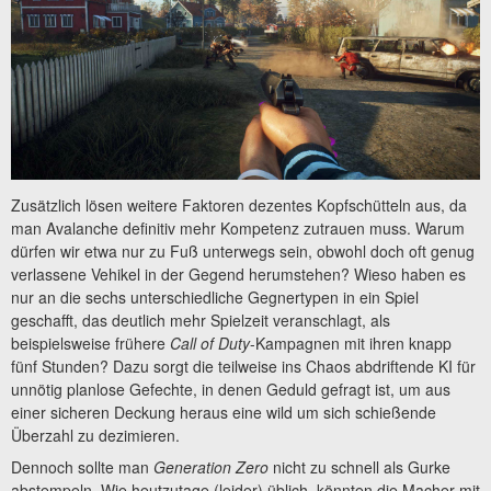
Zusätzlich lösen weitere Faktoren dezentes Kopfschütteln aus, da
man Avalanche definitiv mehr Kompetenz zutrauen muss. Warum
dürfen wir etwa nur zu Fuß unterwegs sein, obwohl doch oft genug
verlassene Vehikel in der Gegend herumstehen? Wieso haben es
nur an die sechs unterschiedliche Gegnertypen in ein Spiel
geschafft, das deutlich mehr Spielzeit veranschlagt, als
beispielsweise frühere
Call of Duty
-Kampagnen mit ihren knapp
fünf Stunden? Dazu sorgt die teilweise ins Chaos abdriftende KI für
unnötig planlose Gefechte, in denen Geduld gefragt ist, um aus
einer sicheren Deckung heraus eine wild um sich schießende
Überzahl zu dezimieren.
Dennoch sollte man
Generation Zero
nicht zu schnell als Gurke
abstempeln. Wie heutzutage (leider) üblich, könnten die Macher mit