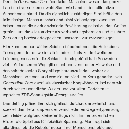
Denn in
Generation Zero
überfallen Maschinenwesen das ganze
Land und versetzten sowohl Stadt wie Land in den ultimativen
Ausnahmezustand. Da die eigentlich zuständigen Streitkräfte den
teils riesigen Mechs anscheinend nicht viel entgegenzusetzen
haben, muss die stark dezimierte Bevölkerung selbst zu den Waffen
greifen, um die alles andere als verhandlungsbereiten und mit ihrer
Zerstörung höchst erfolgreichen Invasoren zurückzuschlagen.
Hier kommen nun wir ins Spiel und übernehmen die Rolle eines
Teenagers, der entweder allein oder mit bis zu drei weiteren
Leidensgenossen in die Schlacht durch gefühlt halb Schweden
zieht. Auf unserem Weg gilt es anhand verstreuter Hinweise und
des sehr dezenten Storytellings herauszufinden, woher die
Maschinen kommen und was sie motiviert. Im Kern generiert sich
Generation Zero
dabei als klassischer Koop-Shooter, bei dem wir
durch schier unendliche Wälder und vor allem Dörfchen im
typischen ZDF-Sonntagsfilm-Design streifen.
Das Setting präsentiert sich grafisch durchaus ansehnlich und
speziell das Heranstapfen der verschiedenen Gegnertypen sorgt
beim leider aufgrund kleinerer Bugs nicht immer ordentlichen
Bilder- wie Spielfluss für reichlich Spannung. Man fragt sich
allerdings, ob die Roboter neben ihrer Menschenphobie auch