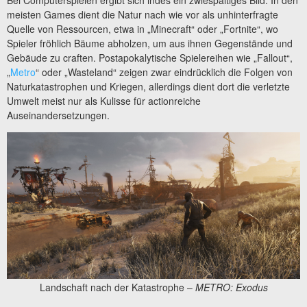
Bei Computerspielen ergibt sich indes ein zwiespältiges Bild. In den
meisten Games dient die Natur nach wie vor als unhinterfragte
Quelle von Ressourcen, etwa in „Minecraft“ oder „Fortnite“, wo
Spieler fröhlich Bäume abholzen, um aus ihnen Gegenstände und
Gebäude zu craften. Postapokalytische Spielereihen wie „Fallout“,
„
Metro
“ oder „Wasteland“ zeigen zwar eindrücklich die Folgen von
Naturkatastrophen und Kriegen, allerdings dient dort die verletzte
Umwelt meist nur als Kulisse für actionreiche
Auseinandersetzungen.
Landschaft nach der Katastrophe –
METRO: Exodus