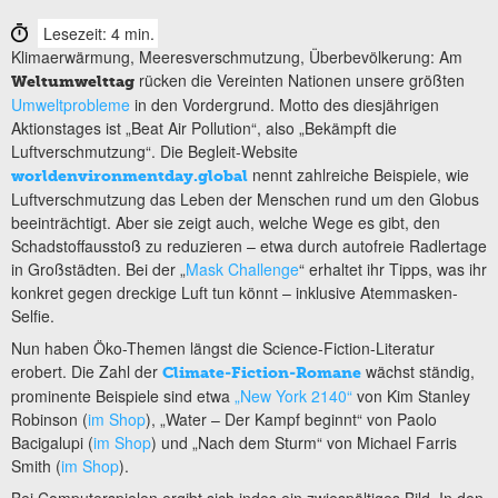
Lesezeit: 4 min.
Klimaerwärmung, Meeresverschmutzung, Überbevölkerung: Am
rücken die Vereinten Nationen unsere größten
Weltumwelttag
Umweltprobleme
in den Vordergrund. Motto des diesjährigen
Aktionstages ist „Beat Air Pollution“, also „Bekämpft die
Luftverschmutzung“. Die Begleit-Website
nennt zahlreiche Beispiele, wie
worldenvironmentday.global
Luftverschmutzung das Leben der Menschen rund um den Globus
beeinträchtigt. Aber sie zeigt auch, welche Wege es gibt, den
Schadstoffausstoß zu reduzieren – etwa durch autofreie Radlertage
in Großstädten. Bei der „
Mask Challenge
“ erhaltet ihr Tipps, was ihr
konkret gegen dreckige Luft tun könnt – inklusive Atemmasken-
Selfie.
Nun haben Öko-Themen längst die Science-Fiction-Literatur
erobert. Die Zahl der
wächst ständig,
Climate-Fiction-Romane
prominente Beispiele sind etwa
„New York 2140“
von Kim Stanley
Robinson (
im Shop
), „Water – Der Kampf beginnt“ von Paolo
Bacigalupi (
im Shop
) und „Nach dem Sturm“ von Michael Farris
Smith (
im Shop
).