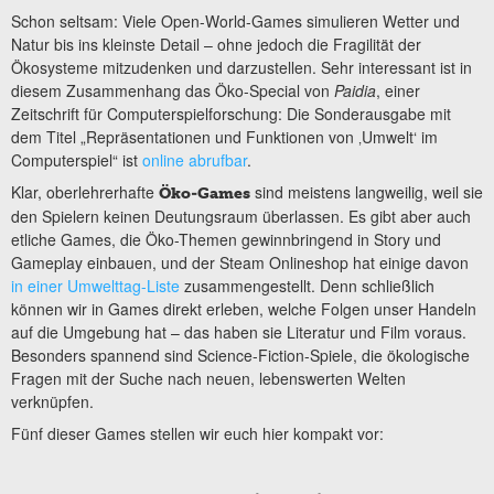
Schon seltsam: Viele Open-World-Games simulieren Wetter und
Natur bis ins kleinste Detail – ohne jedoch die Fragilität der
Ökosysteme mitzudenken und darzustellen. Sehr interessant ist in
diesem Zusammenhang das Öko-Special von
Paidia
, einer
Zeitschrift für Computerspielforschung: Die Sonderausgabe mit
dem Titel „Repräsentationen und Funktionen von ‚Umwelt‘ im
Computerspiel“ ist
online abrufbar
.
Klar, oberlehrerhafte
sind meistens langweilig, weil sie
Öko-Games
den Spielern keinen Deutungsraum überlassen. Es gibt aber auch
etliche Games, die Öko-Themen gewinnbringend in Story und
Gameplay einbauen, und der Steam Onlineshop hat einige davon
in einer Umwelttag-Liste
zusammengestellt. Denn schließlich
können wir in Games direkt erleben, welche Folgen unser Handeln
auf die Umgebung hat – das haben sie Literatur und Film voraus.
Besonders spannend sind Science-Fiction-Spiele, die ökologische
Fragen mit der Suche nach neuen, lebenswerten Welten
verknüpfen.
Fünf dieser Games stellen wir euch hier kompakt vor: