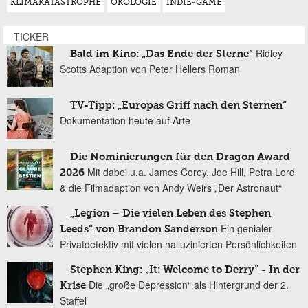
KLIMAKATASTROPHE
ÖKOLOGIE
INDIE-GAME
TICKER
Ridley
Bald im Kino: „Das Ende der Sterne“
Scotts Adaption von Peter Hellers Roman
TV-Tipp: „Europas Griff nach den Sternen“
Dokumentation heute auf Arte
Die Nominierungen für den Dragon Award
Mit dabei u.a. James Corey, Joe Hill, Petra Lord
2026
& die Filmadaption von Andy Weirs „Der Astronaut“
„Legion – Die vielen Leben des Stephen
Ein genialer
Leeds“ von Brandon Sanderson
Privatdetektiv mit vielen halluzinierten Persönlichkeiten
Stephen King: „It: Welcome to Derry“ - In der
Die „große Depression“ als Hintergrund der 2.
Krise
Staffel