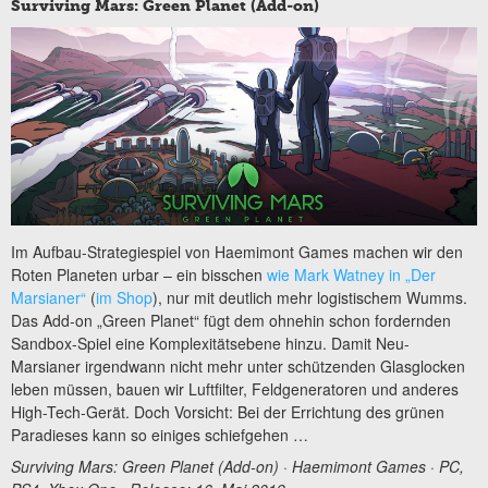
Surviving Mars: Green Planet (Add-on)
Im Aufbau-Strategiespiel von Haemimont Games machen wir den
Roten Planeten urbar – ein bisschen
wie Mark Watney in „Der
Marsianer“
(
im Shop
), nur mit deutlich mehr logistischem Wumms.
Das Add-on „Green Planet“ fügt dem ohnehin schon fordernden
Sandbox-Spiel eine Komplexitätsebene hinzu. Damit Neu-
Marsianer irgendwann nicht mehr unter schützenden Glasglocken
leben müssen, bauen wir Luftfilter, Feldgeneratoren und anderes
High-Tech-Gerät. Doch Vorsicht: Bei der Errichtung des grünen
Paradieses kann so einiges schiefgehen …
Surviving Mars: Green Planet (Add-on) · Haemimont Games · PC,