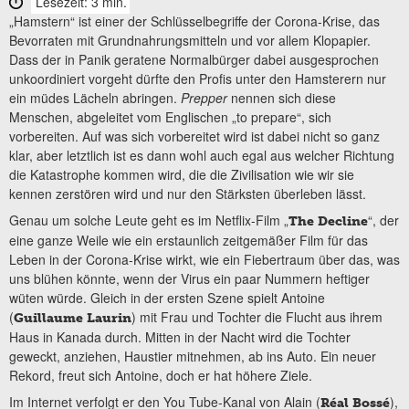
Lesezeit: 3 min.
„Hamstern“ ist einer der Schlüsselbegriffe der Corona-Krise, das
Bevorraten mit Grundnahrungsmitteln und vor allem Klopapier.
Dass der in Panik geratene Normalbürger dabei ausgesprochen
unkoordiniert vorgeht dürfte den Profis unter den Hamsterern nur
ein müdes Lächeln abringen.
Prepper
nennen sich diese
Menschen, abgeleitet vom Englischen „to prepare“, sich
vorbereiten. Auf was sich vorbereitet wird ist dabei nicht so ganz
klar, aber letztlich ist es dann wohl auch egal aus welcher Richtung
die Katastrophe kommen wird, die die Zivilisation wie wir sie
kennen zerstören wird und nur den Stärksten überleben lässt.
Genau um solche Leute geht es im Netflix-Film „
“, der
The Decline
eine ganze Weile wie ein erstaunlich zeitgemäßer Film für das
Leben in der Corona-Krise wirkt, wie ein Fiebertraum über das, was
uns blühen könnte, wenn der Virus ein paar Nummern heftiger
wüten würde. Gleich in der ersten Szene spielt Antoine
(
) mit Frau und Tochter die Flucht aus ihrem
Guillaume Laurin
Haus in Kanada durch. Mitten in der Nacht wird die Tochter
geweckt, anziehen, Haustier mitnehmen, ab ins Auto. Ein neuer
Rekord, freut sich Antoine, doch er hat höhere Ziele.
Im Internet verfolgt er den You Tube-Kanal von Alain (
),
Réal Bossé