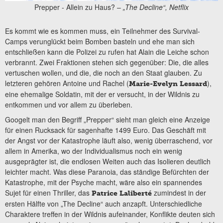
Prepper - Allein zu Haus? –
„The Decline“, Netflix
Es kommt wie es kommen muss, ein Teilnehmer des Survival-
Camps verunglückt beim Bomben basteln und ehe man sich
entschließen kann die Polizei zu rufen hat Alain die Leiche schon
verbrannt. Zwei Fraktionen stehen sich gegenüber: Die, die alles
vertuschen wollen, und die, die noch an den Staat glauben. Zu
letzteren gehören Antoine und Rachel (
),
Marie-Evelyn Lessard
eine ehemalige Soldatin, mit der er versucht, in der Wildnis zu
entkommen und vor allem zu überleben.
Googelt man den Begriff „Prepper“ sieht man gleich eine Anzeige
für einen Rucksack für sagenhafte 1499 Euro. Das Geschäft mit
der Angst vor der Katastrophe läuft also, wenig überraschend, vor
allem in Amerika, wo der Individualismus noch ein wenig
ausgeprägter ist, die endlosen Weiten auch das Isolieren deutlich
leichter macht. Was diese Paranoia, das ständige Befürchten der
Katastrophe, mit der Psyche macht, wäre also ein spannendes
Sujet für einen Thriller, das
zumindest in der
Patrice Laliberté
ersten Hälfte von „The Decline“ auch anzapft. Unterschiedliche
Charaktere treffen in der Wildnis aufeinander, Konflikte deuten sich