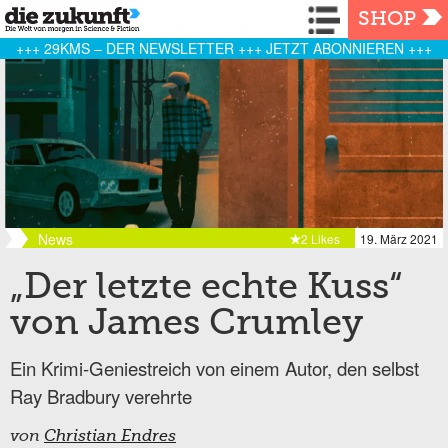
Navigation
SHOP
+++ 29KMS – DER NEWSLETTER +++ JETZT ABONNIEREN +++
News
2 Likes
19. März 2021
„Der letzte echte Kuss“
von James Crumley
Ein Krimi-Geniestreich von einem Autor, den selbst
Ray Bradbury verehrte
von
Christian Endres