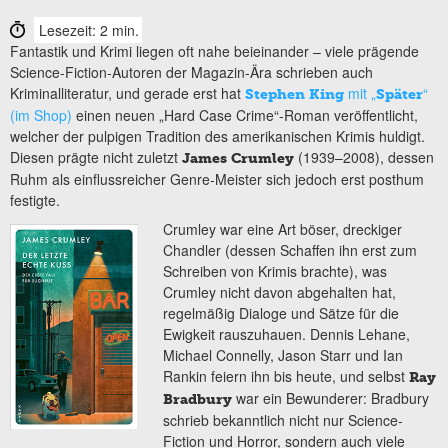
Lesezeit: 2 min.
Fantastik und Krimi liegen oft nahe beieinander – viele prägende
Science-Fiction-Autoren der Magazin-Ära schrieben auch
Kriminalliteratur, und gerade erst hat
mit „
“
Stephen King
Später
(im Shop)
einen neuen „Hard Case Crime“-Roman veröffentlicht,
welcher der pulpigen Tradition des amerikanischen Krimis huldigt.
Diesen prägte nicht zuletzt
(1939–2008), dessen
James Crumley
Ruhm als einflussreicher Genre-Meister sich jedoch erst posthum
festigte.
Crumley war eine Art böser, dreckiger
Chandler (dessen Schaffen ihn erst zum
Schreiben von Krimis brachte), was
Crumley nicht davon abgehalten hat,
regelmäßig Dialoge und Sätze für die
Ewigkeit rauszuhauen. Dennis Lehane,
Michael Connelly, Jason Starr und Ian
Rankin feiern ihn bis heute, und selbst
Ray
war ein Bewunderer: Bradbury
Bradbury
schrieb bekanntlich nicht nur Science-
Fiction und Horror, sondern auch viele