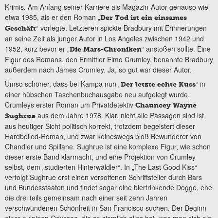
Krimis. Am Anfang seiner Karriere als Magazin-Autor genauso wie
etwa 1985, als er den Roman „
Der Tod ist ein einsames
“ vorlegte. Letzteren spickte Bradbury mit Erinnerungen
Geschäft
an seine Zeit als junger Autor in Los Angeles zwischen 1942 und
1952, kurz bevor er „
“ anstoßen sollte. Eine
Die Mars-Chroniken
Figur des Romans, den Ermittler Elmo Crumley, benannte Bradbury
außerdem nach James Crumley. Ja, so gut war dieser Autor.
Umso schöner, dass bei Kampa nun „
“ in
Der letzte echte Kuss
einer hübschen Taschenbuchausgabe neu aufgelegt wurde,
Crumleys erster Roman um Privatdetektiv
Chauncey Wayne
aus dem Jahre 1978. Klar, nicht alle Passagen sind ist
Sughrue
aus heutiger Sicht politisch korrekt, trotzdem begeistert dieser
Hardboiled-Roman, und zwar keineswegs bloß Bewunderer von
Chandler und Spillane. Sughrue ist eine komplexe Figur, wie schon
dieser erste Band klarmacht, und eine Projektion von Crumley
selbst, dem „studierten Hinterwäldler“. In „The Last Good Kiss“
verfolgt Sughrue erst einen versoffenen Schriftsteller durch Bars
und Bundesstaaten und findet sogar eine biertrinkende Dogge, ehe
die drei teils gemeinsam nach einer seit zehn Jahren
verschwundenen Schönheit in San Francisco suchen. Der Beginn