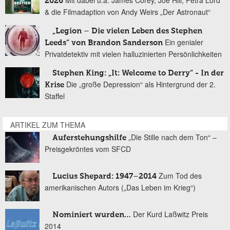
Mit dabei u.a. James Corey, Joe Hill, Petra Lord
2026
& die Filmadaption von Andy Weirs „Der Astronaut“
„Legion – Die vielen Leben des Stephen
Ein genialer
Leeds“ von Brandon Sanderson
Privatdetektiv mit vielen halluzinierten Persönlichkeiten
Stephen King: „It: Welcome to Derry“ - In der
Die „große Depression“ als Hintergrund der 2.
Krise
Staffel
ARTIKEL ZUM THEMA
„Die Stille nach dem Ton“ –
Auferstehungshilfe
Preisgekröntes vom SFCD
Zum Tod des
Lucius Shepard: 1947–2014
amerikanischen Autors („Das Leben im Krieg“)
Der Kurd Laßwitz Preis
Nominiert wurden…
2014