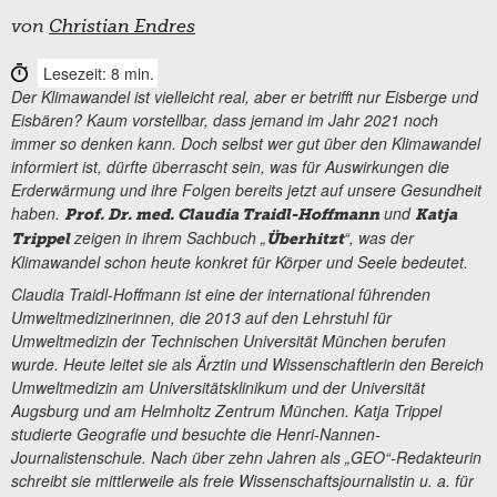
von
Christian Endres
Lesezeit: 8 min.
Der Klimawandel ist vielleicht real, aber er betrifft nur Eisberge und
Eisbären? Kaum vorstellbar, dass jemand im Jahr 2021 noch
immer so denken kann. Doch selbst wer gut über den Klimawandel
informiert ist, dürfte überrascht sein, was für Auswirkungen die
Erderwärmung und ihre Folgen bereits jetzt auf unsere Gesundheit
haben.
und
Prof. Dr. med. Claudia Traidl-Hoffmann
Katja
zeigen in ihrem Sachbuch „
“, was der
Trippel
Überhitzt
Klimawandel schon heute konkret für Körper und Seele bedeutet.
Claudia Traidl-Hoffmann ist eine der international führenden
Umweltmedizinerinnen, die 2013 auf den Lehrstuhl für
Umweltmedizin der Technischen Universität München berufen
wurde. Heute leitet sie als Ärztin und Wissenschaftlerin den Bereich
Umweltmedizin am Universitätsklinikum und der Universität
Augsburg und am Helmholtz Zentrum München. Katja Trippel
studierte Geografie und besuchte die Henri-Nannen-
Journalistenschule. Nach über zehn Jahren als „GEO“-Redakteurin
schreibt sie mittlerweile als freie Wissenschaftsjournalistin u. a. für