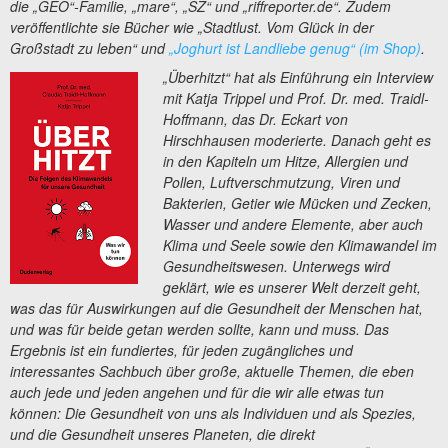
die „GEO“-Familie, „mare“, „SZ“ und „riffreporter.de“. Zudem
veröffentlichte sie Bücher wie „Stadtlust. Vom Glück in der
Großstadt zu leben“ und
„Joghurt ist Landliebe genug“ (im Shop)
.
„Überhitzt“ hat als Einführung ein Interview
mit Katja Trippel und Prof. Dr. med. Traidl-
Hoffmann, das Dr. Eckart von
Hirschhausen moderierte. Danach geht es
in den Kapiteln um Hitze, Allergien und
Pollen, Luftverschmutzung, Viren und
Bakterien, Getier wie Mücken und Zecken,
Wasser und andere Elemente, aber auch
Klima und Seele sowie den Klimawandel im
Gesundheitswesen. Unterwegs wird
geklärt, wie es unserer Welt derzeit geht,
was das für Auswirkungen auf die Gesundheit der Menschen hat,
und was für beide getan werden sollte, kann und muss. Das
Ergebnis ist ein fundiertes, für jeden zugängliches und
interessantes Sachbuch über große, aktuelle Themen, die eben
auch jede und jeden angehen und für die wir alle etwas tun
können: Die Gesundheit von uns als Individuen und als Spezies,
und die Gesundheit unseres Planeten, die direkt