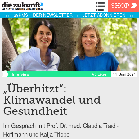
Navigation
SHOP
+++ 29KMS – DER NEWSLETTER +++ JETZT ABONNIEREN +++
Interview
3 Likes
11. Juni 2021
„Überhitzt“:
Klimawandel und
Gesundheit
Im Gespräch mit Prof. Dr. med. Claudia Traidl-
Hoffmann und Katja Trippel