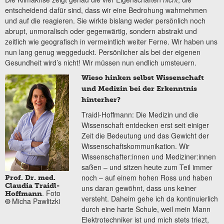
entscheidend dafür sind, dass wir eine Bedrohung wahrnehmen
und auf die reagieren. Sie wirkte bislang weder persönlich noch
abrupt, unmoralisch oder gegenwärtig, sondern abstrakt und
zeitlich wie geografisch in vermeintlich weiter Ferne. Wir haben uns
nun lang genug weggeduckt. Persönlicher als bei der eigenen
Gesundheit wird’s nicht! Wir müssen nun endlich umsteuern.
Wieso hinken selbst Wissenschaft
und Medizin bei der Erkenntnis
hinterher?
Traidl-Hoffmann: Die Medizin und die
Wissenschaft entdecken erst seit einiger
Zeit die Bedeutung und das Gewicht der
Wissenschaftskommunikation. Wir
Wissenschafter:innen und Mediziner:innen
saßen – und sitzen heute zum Teil immer
noch – auf einem hohen Ross und haben
Prof. Dr. med.
Claudia Traidl-
uns daran gewöhnt, dass uns keiner
. Foto
Hoffmann
versteht. Daheim gehe ich da kontinuierlich
Micha Pawlitzki
©
durch eine harte Schule, weil mein Mann
Elektrotechniker ist und mich stets triezt,