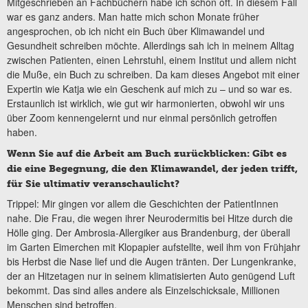
Mitgeschrieben an Fachbüchern habe ich schon oft. In diesem Fall
war es ganz anders. Man hatte mich schon Monate früher
angesprochen, ob ich nicht ein Buch über Klimawandel und
Gesundheit schreiben möchte. Allerdings sah ich in meinem Alltag
zwischen Patienten, einen Lehrstuhl, einem Institut und allem nicht
die Muße, ein Buch zu schreiben. Da kam dieses Angebot mit einer
Expertin wie Katja wie ein Geschenk auf mich zu – und so war es.
Erstaunlich ist wirklich, wie gut wir harmonierten, obwohl wir uns
über Zoom kennengelernt und nur einmal persönlich getroffen
haben.
Wenn Sie auf die Arbeit am Buch zurückblicken: Gibt es
die eine Begegnung, die den Klimawandel, der jeden trifft,
für Sie ultimativ veranschaulicht?
Trippel: Mir gingen vor allem die Geschichten der PatientInnen
nahe. Die Frau, die wegen ihrer Neurodermitis bei Hitze durch die
Hölle ging. Der Ambrosia-Allergiker aus Brandenburg, der überall
im Garten Eimerchen mit Klopapier aufstellte, weil ihm von Frühjahr
bis Herbst die Nase lief und die Augen tränten. Der Lungenkranke,
der an Hitzetagen nur in seinem klimatisierten Auto genügend Luft
bekommt. Das sind alles andere als Einzelschicksale, Millionen
Menschen sind betroffen.