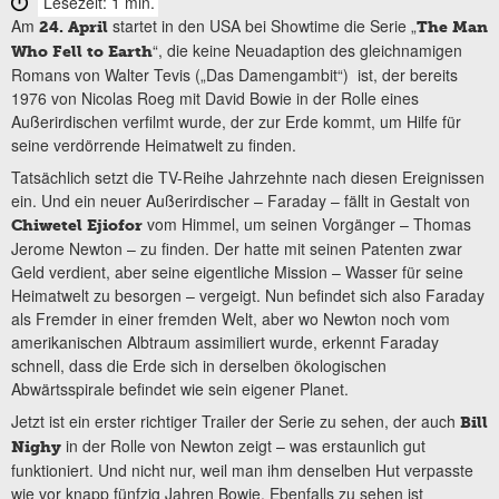
Lesezeit: 1 min.
Am
startet in den USA bei Showtime die Serie „
24. April
The Man
“, die keine Neuadaption des gleichnamigen
Who Fell to Earth
Romans von Walter Tevis („Das Damengambit“) ist, der bereits
1976 von Nicolas Roeg mit David Bowie in der Rolle eines
Außerirdischen verfilmt wurde, der zur Erde kommt, um Hilfe für
seine verdörrende Heimatwelt zu finden.
Tatsächlich setzt die TV-Reihe Jahrzehnte nach diesen Ereignissen
ein. Und ein neuer Außerirdischer – Faraday – fällt in Gestalt von
vom Himmel, um seinen Vorgänger – Thomas
Chiwetel Ejiofor
Jerome Newton – zu finden. Der hatte mit seinen Patenten zwar
Geld verdient, aber seine eigentliche Mission – Wasser für seine
Heimatwelt zu besorgen – vergeigt. Nun befindet sich also Faraday
als Fremder in einer fremden Welt, aber wo Newton noch vom
amerikanischen Albtraum assimiliert wurde, erkennt Faraday
schnell, dass die Erde sich in derselben ökologischen
Abwärtsspirale befindet wie sein eigener Planet.
Jetzt ist ein erster richtiger Trailer der Serie zu sehen, der auch
Bill
in der Rolle von Newton zeigt – was erstaunlich gut
Nighy
funktioniert. Und nicht nur, weil man ihm denselben Hut verpasste
wie vor knapp fünfzig Jahren Bowie. Ebenfalls zu sehen ist