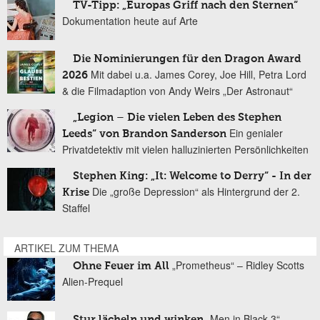
TV-Tipp: „Europas Griff nach den Sternen“
Dokumentation heute auf Arte
Die Nominierungen für den Dragon Award
Mit dabei u.a. James Corey, Joe Hill, Petra Lord
2026
& die Filmadaption von Andy Weirs „Der Astronaut“
„Legion – Die vielen Leben des Stephen
Ein genialer
Leeds“ von Brandon Sanderson
Privatdetektiv mit vielen halluzinierten Persönlichkeiten
Stephen King: „It: Welcome to Derry“ - In der
Die „große Depression“ als Hintergrund der 2.
Krise
Staffel
ARTIKEL ZUM THEMA
„Prometheus“ – Ridley Scotts
Ohne Feuer im All
Alien-Prequel
„Men in Black 3“
Stur lächeln und winken