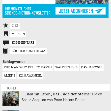
LIKE
MERKEN
KOMMENTARE
BÜCHER ZUM THEMA
Schlagworte:
THE MAN WHO FELL TO EARTH
WALTER TEVIS
DAVID BOWIE
ALIENS
KLIMAWANDEL
TICKER
Ridley
Bald im Kino: „Das Ende der Sterne“
Scotts Adaption von Peter Hellers Roman