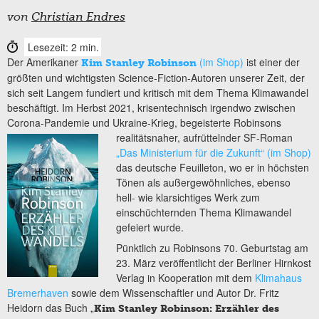
von
Christian Endres
Lesezeit: 2 min.
Der Amerikaner
(im Shop)
ist einer der
Kim Stanley Robinson
größten und wichtigsten Science-Fiction-Autoren unserer Zeit, der
sich seit Langem fundiert und kritisch mit dem Thema Klimawandel
beschäftigt. Im Herbst 2021, krisentechnisch irgendwo zwischen
Corona-Pandemie und Ukraine-Krieg, begeisterte Robinsons
realitätsnaher, aufrüttelnder
SF-Roman
„Das Ministerium für die Zukunft“
(im Shop)
das deutsche Feuilleton, wo er in höchsten
Tönen als außergewöhnliches, ebenso
hell- wie klarsichtiges Werk zum
einschüchternden Thema Klimawandel
gefeiert wurde.
Pünktlich zu Robinsons 70. Geburtstag am
23. März veröffentlicht der Berliner Hirnkost
Verlag in Kooperation mit dem
Klimahaus
Bremerhaven
sowie dem Wissenschaftler und Autor Dr. Fritz
Heidorn das Buch „
Kim Stanley Robinson: Erzähler des