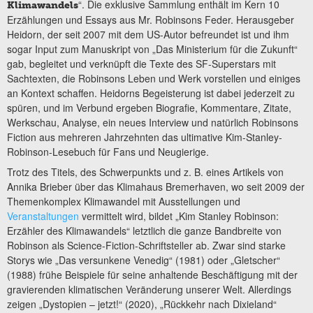
“. Die exklusive Sammlung enthält im Kern 10
Klimawandels
Erzählungen und Essays aus Mr. Robinsons Feder. Herausgeber
Heidorn, der seit 2007 mit dem US-Autor befreundet ist und ihm
sogar Input zum Manuskript von „Das Ministerium für die Zukunft“
gab, begleitet und verknüpft die Texte des SF-Superstars mit
Sachtexten, die Robinsons Leben und Werk vorstellen und einiges
an Kontext schaffen. Heidorns Begeisterung ist dabei jederzeit zu
spüren, und im Verbund ergeben Biografie, Kommentare, Zitate,
Werkschau, Analyse, ein neues Interview und natürlich Robinsons
Fiction aus mehreren Jahrzehnten das ultimative Kim-Stanley-
Robinson-Lesebuch für Fans und Neugierige.
Trotz des Titels, des Schwerpunkts und z. B. eines Artikels von
Annika Brieber über das Klimahaus Bremerhaven, wo seit 2009 der
Themenkomplex Klimawandel mit Ausstellungen und
Veranstaltungen
vermittelt wird, bildet „Kim Stanley Robinson:
Erzähler des Klimawandels“ letztlich die ganze Bandbreite von
Robinson als Science-Fiction-Schriftsteller ab. Zwar sind starke
Storys wie „Das versunkene Venedig“ (1981) oder „Gletscher“
(1988) frühe Beispiele für seine anhaltende Beschäftigung mit der
gravierenden klimatischen Veränderung unserer Welt. Allerdings
zeigen „Dystopien – jetzt!“ (2020), „Rückkehr nach Dixieland“