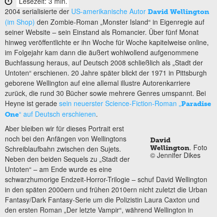
Lesezeit: 3 min.
2004 serialisierte der
US-amerikanische Autor
David Wellington
(im Shop)
den Zombie-Roman „Monster Island“ in Eigenregie auf
seiner Website – sein Einstand als Romancier. Über fünf Monat
hinweg veröffentlichte er ihn Woche für Woche kapitelweise online,
im Folgejahr kam dann die äußert wohlwollend aufgenommene
Buchfassung heraus, auf Deutsch 2008 schließlich als „Stadt der
Untoten“ erschienen. 20 Jahre später blickt der 1971 in Pittsburgh
geborene Wellington auf eine allemal illustre Autorenkarriere
zurück, die rund 30 Bücher sowie mehrere Genres umspannt. Bei
Heyne ist gerade
sein neuerster Science-Fiction-Roman „
Paradise
“ auf Deutsch erschienen
.
One
Aber bleiben wir für dieses Portrait erst
noch bei den Anfängen von Wellingtons
David
. Foto
Schreiblaufbahn zwischen den Sujets.
Wellington
© Jennifer Dikes
Neben den beiden Sequels zu „Stadt der
Untoten“ – am Ende wurde es eine
schwarzhumorige Endzeit-Horror-Trilogie – schuf David Wellington
in den späten 2000ern und frühen 2010ern nicht zuletzt die Urban
Fantasy/Dark Fantasy-Serie um die Polizistin Laura Caxton und
den ersten Roman „Der letzte Vampir“, während Wellington in