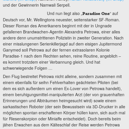
und der Gewinnerin Namwali Serpell.
Und nun liegt also „
“ auf
Paradise One
Deutsch vor, Mr. Wellingtons neuester, seitenstarker SF-Roman.
Dieser Roman des Amerikaners beginnt mit der in Ungnade
gefallenen Brandwachen-Agentin Alexandra Petrowa, einer alles
andere denn unumstrittenen Polizistin in zweiter Generation. Nach
einer misslungenen Serienkillerjagd auf dem eisigen Jupitermond
Ganymed soll Petrowa auf der fernen extrasolaren Kolonie
Paradise-1 nach dem Rechten sehen, reine Routine, angeblich –
es kommt trotzdem einer Verbannung gleich. Und hat
schwerwiegende Folgen …
Den Flug bestreitet Petrowa nicht alleine, sondern zusammen mit
einem ebenfalls für seihn Fehlverhalten geächteten Piloten (bei
dem es sich außerdem um einen Ex-Lover von Petrowa handelt),
einem beruhigungsmittel-manipulierten Arzt (der von grauenhaften
Erinnerungen und Albträumen heimgesucht wird) sowie einem
sarkastischen Roboter (der sein Bewusstsein via 3D-Drucker in alle
möglichen spontan erschaffenen Körper hüllen kann, sich auch mal
für Riesenskorpion oder Miniaffe entscheidet). Doch bereits beim
jähen Erwachen aus dem Kälteschlaf der Reise werden Petrowa