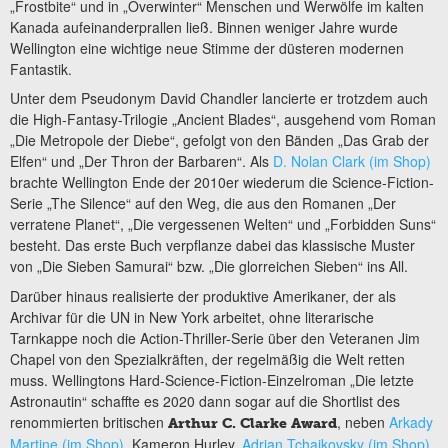
„Frostbite“ und in „Overwinter“ Menschen und Werwölfe im kalten
Kanada aufeinanderprallen ließ. Binnen weniger Jahre wurde
Wellington eine wichtige neue Stimme der düsteren modernen
Fantastik.
Unter dem Pseudonym David Chandler lancierte er trotzdem auch
die High-Fantasy-Trilogie „Ancient Blades“, ausgehend vom Roman
„Die Metropole der Diebe“, gefolgt von den Bänden „Das Grab der
Elfen“ und „Der Thron der Barbaren“. Als
D. Nolan Clark (im Shop)
brachte Wellington Ende der 2010er wiederum die Science-Fiction-
Serie „The Silence“ auf den Weg, die aus den Romanen „Der
verratene Planet“, „Die vergessenen Welten“ und „Forbidden Suns“
besteht. Das erste Buch verpflanze dabei das klassische Muster
von „Die Sieben Samurai“ bzw. „Die glorreichen Sieben“ ins All.
Darüber hinaus realisierte der produktive Amerikaner, der als
Archivar für die UN in New York arbeitet, ohne literarische
Tarnkappe noch die Action-Thriller-Serie über den Veteranen Jim
Chapel von den Spezialkräften, der regelmäßig die Welt retten
muss. Wellingtons Hard-Science-Fiction-Einzelroman „Die letzte
Astronautin“ schaffte es 2020 dann sogar auf die Shortlist des
renommierten britischen
, neben
Arkady
Arthur C. Clarke Award
Martine (im Shop)
, Kameron Hurley,
Adrian Tchaikovsky (im Shop)