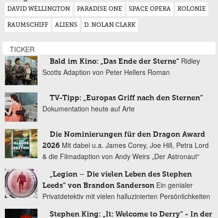
DAVID WELLINGTON
PARADISE ONE
SPACE OPERA
KOLONIE
RAUMSCHIFF
ALIENS
D. NOLAN CLARK
TICKER
Ridley
Bald im Kino: „Das Ende der Sterne“
Scotts Adaption von Peter Hellers Roman
TV-Tipp: „Europas Griff nach den Sternen“
Dokumentation heute auf Arte
Die Nominierungen für den Dragon Award
Mit dabei u.a. James Corey, Joe Hill, Petra Lord
2026
& die Filmadaption von Andy Weirs „Der Astronaut“
„Legion – Die vielen Leben des Stephen
Ein genialer
Leeds“ von Brandon Sanderson
Privatdetektiv mit vielen halluzinierten Persönlichkeiten
Stephen King: „It: Welcome to Derry“ - In der