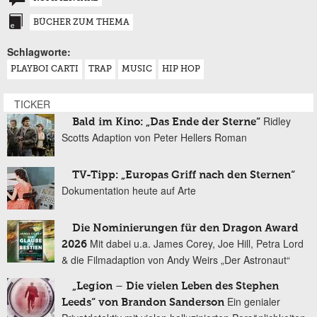
BÜCHER ZUM THEMA
Schlagworte:
PLAYBOI CARTI
TRAP
MUSIC
HIP HOP
TICKER
Ridley
Bald im Kino: „Das Ende der Sterne“
Scotts Adaption von Peter Hellers Roman
TV-Tipp: „Europas Griff nach den Sternen“
Dokumentation heute auf Arte
Die Nominierungen für den Dragon Award
Mit dabei u.a. James Corey, Joe Hill, Petra Lord
2026
& die Filmadaption von Andy Weirs „Der Astronaut“
„Legion – Die vielen Leben des Stephen
Ein genialer
Leeds“ von Brandon Sanderson