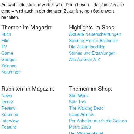
Auswahl, die stetig erweitert wird. Denn Lesen – da sind sich alle
einig – wird auch in der digitalen Zukunft seinen Stellenwert
behalten.
Themen im Magazin:
Highlights im Shop:
Buch
Aktuelle Neuerscheinungen
Film
Science-Fiction-Bestseller
TV
Die Zukunftsedition
Game
Stories und Erzählungen
Gadget
Alle Autoren A-Z
Science
Kolumnen
Rubriken im Magazin:
Themen im Shop:
News
Star Wars
Essay
Star Trek
Review
The Walking Dead
Kolumne
Isaac Asimov
Interview
Per Anhalter durch die Galaxis
Feature
Metro 2033
Der Wüstenplanet