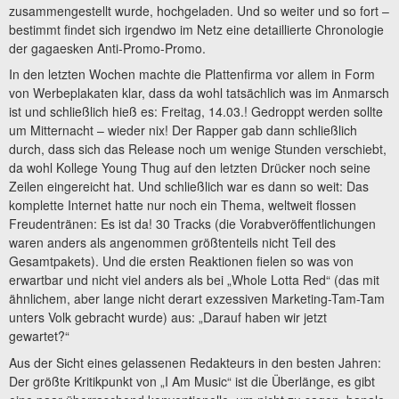
zusammengestellt wurde, hochgeladen. Und so weiter und so fort –
bestimmt findet sich irgendwo im Netz eine detaillierte Chronologie
der gagaesken Anti-Promo-Promo.
In den letzten Wochen machte die Plattenfirma vor allem in Form
von Werbeplakaten klar, dass da wohl tatsächlich was im Anmarsch
ist und schließlich hieß es: Freitag, 14.03.! Gedroppt werden sollte
um Mitternacht – wieder nix! Der Rapper gab dann schließlich
durch, dass sich das Release noch um wenige Stunden verschiebt,
da wohl Kollege Young Thug auf den letzten Drücker noch seine
Zeilen eingereicht hat. Und schließlich war es dann so weit: Das
komplette Internet hatte nur noch ein Thema, weltweit flossen
Freudentränen: Es ist da! 30 Tracks (die Vorabveröffentlichungen
waren anders als angenommen größtenteils nicht Teil des
Gesamtpakets). Und die ersten Reaktionen fielen so was von
erwartbar und nicht viel anders als bei „Whole Lotta Red“ (das mit
ähnlichem, aber lange nicht derart exzessiven Marketing-Tam-Tam
unters Volk gebracht wurde) aus: „Darauf haben wir jetzt
gewartet?“
Aus der Sicht eines gelassenen Redakteurs in den besten Jahren:
Der größte Kritikpunkt von „I Am Music“ ist die Überlänge, es gibt