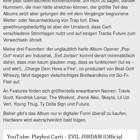
eine paar überraschend konventionelle, um nicht zu sagen, banale
Nummern, die man hätte streichen können, der größte Teil des
Albums setzt aber gelungen die mit dem Vorgänger begonnene
Weiter- oder Neuentwicklung von Trap fort. Etwa
gewöhnungsbedürftig ist aber der Umstand, dass Carti
verschiedene Stimmlagen nutzt und auf einigen Tracks Future zum
Verwechseln ähnelt.
Meine drei Favoriten: der unglaublich harte Album-Opener „Pop
Out“ kratzt am Industrial, „Evil Jordan“ kommt derart minimalistisch
daher, dass man kaum glauben mag, dass es funktioniert (tut es –
und wie!), „Charge Dem Hoes a Fee“, co-produziert von Beat-Gott
Wheezy, fährt dagegen vielschichtiges Breitwandkino mit Sci-Fi-
Flair auf.
An Features finden sich größtenteils erwartbaren Namen: Travis
Scott, Kendrick Lamar, The Weeknd, Jhené Aiko, Skepta, Lil Uzi
Vert, Young Thug, Ty Dolla Sign und Future.
Bisher gibt’s das Album nur in digitaler Form überall zu kaufen,
Hardware wird wahrscheinlich bald folgen.
YouTube: Playboi Carti - EVIL J0RDAN (Official