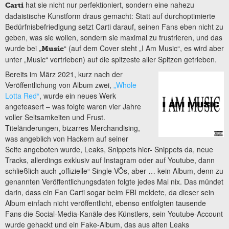
hat sie nicht nur perfektioniert, sondern eine nahezu
Carti
dadaistische Kunstform draus gemacht: Statt auf durchoptimierte
Bedürfnisbefriedigung setzt Carti darauf, seinen Fans eben nicht zu
geben, was sie wollen, sondern sie maximal zu frustrieren, und das
wurde bei „
“ (auf dem Cover steht „I Am Music“, es wird aber
Music
unter „Music“ vertrieben) auf die spitzeste aller Spitzen getrieben.
Bereits im März 2021, kurz nach der
Veröffentlichung von Album zwei,
„Whole
Lotta Red“
, wurde ein neues Werk
angeteasert – was folgte waren vier Jahre
voller Seltsamkeiten und Frust.
Titeländerungen, bizarres Merchandising,
was angeblich von Hackern auf seiner
Seite angeboten wurde, Leaks, Snippets hier- Snippets da, neue
Tracks, allerdings exklusiv auf Instagram oder auf Youtube, dann
schließlich auch „offizielle“ Single-VÖs, aber … kein Album, denn zu
genannten Veröffentlichungsdaten folgte jedes Mal nix. Das mündet
darin, dass ein Fan Carti sogar beim FBI meldete, da dieser sein
Album einfach nicht veröffentlicht, ebenso entfolgten tausende
Fans die Social-Media-Kanäle des Künstlers, sein Youtube-Account
wurde gehackt und ein Fake-Album, das aus alten Leaks