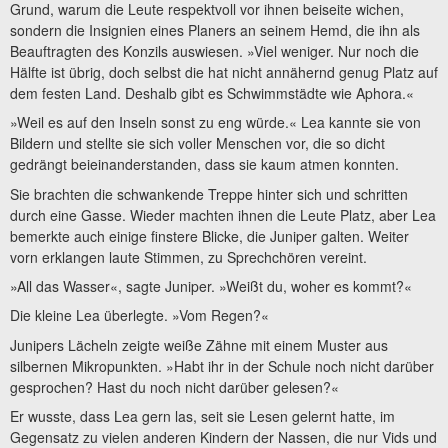
Grund, warum die Leute respektvoll vor ihnen beiseite wichen,
sondern die Insignien eines Planers an seinem Hemd, die ihn als
Beauftragten des Konzils auswiesen. »Viel weniger. Nur noch die
Hälfte ist übrig, doch selbst die hat nicht annähernd genug Platz auf
dem festen Land. Deshalb gibt es Schwimmstädte wie Aphora.«
»Weil es auf den Inseln sonst zu eng würde.« Lea kannte sie von
Bildern und stellte sie sich voller Menschen vor, die so dicht
gedrängt beieinanderstanden, dass sie kaum atmen konnten.
Sie brachten die schwankende Treppe hinter sich und schritten
durch eine Gasse. Wieder machten ihnen die Leute Platz, aber Lea
bemerkte auch einige finstere Blicke, die Juniper galten. Weiter
vorn erklangen laute Stimmen, zu Sprechchören vereint.
»All das Wasser«, sagte Juniper. »Weißt du, woher es kommt?«
Die kleine Lea überlegte. »Vom Regen?«
Junipers Lächeln zeigte weiße Zähne mit einem Muster aus
silbernen Mikropunkten. »Habt ihr in der Schule noch nicht darüber
gesprochen? Hast du noch nicht darüber gelesen?«
Er wusste, dass Lea gern las, seit sie Lesen gelernt hatte, im
Gegensatz zu vielen anderen Kindern der Nassen, die nur Vids und