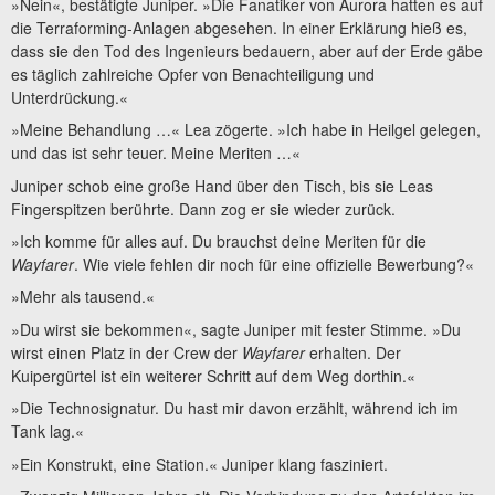
»Nein«, bestätigte Juniper. »Die Fanatiker von Aurora hatten es auf
die Terraforming-Anlagen abgesehen. In einer Erklärung hieß es,
dass sie den Tod des Ingenieurs bedauern, aber auf der Erde gäbe
es täglich zahlreiche Opfer von Benachteiligung und
Unterdrückung.«
»Meine Behandlung …« Lea zögerte. »Ich habe in Heilgel gelegen,
und das ist sehr teuer. Meine Meriten …«
Juniper schob eine große Hand über den Tisch, bis sie Leas
Fingerspitzen berührte. Dann zog er sie wieder zurück.
»Ich komme für alles auf. Du brauchst deine Meriten für die
Wayfarer
. Wie viele fehlen dir noch für eine offizielle Bewerbung?«
»Mehr als tausend.«
»Du wirst sie bekommen«, sagte Juniper mit fester Stimme. »Du
wirst einen Platz in der Crew der
Wayfarer
erhalten. Der
Kuipergürtel ist ein weiterer Schritt auf dem Weg dorthin.«
»Die Technosignatur. Du hast mir davon erzählt, während ich im
Tank lag.«
»Ein Konstrukt, eine Station.« Juniper klang fasziniert.