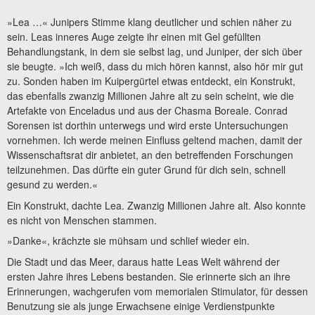
»Lea …« Junipers Stimme klang deutlicher und schien näher zu
sein. Leas inneres Auge zeigte ihr einen mit Gel gefüllten
Behandlungstank, in dem sie selbst lag, und Juniper, der sich über
sie beugte. »Ich weiß, dass du mich hören kannst, also hör mir gut
zu. Sonden haben im Kuipergürtel etwas entdeckt, ein Konstrukt,
das ebenfalls zwanzig Millionen Jahre alt zu sein scheint, wie die
Artefakte von Enceladus und aus der Chasma Boreale. Conrad
Sorensen ist dorthin unterwegs und wird erste Untersuchungen
vornehmen. Ich werde meinen Einfluss geltend machen, damit der
Wissenschaftsrat dir anbietet, an den betreffenden Forschungen
teilzunehmen. Das dürfte ein guter Grund für dich sein, schnell
gesund zu werden.«
Ein Konstrukt, dachte Lea. Zwanzig Millionen Jahre alt. Also konnte
es nicht von Menschen stammen.
»Danke«, krächzte sie mühsam und schlief wieder ein.
Die Stadt und das Meer, daraus hatte Leas Welt während der
ersten Jahre ihres Lebens bestanden. Sie erinnerte sich an ihre
Erinnerungen, wachgerufen vom memorialen Stimulator, für dessen
Benutzung sie als junge Erwachsene einige Verdienstpunkte