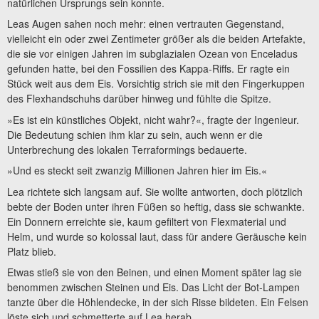
natürlichen Ursprungs sein konnte.
Leas Augen sahen noch mehr: einen vertrauten Gegenstand,
vielleicht ein oder zwei Zentimeter größer als die beiden Artefakte,
die sie vor einigen Jahren im subglazialen Ozean von Enceladus
gefunden hatte, bei den Fossilien des Kappa-Riffs. Er ragte ein
Stück weit aus dem Eis. Vorsichtig strich sie mit den Fingerkuppen
des Flexhandschuhs darüber hinweg und fühlte die Spitze.
»Es ist ein künstliches Objekt, nicht wahr?«, fragte der Ingenieur.
Die Bedeutung schien ihm klar zu sein, auch wenn er die
Unterbrechung des lokalen Terraformings bedauerte.
»Und es steckt seit zwanzig Millionen Jahren hier im Eis.«
Lea richtete sich langsam auf. Sie wollte antworten, doch plötzlich
bebte der Boden unter ihren Füßen so heftig, dass sie schwankte.
Ein Donnern erreichte sie, kaum gefiltert von Flexmaterial und
Helm, und wurde so kolossal laut, dass für andere Geräusche kein
Platz blieb.
Etwas stieß sie von den Beinen, und einen Moment später lag sie
benommen zwischen Steinen und Eis. Das Licht der Bot-Lampen
tanzte über die Höhlendecke, in der sich Risse bildeten. Ein Felsen
löste sich und schmetterte auf Lea herab.