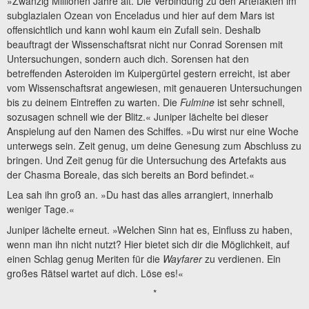
»Zwanzig Millionen Jahre alt. Die Verbindung zu den Artefakten im
subglazialen Ozean von Enceladus und hier auf dem Mars ist
offensichtlich und kann wohl kaum ein Zufall sein. Deshalb
beauftragt der Wissenschaftsrat nicht nur Conrad Sorensen mit
Untersuchungen, sondern auch dich. Sorensen hat den
betreffenden Asteroiden im Kuipergürtel gestern erreicht, ist aber
vom Wissenschaftsrat angewiesen, mit genaueren Untersuchungen
bis zu deinem Eintreffen zu warten. Die
Fulmine
ist sehr schnell,
sozusagen schnell wie der Blitz.« Juniper lächelte bei dieser
Anspielung auf den Namen des Schiffes. »Du wirst nur eine Woche
unterwegs sein. Zeit genug, um deine Genesung zum Abschluss zu
bringen. Und Zeit genug für die Untersuchung des Artefakts aus
der Chasma Boreale, das sich bereits an Bord befindet.«
Lea sah ihn groß an. »Du hast das alles arrangiert, innerhalb
weniger Tage.«
Juniper lächelte erneut. »Welchen Sinn hat es, Einfluss zu haben,
wenn man ihn nicht nutzt? Hier bietet sich dir die Möglichkeit, auf
einen Schlag genug Meriten für die
Wayfarer
zu verdienen. Ein
großes Rätsel wartet auf dich. Löse es!«
*