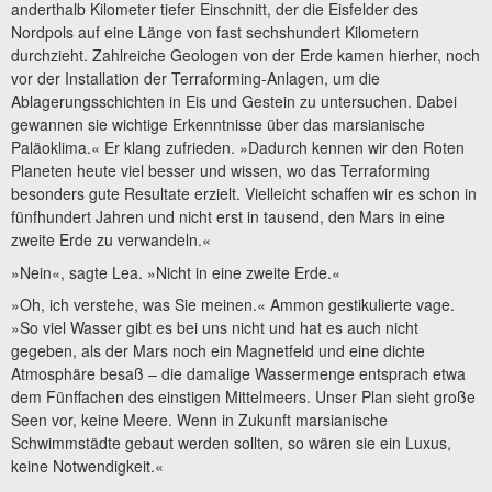
anderthalb Kilometer tiefer Einschnitt, der die Eisfelder des
Nordpols auf eine Länge von fast sechshundert Kilometern
durchzieht. Zahlreiche Geologen von der Erde kamen hierher, noch
vor der Installation der Terraforming-Anlagen, um die
Ablagerungsschichten in Eis und Gestein zu untersuchen. Dabei
gewannen sie wichtige Erkenntnisse über das marsianische
Paläoklima.« Er klang zufrieden. »Dadurch kennen wir den Roten
Planeten heute viel besser und wissen, wo das Terraforming
besonders gute Resultate erzielt. Vielleicht schaffen wir es schon in
fünfhundert Jahren und nicht erst in tausend, den Mars in eine
zweite Erde zu verwandeln.«
»Nein«, sagte Lea. »Nicht in eine zweite Erde.«
»Oh, ich verstehe, was Sie meinen.« Ammon gestikulierte vage.
»So viel Wasser gibt es bei uns nicht und hat es auch nicht
gegeben, als der Mars noch ein Magnetfeld und eine dichte
Atmosphäre besaß – die damalige Wassermenge entsprach etwa
dem Fünffachen des einstigen Mittelmeers. Unser Plan sieht große
Seen vor, keine Meere. Wenn in Zukunft marsianische
Schwimmstädte gebaut werden sollten, so wären sie ein Luxus,
keine Notwendigkeit.«