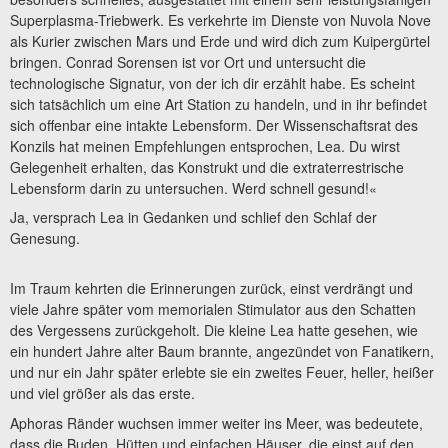
Superplasma-Triebwerk. Es verkehrte im Dienste von Nuvola Nove
als Kurier zwischen Mars und Erde und wird dich zum Kuipergürtel
bringen. Conrad Sorensen ist vor Ort und untersucht die
technologische Signatur, von der ich dir erzählt habe. Es scheint
sich tatsächlich um eine Art Station zu handeln, und in ihr befindet
sich offenbar eine intakte Lebensform. Der Wissenschaftsrat des
Konzils hat meinen Empfehlungen entsprochen, Lea. Du wirst
Gelegenheit erhalten, das Konstrukt und die extraterrestrische
Lebensform darin zu untersuchen. Werd schnell gesund!«
Ja, versprach Lea in Gedanken und schlief den Schlaf der
Genesung.
Im Traum kehrten die Erinnerungen zurück, einst verdrängt und
viele Jahre später vom memorialen Stimulator aus den Schatten
des Vergessens zurückgeholt. Die kleine Lea hatte gesehen, wie
ein hundert Jahre alter Baum brannte, angezündet von Fanatikern,
und nur ein Jahr später erlebte sie ein zweites Feuer, heller, heißer
und viel größer als das erste.
Aphoras Ränder wuchsen immer weiter ins Meer, was bedeutete,
dass die Buden, Hütten und einfachen Häuser, die einst auf den