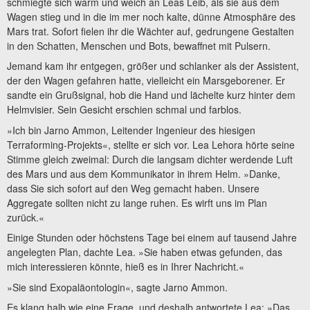
schmiegte sich warm und weich an Leas Leib, als sie aus dem
Wagen stieg und in die im mer noch kalte, dünne Atmosphäre des
Mars trat. Sofort fielen ihr die Wächter auf, gedrungene Gestalten
in den Schatten, Menschen und Bots, bewaffnet mit Pulsern.
Jemand kam ihr entgegen, größer und schlanker als der Assistent,
der den Wagen gefahren hatte, vielleicht ein Marsgeborener. Er
sandte ein Grußsignal, hob die Hand und lächelte kurz hinter dem
Helmvisier. Sein Gesicht erschien schmal und farblos.
»Ich bin Jarno Ammon, Leitender Ingenieur des hiesigen
Terraforming-Projekts«, stellte er sich vor. Lea Lehora hörte seine
Stimme gleich zweimal: Durch die langsam dichter werdende Luft
des Mars und aus dem Kommunikator in ihrem Helm. »Danke,
dass Sie sich sofort auf den Weg gemacht haben. Unsere
Aggregate sollten nicht zu lange ruhen. Es wirft uns im Plan
zurück.«
Einige Stunden oder höchstens Tage bei einem auf tausend Jahre
angelegten Plan, dachte Lea. »Sie haben etwas gefunden, das
mich interessieren könnte, hieß es in Ihrer Nachricht.«
»Sie sind Exopaläontologin«, sagte Jarno Ammon.
Es klang halb wie eine Frage, und deshalb antwortete Lea: »Das