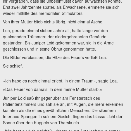
ihr vergraben, dass sie unbeeinflusst davon aufwachsen konnte.
Erst zwei Jahrzehnte später, als Erwachsene, erinnerte sie sich
wieder mithilfe des memorialen Stimulators.
Von ihrer Mutter blieb nichts übrig, nicht einmal Asche.
Lea, gerade einmal sieben Jahre alt, hatte lange vor den
qualmenden Trümmern der niedergebrannten Gebäude
gestanden. Bis Juniper Loid gekommen war, sie in die Arme
geschlossen und in seine Obhut genommen hatte.
Die Bilder verblassten, die Hitze des Feuers verließ Lea.
Sie schlief.
»Ich habe es noch einmal erlebt, in einem Traum«, sagte Lea.
»Das Feuer von damals, in dem meine Mutter starb.«
Juniper Loid saß ihr gegenüber am Fenstertisch des
Patientenzimmers und sah sie an, mit Augen, die mehr erkennen
konnten als die eines gewöhnlichen Menschen. Die silbernen
Interface-Spangen in seinem Gesicht fingen das blasse Licht der
Sonne über den Kuppeln von Tharsia ein.
»Wie hast du dich gefühlt?«, fragte er mit Anteilnahme in seiner