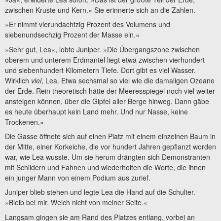
zwischen Kruste und Kern.« Sie erinnerte sich an die Zahlen.
»Er nimmt vierundachtzig Prozent des Volumens und
siebenundsechzig Prozent der Masse ein.«
»Sehr gut, Lea«, lobte Juniper. »Die Übergangszone zwischen
oberem und unterem Erdmantel liegt etwa zwischen vierhundert
und siebenhundert Kilometern Tiefe. Dort gibt es viel Wasser.
Wirklich
viel
, Lea. Etwa sechsmal so viel wie die damaligen Ozeane
der Erde. Rein theoretisch hätte der Meeresspiegel noch viel weiter
ansteigen können, über die Gipfel aller Berge hinweg. Dann gäbe
es heute überhaupt kein Land mehr. Und nur Nasse, keine
Trockenen.«
Die Gasse öffnete sich auf einen Platz mit einem einzelnen Baum in
der Mitte, einer Korkeiche, die vor hundert Jahren gepflanzt worden
war, wie Lea wusste. Um sie herum drängten sich Demonstranten
mit Schildern und Fahnen und wiederholten die Worte, die ihnen
ein junger Mann von einem Podium aus zurief.
Juniper blieb stehen und legte Lea die Hand auf die Schulter.
»Bleib bei mir. Weich nicht von meiner Seite.«
Langsam gingen sie am Rand des Platzes entlang, vorbei an