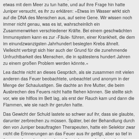
etwas mit dem Meer zu tun hatte, und auf ihre Frage hin hatte
Juniper versucht, es ihr zu erklären: »Etwas im Wasser wirkt sich
auf die DNA des Menschen aus, auf seine Gene. Wir wissen noch
immer nicht genau, was es ist, wahrscheinlich ein
Zusammenwirken verschiedener Kräfte. Bei einem geschwächten
Immunsystem kann es zur ›Fäule‹ führen, einer Krankheit, die dem
im einundzwanzigsten Jahrhundert besiegten Krebs ähnelt.
Vielleicht verbirgt sich hier auch der Grund für die zunehmende
Unfruchtbarkeit des Menschen, die in spätestens hundert Jahren
zu einem großen Problem werden könnte.«
Lea dachte nicht an dieses Gespräch, als sie zusammen mit vielen
anderen das Feuer beobachtete, unbeachtet und anonym in der
Menge der Schaulustigen. Sie dachte an ihre Mutter, die beim
Ausbrechen des Feuers nicht hatte fliehen können. Sie stellte sich
vor, wie sie hilflos im Bett lag, als erst der Rauch kam und dann die
Flammen, wie sie nach ihr gerufen hatte.
Das Gewicht der Schuld lastete so schwer auf ihr, dass sie glaubte,
darunter zerbrechen zu müssen. Später, bei der Behandlung durch
den von Juniper beauftragten Therapeuten, hatte ein Selektor zwar
nicht die Erinnerungen an das Feuer aus ihr getilgt, aber so tief in