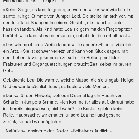
Enceladus. »Das … Objekt …«
»Keine Sorge, es konnte geborgen werden.« Das war wieder die
sanfte, ruhige Stimme von Juniper Loid. Sie stellte ihn sich vor, mit
den Interface-Spangen in seinem Gesicht, die manche Leute
hässlich fanden. Als Kind hatte Lea sie gern mit den Fingerspitzen
berührt. »Du kannst es untersuchen, sobald du dich erholt hast.«
»Das wird noch eine Weile dauern.« Die andere Stimme, vielleicht
ein Arzt. »Sie ist schwer verletzt und kann von Glück sagen, mit
dem Leben davongekommen zu sein. Die Heilung multipler
Frakturen und Organquetschungen braucht Zeit, selbst im teuren
Gel.«
Gel, dachte Lea. Die warme, weiche Masse, die sie umgab: Heilgel.
Und es war tatsächlich teuer, es kostete viele Meriten.
»Danke für den Hinweis, Doktor.« Diesmal lag ein Hauch von
Schärfe in Junipers Stimme. »Ich komme für alles auf, darauf habe
ich bereits hingewiesen, nicht wahr? Die Kosten spielen keine
Rolle. Hauptsache, wir erhalten unsere Lea heil und gesund
zurück, so bald wie möglich.«
»Natürlich«, erwiderte der Doktor. »Selbstverständlich.«