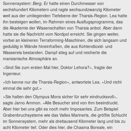
Sonnensystem:
Berg
. Er hatte einen Durchmesser von
sechshundert Kilometern und ragte sechsundzwanzig Kilometer
weit aus der umliegenden Tiefebene der Tharsis-Region. Lea hatte
ihn besteigen wollen, im Rahmen eines Ausflugsprogramms, das
die Akademie der Wissenschaften von Tharsia anbot. Aber dann
hatte sie die Nachricht vom Nordpol erreicht. Sie gingen weiter,
vorbei an kleineren Terraforming-Maschinen, die sich langsam und
geduldig in Wände hineinfraßen, die aus Kohlendioxid- und
Wassereis bestanden. Dampf stieg auf und reicherte die
marsianische Atmosphäre an.
»Sind Sie zum ersten Mal hier, Doktor Lehora?«, fragte der
Ingenieur.
»Ich kenne nur die Tharsis-Region«, antwortete Lea. »Und nicht
einmal die sehr gut.«
»Sie halten den Olympus Mons sicher für sehr eindrucksvoll«,
sagte Jarno Ammon. »Alle Besucher sind von ihm beeindruckt.
Aber hier bei uns gibt es noch mehr Imposantes. Zum Beispiel
Grabenbruchsysteme wie das Valles Marineris, die größte Schlucht
im Sonnensystem, mehr als dreitausend Kilometer lang und bis zu
acht Kilometer tief. Oder dies hier, die Chasma Boreale, ein