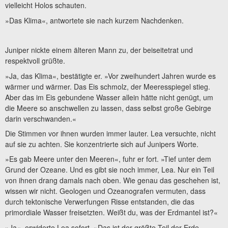
vielleicht Holos schauten.
»Das Klima«, antwortete sie nach kurzem Nachdenken.
Juniper nickte einem älteren Mann zu, der beiseitetrat und
respektvoll grüßte.
»Ja, das Klima«, bestätigte er. »Vor zweihundert Jahren wurde es
wärmer und wärmer. Das Eis schmolz, der Meeresspiegel stieg.
Aber das im Eis gebundene Wasser allein hätte nicht genügt, um
die Meere so anschwellen zu lassen, dass selbst große Gebirge
darin verschwanden.«
Die Stimmen vor ihnen wurden immer lauter. Lea versuchte, nicht
auf sie zu achten. Sie konzentrierte sich auf Junipers Worte.
»Es gab Meere unter den Meeren«, fuhr er fort. »Tief unter dem
Grund der Ozeane. Und es gibt sie noch immer, Lea. Nur ein Teil
von ihnen drang damals nach oben. Wie genau das geschehen ist,
wissen wir nicht. Geologen und Ozeanografen vermuten, dass
durch tektonische Verwerfungen Risse entstanden, die das
primordiale Wasser freisetzten. Weißt du, was der Erdmantel ist?«
»Ja«, erwiderte Lea sofort. »Das ist der größte Teil der Erde,