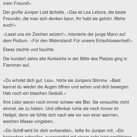
mein Freund!«
Der große Juniper Loid lächelte. »Das ist Lea Lehora, die beste
Freundin, die man sich denken kann. Ihr habt sie gehört. Wehe
euch!«
»Lasst uns ein Zeichen setzen!«, intonierte der junge Mann auf
dem Podium. »Für den Widerstand! Für unsere Entschlossenheit!«
Etwas zischte und fauchte.
Die hundert Jahre alte Korkeiche in der Mitte des Platzes ging in
Flammen auf.
»Du erholst dich gut, Lea«, hörte sie Junipers Stimme. »Bald
kannst du wieder die Augen öffnen und sehen und dich bewegen.
Hab noch ein bisschen Geduld.«
Ihre Lider waren noch immer schwer wie Blei. Sie versuchte nicht
einmal, sie zu heben. Und offenbar ruhte sie noch immer im
Heilgel, denn sie fühlte sich nach wie vor von einer warmen,
weichen Masse umgeben.
»Ein Schiff wird für dich vorbereitet«, teilte ihr Juniper mit. »Ein
besonders schnelles, ausgestattet mit einem sehr leistungsfähigen