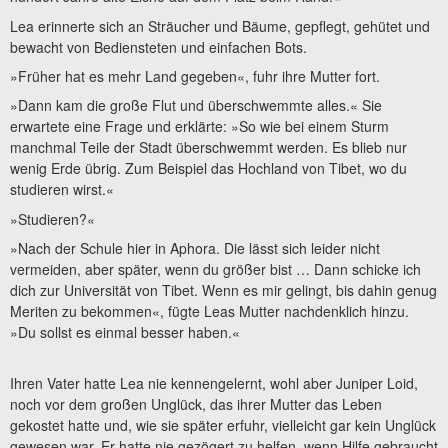
Lea erinnerte sich an Sträucher und Bäume, gepflegt, gehütet und
bewacht von Bediensteten und einfachen Bots.
»Früher hat es mehr Land gegeben«, fuhr ihre Mutter fort.
»Dann kam die große Flut und überschwemmte alles.« Sie
erwartete eine Frage und erklärte: »So wie bei einem Sturm
manchmal Teile der Stadt überschwemmt werden. Es blieb nur
wenig Erde übrig. Zum Beispiel das Hochland von Tibet, wo du
studieren wirst.«
»Studieren?«
»Nach der Schule hier in Aphora. Die lässt sich leider nicht
vermeiden, aber später, wenn du größer bist … Dann schicke ich
dich zur Universität von Tibet. Wenn es mir gelingt, bis dahin genug
Meriten zu bekommen«, fügte Leas Mutter nachdenklich hinzu.
»Du sollst es einmal besser haben.«
Ihren Vater hatte Lea nie kennengelernt, wohl aber Juniper Loid,
noch vor dem großen Unglück, das ihrer Mutter das Leben
gekostet hatte und, wie sie später erfuhr, vielleicht gar kein Unglück
gewesen war. Er hatte nie gezögert zu helfen, wenn Hilfe gebraucht