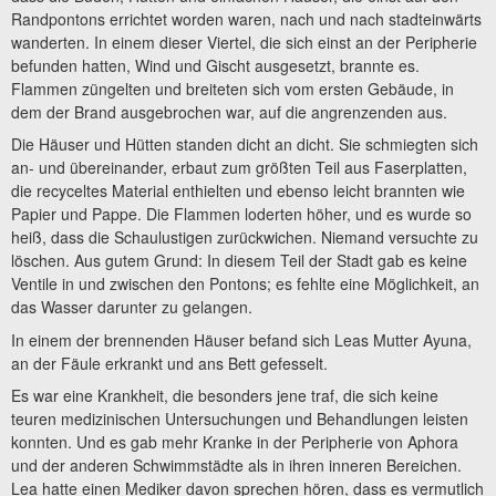
Randpontons errichtet worden waren, nach und nach stadteinwärts
wanderten. In einem dieser Viertel, die sich einst an der Peripherie
befunden hatten, Wind und Gischt ausgesetzt, brannte es.
Flammen züngelten und breiteten sich vom ersten Gebäude, in
dem der Brand ausgebrochen war, auf die angrenzenden aus.
Die Häuser und Hütten standen dicht an dicht. Sie schmiegten sich
an- und übereinander, erbaut zum größten Teil aus Faserplatten,
die recyceltes Material enthielten und ebenso leicht brannten wie
Papier und Pappe. Die Flammen loderten höher, und es wurde so
heiß, dass die Schaulustigen zurückwichen. Niemand versuchte zu
löschen. Aus gutem Grund: In diesem Teil der Stadt gab es keine
Ventile in und zwischen den Pontons; es fehlte eine Möglichkeit, an
das Wasser darunter zu gelangen.
In einem der brennenden Häuser befand sich Leas Mutter Ayuna,
an der Fäule erkrankt und ans Bett gefesselt.
Es war eine Krankheit, die besonders jene traf, die sich keine
teuren medizinischen Untersuchungen und Behandlungen leisten
konnten. Und es gab mehr Kranke in der Peripherie von Aphora
und der anderen Schwimmstädte als in ihren inneren Bereichen.
Lea hatte einen Mediker davon sprechen hören, dass es vermutlich