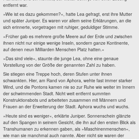
entfernt war.
»Wie ist es dazu gekommen?«, hatte Lea gefragt, erst ihre Mutter
und später Juniper. Es waren vor allem seine Erklärungen, an die
sich erinnerte, vorgetragen mit ruhiger, geduldiger Stimme.
»Früher gab es mehrere große Meere auf der Erde und zwischen
ihnen nicht nur einige wenige Inseln, sondern ganze Kontinente,
auf denen neun Milliarden Menschen Platz hatten.«
»Das sind viele«, staunte die junge Lea, ohne eine genaue
Vorstellung von der Größe der genannten Zahl zu haben.
Sie stiegen eine Treppe hoch, deren Stufen unter ihnen
schwankten. Hier, am Rand von Aphora, wehte fast immer starker
Wind, und die Pontons kamen nie so zur Ruhe wie weiter im Innern
der schwimmenden Stadt. Nicht weit entfernt summten
Konstruktionsbots und arbeiteten zusammen mit Männern und
Frauen an der Erweiterung der Stadt. Aphora wuchs und wuchs.
»Heute sind es weniger«, erklärte Juniper. Sonnenschein glänzte
auf den Spangen in seinem Gesicht, die ihn auf den ersten Blick als
Transhumanen zu erkennen gaben, als »Maschinenmenschen«,
wie man sie manchmal auch nannte. Aber nicht sie waren der