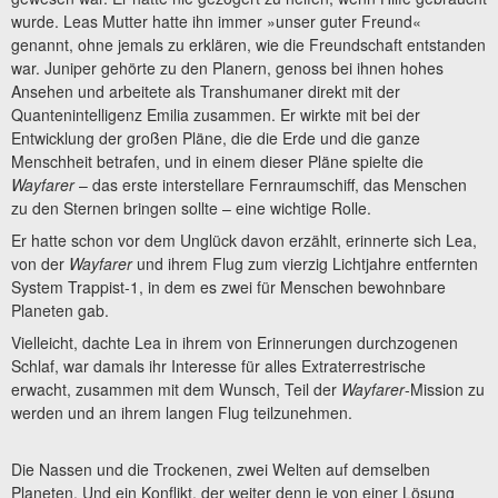
wurde. Leas Mutter hatte ihn immer »unser guter Freund«
genannt, ohne jemals zu erklären, wie die Freundschaft entstanden
war. Juniper gehörte zu den Planern, genoss bei ihnen hohes
Ansehen und arbeitete als Transhumaner direkt mit der
Quantenintelligenz Emilia zusammen. Er wirkte mit bei der
Entwicklung der großen Pläne, die die Erde und die ganze
Menschheit betrafen, und in einem dieser Pläne spielte die
Wayfarer
– das erste interstellare Fernraumschiff, das Menschen
zu den Sternen bringen sollte – eine wichtige Rolle.
Er hatte schon vor dem Unglück davon erzählt, erinnerte sich Lea,
von der
Wayfarer
und ihrem Flug zum vierzig Lichtjahre entfernten
System Trappist-1, in dem es zwei für Menschen bewohnbare
Planeten gab.
Vielleicht, dachte Lea in ihrem von Erinnerungen durchzogenen
Schlaf, war damals ihr Interesse für alles Extraterrestrische
erwacht, zusammen mit dem Wunsch, Teil der
Wayfarer
-Mission zu
werden und an ihrem langen Flug teilzunehmen.
Die Nassen und die Trockenen, zwei Welten auf demselben
Planeten. Und ein Konflikt, der weiter denn je von einer Lösung