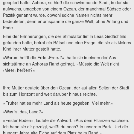
geopfert hatte. Aphora, so hieß die schwimmende Stadt, in der sie
aufwuchs, umgeben von einem Ozean, der manchmal Südsee oder
Pazifik genannt wurde, obwohl solche Namen nichts mehr
bedeuteten, denn er umspannte die ganze Welt, ohne Anfang und
Ende.
Eine der Erinnerungen, die der Stimulator tief in Leas Gedächtnis
gefunden hatte, betraf ein Rätsel und eine Frage, die sie als kleines
Kind ihrer Mutter gestellt hatte.
»Warum heißt die Erde ›Erde‹?«, hatte sie in einem der Aus-
sichtstürme an Aphoras Rand gefragt. »Müsste die Welt nicht
›Meer‹ heißen?«
Ihre Mutter deutete über den Ozean, der auf allen Seiten der Stadt
bis zum Horizont und weit darüber hinaus reichte.
»Früher hat es mehr Land als heute gegeben. Viel mehr.«
»Was ist das, Land?«
»Fester Boden«, lautete die Antwort. »Aus dem Pflanzen wachsen.
Ich habe sie dir gezeigt, weißt du noch? In unserem Park. Und die
hundert Jahre alte Eiche auf dem Platz beim Rand.«