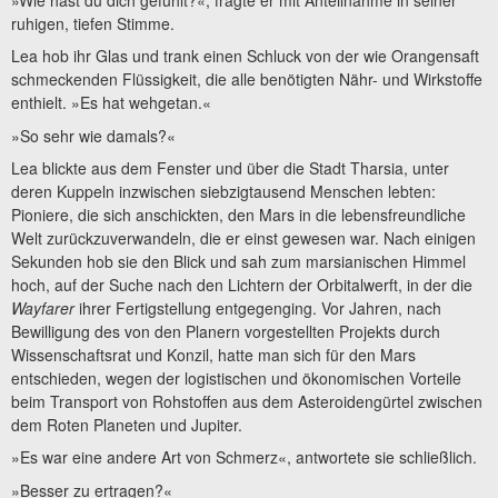
ruhigen, tiefen Stimme.
Lea hob ihr Glas und trank einen Schluck von der wie Orangensaft
schmeckenden Flüssigkeit, die alle benötigten Nähr- und Wirkstoffe
enthielt. »Es hat wehgetan.«
»So sehr wie damals?«
Lea blickte aus dem Fenster und über die Stadt Tharsia, unter
deren Kuppeln inzwischen siebzigtausend Menschen lebten:
Pioniere, die sich anschickten, den Mars in die lebensfreundliche
Welt zurückzuverwandeln, die er einst gewesen war. Nach einigen
Sekunden hob sie den Blick und sah zum marsianischen Himmel
hoch, auf der Suche nach den Lichtern der Orbitalwerft, in der die
Wayfarer
ihrer Fertigstellung entgegenging. Vor Jahren, nach
Bewilligung des von den Planern vorgestellten Projekts durch
Wissenschaftsrat und Konzil, hatte man sich für den Mars
entschieden, wegen der logistischen und ökonomischen Vorteile
beim Transport von Rohstoffen aus dem Asteroidengürtel zwischen
dem Roten Planeten und Jupiter.
»Es war eine andere Art von Schmerz«, antwortete sie schließlich.
»Besser zu ertragen?«