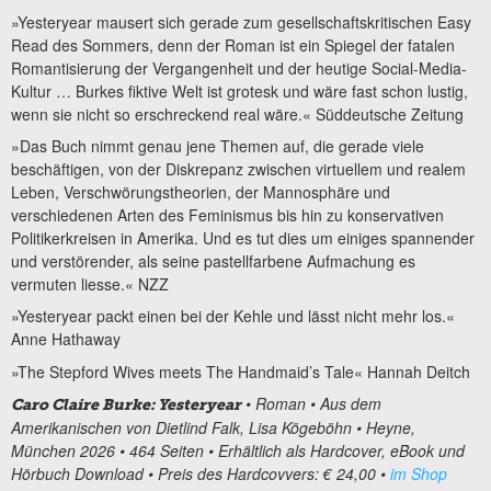
»Yesteryear mausert sich gerade zum gesellschaftskritischen Easy
Read des Sommers, denn der Roman ist ein Spiegel der fatalen
Romantisierung der Vergangenheit und der heutige Social-Media-
Kultur … Burkes fiktive Welt ist grotesk und wäre fast schon lustig,
wenn sie nicht so erschreckend real wäre.« Süddeutsche Zeitung
»Das Buch nimmt genau jene Themen auf, die gerade viele
beschäftigen, von der Diskrepanz zwischen virtuellem und realem
Leben, Verschwörungstheorien, der Mannosphäre und
verschiedenen Arten des Feminismus bis hin zu konservativen
Politikerkreisen in Amerika. Und es tut dies um einiges spannender
und verstörender, als seine pastellfarbene Aufmachung es
vermuten liesse.« NZZ
»Yesteryear packt einen bei der Kehle und lässt nicht mehr los.«
Anne Hathaway
»The Stepford Wives meets The Handmaid’s Tale« Hannah Deitch
• Roman • Aus dem
Caro Claire Burke: Yesteryear
Amerikanischen von Dietlind Falk, Lisa Kögeböhn • Heyne,
München 2026 • 464 Seiten • Erhältlich als Hardcover, eBook und
Hörbuch Download • Preis des Hardcovvers: € 24,00 •
im Shop