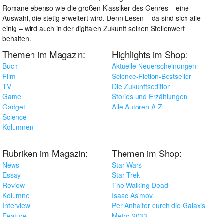
Romane ebenso wie die großen Klassiker des Genres – eine
Auswahl, die stetig erweitert wird. Denn Lesen – da sind sich alle
einig – wird auch in der digitalen Zukunft seinen Stellenwert
behalten.
Themen im Magazin:
Highlights im Shop:
Buch
Aktuelle Neuerscheinungen
Film
Science-Fiction-Bestseller
TV
Die Zukunftsedition
Game
Stories und Erzählungen
Gadget
Alle Autoren A-Z
Science
Kolumnen
Rubriken im Magazin:
Themen im Shop:
News
Star Wars
Essay
Star Trek
Review
The Walking Dead
Kolumne
Isaac Asimov
Interview
Per Anhalter durch die Galaxis
Feature
Metro 2033