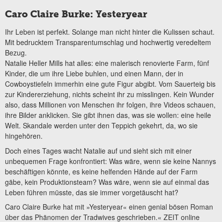
Caro Claire Burke: Yesteryear
Ihr Leben ist perfekt. Solange man nicht hinter die Kulissen schaut.
Mit bedrucktem Transparentumschlag und hochwertig veredeltem
Bezug.
Natalie Heller Mills hat alles: eine malerisch renovierte Farm, fünf
Kinder, die um ihre Liebe buhlen, und einen Mann, der in
Cowboystiefeln immerhin eine gute Figur abgibt. Vom Sauerteig bis
zur Kindererziehung, nichts scheint ihr zu misslingen. Kein Wunder
also, dass Millionen von Menschen ihr folgen, ihre Videos schauen,
ihre Bilder anklicken. Sie gibt ihnen das, was sie wollen: eine heile
Welt. Skandale werden unter den Teppich gekehrt, da, wo sie
hingehören.
Doch eines Tages wacht Natalie auf und sieht sich mit einer
unbequemen Frage konfrontiert: Was wäre, wenn sie keine Nannys
beschäftigen könnte, es keine helfenden Hände auf der Farm
gäbe, kein Produktionsteam? Was wäre, wenn sie auf einmal das
Leben führen müsste, das sie immer vorgetäuscht hat?
Caro Claire Burke hat mit »Yesteryear« einen genial bösen Roman
über das Phänomen der Tradwives geschrieben.« ZEIT online