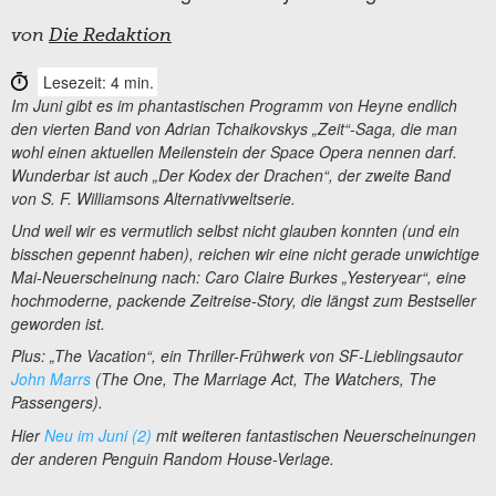
von
Die Redaktion
Lesezeit: 4 min.
Im Juni gibt es im phantastischen Programm von Heyne endlich
den vierten Band von Adrian Tchaikovskys „Zeit“-Saga, die man
wohl einen aktuellen Meilenstein der Space Opera nennen darf.
Wunderbar ist auch „Der Kodex der Drachen“, der zweite Band
von S. F. Williamsons Alternativweltserie.
Und weil wir es vermutlich selbst nicht glauben konnten (und ein
bisschen gepennt haben), reichen wir eine nicht gerade unwichtige
Mai-Neuerscheinung nach: Caro Claire Burkes „Yesteryear“, eine
hochmoderne, packende Zeitreise-Story, die längst zum Bestseller
geworden ist.
Plus: „The Vacation“, ein Thriller-Frühwerk von SF-Lieblingsautor
John Marrs
(The One, The Marriage Act, The Watchers, The
Passengers).
Hier
Neu im Juni (2)
mit weiteren fantastischen Neuerscheinungen
der anderen Penguin Random House-Verlage.