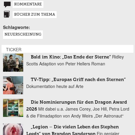
KOMMENTARE
BÜCHER ZUM THEMA
Schlagworte:
NEUERSCHEINUNG
TICKER
Ridley
Bald im Kino: „Das Ende der Sterne“
Scotts Adaption von Peter Hellers Roman
TV-Tipp: „Europas Griff nach den Sternen“
Dokumentation heute auf Arte
Die Nominierungen für den Dragon Award
Mit dabei u.a. James Corey, Joe Hill, Petra Lord
2026
& die Filmadaption von Andy Weirs „Der Astronaut“
„Legion – Die vielen Leben des Stephen
Ein genialer
Leeds“ von Brandon Sanderson