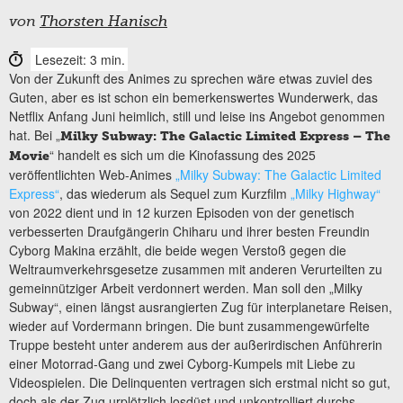
von
Thorsten Hanisch
Lesezeit: 3 min.
Von der Zukunft des Animes zu sprechen wäre etwas zuviel des
Guten, aber es ist schon ein bemerkenswertes Wunderwerk, das
Netflix Anfang Juni heimlich, still und leise ins Angebot genommen
hat. Bei „
Milky Subway: The Galactic Limited Express – The
“ handelt es sich um die Kinofassung des 2025
Movie
veröffentlichten Web-Animes
„Milky Subway: The Galactic Limited
Express“
, das wiederum als Sequel zum Kurzfilm
„Milky Highway“
von 2022 dient und in 12 kurzen Episoden von der genetisch
verbesserten Draufgängerin Chiharu und ihrer besten Freundin
Cyborg Makina erzählt, die beide wegen Verstoß gegen die
Weltraumverkehrsgesetze zusammen mit anderen Verurteilten zu
gemeinnütziger Arbeit verdonnert werden. Man soll den „Milky
Subway“, einen längst ausrangierten Zug für interplanetare Reisen,
wieder auf Vordermann bringen. Die bunt zusammengewürfelte
Truppe besteht unter anderem aus der außerirdischen Anführerin
einer Motorrad-Gang und zwei Cyborg-Kumpels mit Liebe zu
Videospielen. Die Delinquenten vertragen sich erstmal nicht so gut,
doch als der Zug urplötzlich losdüst und unkontrolliert durchs