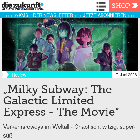
Navigation
SHOP
+++ 29KMS – DER NEWSLETTER +++ JETZT ABONNIEREN +++
Review
17. Juni 2026
„Milky Subway: The
Galactic Limited
Express - The Movie“
Verkehrsrowdys im Weltall - Chaotisch, witzig, super-
süß