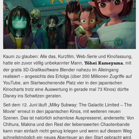
Kaum zu glauben: Alle das, Kurzfilm, Web-Serie und Kinofassung,
hatte ein zuvor völlig unbekannter Mann,
, mit
Yōhei Kameyama
der gratis 3D-Grafiksoftware Blender nahezu im Alleingang
realisiert – angesichts des Erfolgs (über 200 Millionen Zugriffe auf
YouTube, am Startwochenende Platz vier in den japanischen
Kinocharts trotz eine Auswertung in gerade mal 73 Kinos) dürfte
Disney ins Schwitzen geraten.
Seit dem 12. Juni läuft „Milky Subway: The Galactic Limited – The
Movie” erneut in den japanischen Kinos, mit weiteren neuen
Szenen. Das ist natürlich schamlose Auspresserei, anderseits: Von
Chihura, Makina und den Rest der liebenswerten Chaotenbande
kann man einfach nicht genug kriegen und wenn auf diesem Weg
schnellstmöglich ein neues Abenteuer an den Start gebracht wird,