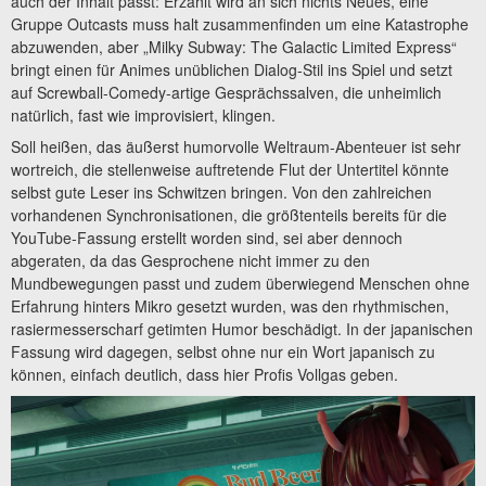
auch der Inhalt passt: Erzählt wird an sich nichts Neues, eine
Gruppe Outcasts muss halt zusammenfinden um eine Katastrophe
abzuwenden, aber „Milky Subway: The Galactic Limited Express“
bringt einen für Animes unüblichen Dialog-Stil ins Spiel und setzt
auf Screwball-Comedy-artige Gesprächssalven, die unheimlich
natürlich, fast wie improvisiert, klingen.
Soll heißen, das äußerst humorvolle Weltraum-Abenteuer ist sehr
wortreich, die stellenweise auftretende Flut der Untertitel könnte
selbst gute Leser ins Schwitzen bringen. Von den zahlreichen
vorhandenen Synchronisationen, die größtenteils bereits für die
YouTube-Fassung erstellt worden sind, sei aber dennoch
abgeraten, da das Gesprochene nicht immer zu den
Mundbewegungen passt und zudem überwiegend Menschen ohne
Erfahrung hinters Mikro gesetzt wurden, was den rhythmischen,
rasiermesserscharf getimten Humor beschädigt. In der japanischen
Fassung wird dagegen, selbst ohne nur ein Wort japanisch zu
können, einfach deutlich, dass hier Profis Vollgas geben.