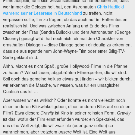
Films abspielt, fühlt sich wissenschaftlich so hanebüchen an, dass
wer immer die Gelegenheit hat, den Astronauten
Chris Hadfield
während seiner Lesereise in Deutschland
zu treffen, nicht
verpassen sollte, ihn zu fragen, ob das auch nur im Entferntesten
realistisch ist. Und was zwischen Anfang und Ende des Films
zwischen der Frau (Sandra Bullock) und dem Astronauten (George
Clooney) gesagt wird, hat noch nicht einmal den Charakter von
ernsthaften Dialogen – diese Dialoge geben eindeutig zu erkennen,
dass sie aus irgendeinem John-Wayne-Film oder einer Billig-TV-
Serie geklaut sind.
Ahhh. Macht es nicht Spaß, große Hollywood-Filme in die Pfanne
zu hauen? Wir schlauen, abgebrühten Filmexperten, die wir sind.
Soll doch das gemeine Volk so etwas gut finden – wir blicken durch,
wir erkennen die Masche, wir wissen, was für ein unsäglicher
Quatsch das ist …
Aber wissen wir es wirklich? Oder könnte es nicht vielleicht noch
einen anderen Blickwinkel geben, einen anderen Blick auf so einen
Film? Etwa diesen:
Gravity
ist Kino in seiner reinsten Form.
Gravity
ist das, wofür der Film einst erfunden wurde: ein Spektakel, das
uns eine Welt zeigt, die wir zwar nie (oder ganz selten) so
wahrnehmen, aber trotzdem
unsere
Welt ist. Eine Welt aus