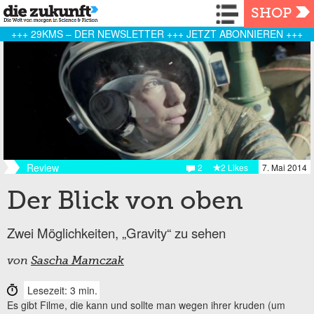
Navigation
SHOP
+++ 29KMS – DER NEWSLETTER +++ JETZT ABONNIEREN +++
Review
2
2 Likes
7. Mai 2014
Der Blick von oben
Zwei Möglichkeiten, „Gravity“ zu sehen
von
Sascha Mamczak
Lesezeit: 3 min.
Es gibt Filme, die kann und sollte man wegen ihrer kruden (um