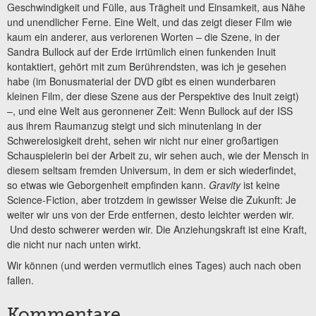
Geschwindigkeit und Fülle, aus Trägheit und Einsamkeit, aus Nähe
und unendlicher Ferne. Eine Welt, und das zeigt dieser Film wie
kaum ein anderer, aus verlorenen Worten – die Szene, in der
Sandra Bullock auf der Erde irrtümlich einen funkenden Inuit
kontaktiert, gehört mit zum Berührendsten, was ich je gesehen
habe (im Bonusmaterial der DVD gibt es einen wunderbaren
kleinen Film, der diese Szene aus der Perspektive des Inuit zeigt)
–, und eine Welt aus geronnener Zeit: Wenn Bullock auf der ISS
aus ihrem Raumanzug steigt und sich minutenlang in der
Schwerelosigkeit dreht, sehen wir nicht nur einer großartigen
Schauspielerin bei der Arbeit zu, wir sehen auch, wie der Mensch in
diesem seltsam fremden Universum, in dem er sich wiederfindet,
so etwas wie Geborgenheit empfinden kann.
Gravity
ist keine
Science-Fiction, aber trotzdem in gewisser Weise die Zukunft: Je
weiter wir uns von der Erde entfernen, desto leichter werden wir.
Und desto schwerer werden wir. Die Anziehungskraft ist eine Kraft,
die nicht nur nach unten wirkt.
Wir können (und werden vermutlich eines Tages) auch nach oben
fallen.
Kommentare