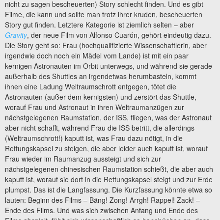
nicht zu sagen bescheuerten) Story schlecht finden. Und es gibt
Filme, die kann und sollte man trotz ihrer kruden, bescheuerten
Story gut finden. Letztere Kategorie ist ziemlich selten – aber
Gravity
, der neue Film von Alfonso Cuarón, gehört eindeutig dazu.
Die Story geht so: Frau (hochqualifizierte Wissenschaftlerin, aber
irgendwie doch noch ein Mädel vom Lande) ist mit ein paar
kernigen Astronauten im Orbit unterwegs, und während sie gerade
außerhalb des Shuttles an irgendetwas herumbasteln, kommt
ihnen eine Ladung Weltraumschrott entgegen, tötet die
Astronauten (außer dem kernigsten) und zerstört das Shuttle,
worauf Frau und Astronaut in ihren Weltraumanzügen zur
nächstgelegenen Raumstation, der ISS, fliegen, was der Astronaut
aber nicht schafft, während Frau die ISS betritt, die allerdings
(Weltraumschrott!) kaputt ist, was Frau dazu nötigt, in die
Rettungskapsel zu steigen, die aber leider auch kaputt ist, worauf
Frau wieder im Raumanzug aussteigt und sich zur
nächstgelegenen chinesischen Raumstation schießt, die aber auch
kaputt ist, worauf sie dort in die Rettungskapsel steigt und zur Erde
plumpst. Das ist die Langfassung. Die Kurzfassung könnte etwa so
lauten: Beginn des Films – Bäng! Zong! Arrgh! Rappel! Zack! –
Ende des Films. Und was sich zwischen Anfang und Ende des