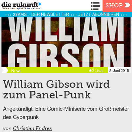
Navigation
SHOP
+++ 29KMS – DER NEWSLETTER +++ JETZT ABONNIEREN +++
News
2 Likes
2. Juni 2015
William Gibson wird
zum Panel-Punk
Angekündigt: Eine Comic-Miniserie vom Großmeister
des Cyberpunk
von
Christian Endres