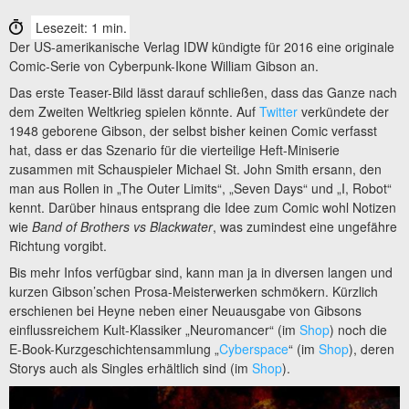
Lesezeit: 1 min.
Der US-amerikanische Verlag IDW kündigte für 2016 eine originale
Comic-Serie von Cyberpunk-Ikone William Gibson an.
Das erste Teaser-Bild lässt darauf schließen, dass das Ganze nach
dem Zweiten Weltkrieg spielen könnte. Auf
Twitter
verkündete der
1948 geborene Gibson, der selbst bisher keinen Comic verfasst
hat, dass er das Szenario für die vierteilige Heft-Miniserie
zusammen mit Schauspieler Michael St. John Smith ersann, den
man aus Rollen in „The Outer Limits“, „Seven Days“ und „I, Robot“
kennt. Darüber hinaus entsprang die Idee zum Comic wohl Notizen
wie
Band of Brothers vs Blackwater
, was zumindest eine ungefähre
Richtung vorgibt.
Bis mehr Infos verfügbar sind, kann man ja in diversen langen und
kurzen Gibson’schen Prosa-Meisterwerken schmökern. Kürzlich
erschienen bei Heyne neben einer Neuausgabe von Gibsons
einflussreichem Kult-Klassiker „Neuromancer“ (im
Shop
) noch die
E-Book-Kurzgeschichtensammlung „
Cyberspace
“ (im
Shop
), deren
Storys auch als Singles erhältlich sind (im
Shop
).