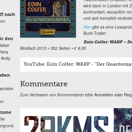
wird darin in London mit Z
konfrontiert, woraufhin ni
ff nach
und sich komplett veränd
ion
Hier
gibt es eine Lesepr
Buch-Trailer:
ür den
Eoin Colfer: WARP – 
dabei
Bindlach 2015 • 352 Seiten • € 9,95
Petra
n Andy
YouTube: Eoin Colfer: WARP - "Der Quantenzau
Leben
Kommentare
genialer
Zum Verfassen von Kommentaren bitte
Anmelden oder Regis
ten
lcome
Die
ergrund