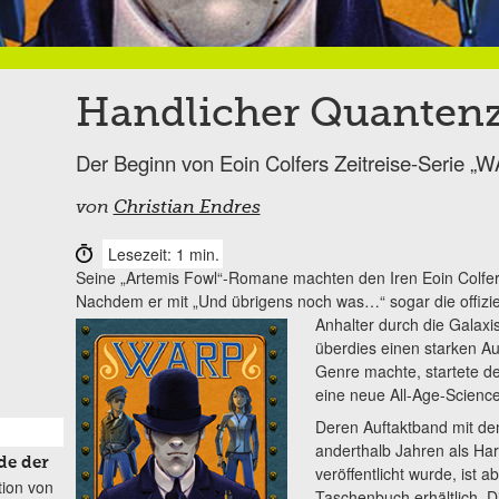
Handlicher Quanten
Der Beginn von Eoin Colfers Zeitreise-Serie „
von
Christian Endres
Lesezeit: 1 min.
Seine „Artemis Fowl“-Romane machten den Iren Eoin Colfer 
Nachdem er mit „Und übrigens noch was…“ sogar die offizi
Anhalter durch die Galaxi
überdies einen starken Au
Genre machte, startete d
eine neue All-Age-Science
Deren Auftaktband mit de
anderthalb Jahren als Ha
de der
veröffentlicht wurde, ist a
tion von
Taschenbuch erhältlich. 