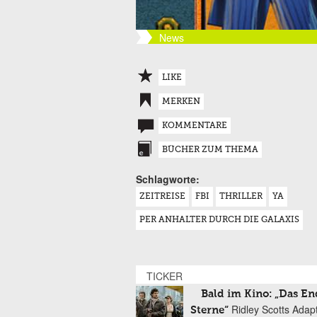
News
LIKE
MERKEN
KOMMENTARE
BÜCHER ZUM THEMA
Schlagworte:
ZEITREISE
FBI
THRILLER
YA
PER ANHALTER DURCH DIE GALAXIS
TICKER
Bald im Kino: „Das En
Ridley Scotts Adap
Sterne“