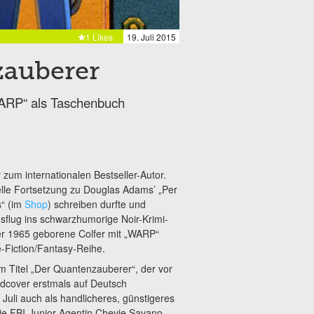
1 Likes
19. Juli 2015
zauberer
WARP“ als Taschenbuch
zum internationalen Bestseller-Autor.
elle Fortsetzung zu Douglas Adams’
„Per
s“ (im
Shop
) schreiben durfte und
sflug ins schwarzhumorige Noir-Krimi-
er 1965 geborene Colfer mit „WARP“
-Fiction/Fantasy-Reihe.
m Titel „Der Quantenzauberer“, der vor
rdcover erstmals auf Deutsch
b Juli auch als handlicheres, günstigeres
Die FBI-Junior-Agentin Chevie Savano