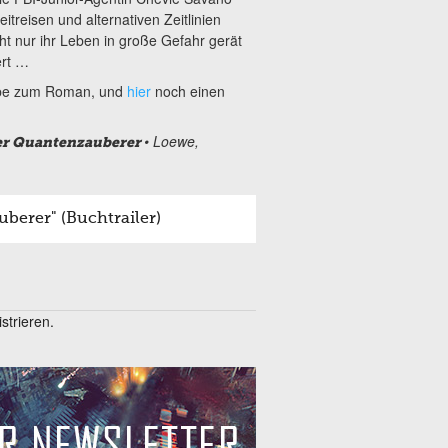
eitreisen und alternativen Zeitlinien
cht nur ihr Leben in große Gefahr gerät
ert …
obe zum Roman, und
hier
noch einen
• Loewe,
Der Quantenzauberer
berer" (Buchtrailer)
trieren.