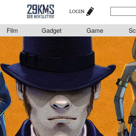
LOGIN
Film
Gadget
Game
Sc