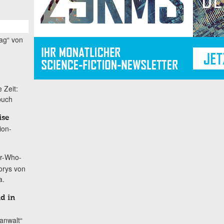
ag“ von
 Zeit:
buch
ise
ion-
r-Who-
orys von
a.
nd in
anwalt“