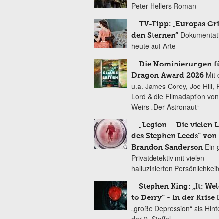
Peter Hellers Roman
TV-Tipp: „Europas Gri
Dokumentat
den Sternen“
heute auf Arte
Die Nominierungen f
Mit 
Dragon Award 2026
u.a. James Corey, Joe Hill, 
Lord & die Filmadaption vo
Weirs „Der Astronaut“
„Legion – Die vielen 
des Stephen Leeds“ von
Ein 
Brandon Sanderson
Privatdetektiv mit vielen
halluzinierten Persönlichkei
Stephen King: „It: We
to Derry“ - In der Krise
„große Depression“ als Hint
der 2. Staffel