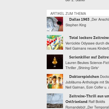
ARTIKEL ZUM THEMA
„Der Anschl
Dallas 1963
Stephen King
Total lockere Zeitreise
Verrückte Odyssee durch die
Neil Gaimans neues Kinder
Serienkiller auf Zeitre
Lauren Beukes Science-Fict
Thriller „Shining Girls“
Docto
Doktorspielchen
Jubiläums-Anthologie mit St
Neil Gaiman, Eoin Colfer u. 
Zeitreise-Thrill aus u
Ralf Boldts
Ostfriesland
Romandebüt „Der Temporal